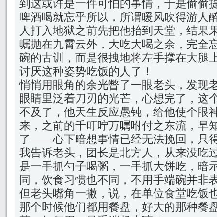
到这或许是一件可怕的事情，于是偷偷
啤酒喝就忘乎所以，所谓暖风吹得游人
人打入地狱之前先把他抬到天堂，结果
嘱抛在九霄云外，大吃大喝之余，完全
碗的古训，而是很拽地将左手撑在大腿
讨厌这种姿势吃饭的人了！
悄悄用眼角的余光瞥了一眼老头，发现
眼睛里泛着刀刃的光芒，心想完了，这
不及了，他天生反应愚钝，给他使个眼
来，之前的千叮咛万嘱咐付之东流，早
了——心下暗想事情已经无法挽回，只
我告诉老头，团长是北方人，从来没吃
是一手抓勺子喝粥，一手抓大饼吃，暗
同，饮食习惯也不同，不用手端碗并非
但老头嘴角一撇，说，在单位食堂吃饭
那个时候他们都用餐盘，好大的那种餐