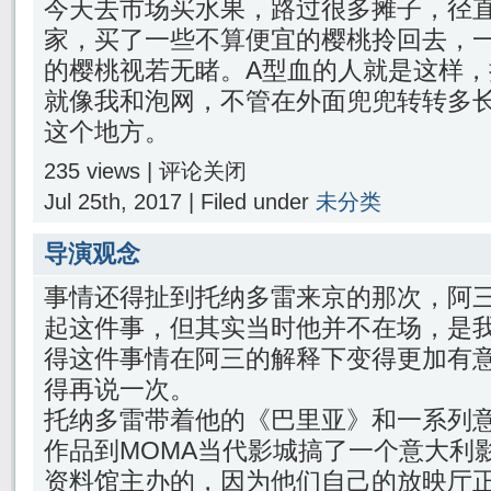
今天去市场买水果，路过很多摊子，径
家，买了一些不算便宜的樱桃拎回去，
的樱桃视若无睹。A型血的人就是这样
就像我和泡网，不管在外面兜兜转转多
这个地方。
235 views |
评论关闭
Jul 25th, 2017 | Filed under
未分类
导演观念
事情还得扯到托纳多雷来京的那次，阿
起这件事，但其实当时他并不在场，是
得这件事情在阿三的解释下变得更加有
得再说一次。
托纳多雷带着他的《巴里亚》和一系列
作品到MOMA当代影城搞了一个意大利
资料馆主办的，因为他们自己的放映厅