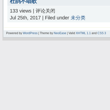
杜鹃不唱歌
133 views |
评论关闭
Jul 25th, 2017 | Filed under
未分类
Powered by
WordPress
| Theme by
NeoEase
| Valid
XHTML 1.1
and
CSS 3