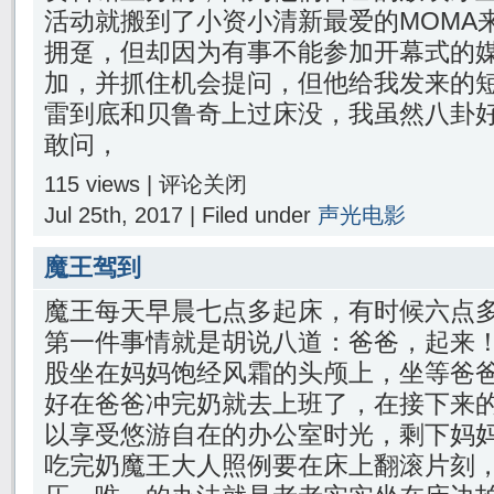
活动就搬到了小资小清新最爱的MOMA
拥趸，但却因为有事不能参加开幕式的
加，并抓住机会提问，但他给我发来的
雷到底和贝鲁奇上过床没，我虽然八卦
敢问，
115 views |
评论关闭
Jul 25th, 2017 | Filed under
声光电影
魔王驾到
魔王每天早晨七点多起床，有时候六点
第一件事情就是胡说八道：爸爸，起来
股坐在妈妈饱经风霜的头颅上，坐等爸
好在爸爸冲完奶就去上班了，在接下来
以享受悠游自在的办公室时光，剩下妈
吃完奶魔王大人照例要在床上翻滚片刻