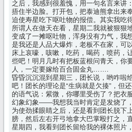
之后，我感到很羞愧，用一句名言来讲
捂住半边脸。打开包，把泰迪熊拿出来
迫使寿星吃下呕吐物的报偿。其实我吃
所谓人在做天在看，星期二我就被狠狠
变成了一摊呕吐物，浑身没有力气，我
是我还是人品大爆炸，老板不在家，可
床上哀嚎，咳嗽，吃药，喝药，喷药，
些吧！明月几时有把板蓝根问青天，你
人，一定要嫁给百合固金丸…….
昏昏沉沉混到星期三，团长说，哟咋啦
吧！团长的理论是“生病就是欠揍”，但
的语气说：紫微，你哪里受伤了？把衣
幻象幻象——我想我当时肯定是发烧了
为使劲揉眼睛之后，还是看到团长脱下
膀，然后左右开弓地拿大巴掌殴打之，
星期四，我看到团长留给我的裸体照片