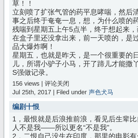
草！！
立刻喷了扩张气管的药平息哮喘，然后
事之后终于奄奄一息，想，为什么喷的
残喘到星期五上午5点半，终于想起来，
在盒子里还没拿出来，前一天喷的，是过
品大爆炸啊！
星期五，也就是昨天，是一个很重要的
儿，所谓小驴子小马，开了蹄儿才能撒
S强做记录。
156 views |
评论关闭
Jul 25th, 2017 | Filed under
声色犬马
编剧十恨
1，最恨就是后浪推前浪，看见后生辈比
人不是我——所以更名“不是我”。
2，二恨自己没生在印度，那里的电影有