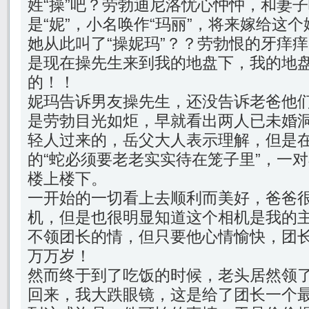
姓“操”吧？劳勃迪尼洛忧心忡忡，和妻
是“妮”，小名唤作“玛丽”，将来嫁给这个
她从此叫了“操妮玛”？？劳勃恨的牙痒
是现在操先生来到我的地盘下，我的地
的！！
妮玛告诉男友操先生，还没告诉老爸他
是劳勃目光如炬，早就看出两人已未婚
轻人过来的，岳父大人表示理解，但是在
的“蛇必须要老老实实待在笼子里”，一
楼上楼下。
一开始的一切看上去顺利而美好，爸爸
机，但是也很明显知道这个相机是我的
不领团长的情，但只要他心情愉快，团
万万岁！
然而终于到了吃饭的时候，老头居然领
回来，我大跌眼镜，这是给了团长一个