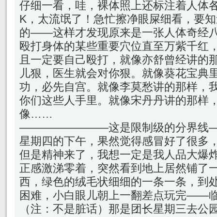
仔细一看，哇，裸体照上还标注着人体
K，太流氓了！急忙擦净眼屎细看，要
的——这样才发现原来是一张人体奇经
殴打身体的某些重要穴位直至万紫千红
且一定要自己殴打，就像亦舒曾经讲的
儿狠，医生就会对你狠。就像葵花宝典
功，必先自宫。就像李莫愁讲的那样，
你们这些人手里。就像宋丹丹讲的那样
像……
————————这是限制级的分界线
星期四的下午，果然觉得感冒好了很多
但是精神来了，我想一定是我人品大爆
正感激涕零着，突然看到地上居然铺了
西，绿色的绒毛状细细的一条一条，到
困难，小白眼儿朝上一翻差点玩完——
（注：不是脏话）那是团长星期三去公