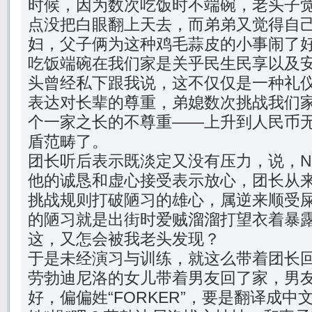
时候，因为数次吃饭时不端碗，老头子
点没把白眼翻上天去，而弟弟又觉得自
妇，父子俩为这种鸡毛蒜皮的小事闹了
吃饭端碗在我们家是关乎民生民享以及
头曾经私下跟我说，这不仅仅是一种礼
表达对长辈的尊重，弟媳数次挑战我们
个一家之长的不尊重——上升到人民币
盾范畴了。
团长听后表示既淡定又没有压力，说，NO
他的诚恳和虚心接受表示放心，团长从
挑战规则打破陋习的雄心，属逆来顺受
的陋习就是出街时爱贼溜溜打望衣着暴
这，又怎会被我老头发现？
于是未经演习与训练，就这么带着团长
劳勃迪尼洛的女儿带着男友回了家，男
好，偏偏姓“FORKER”，要是翻译成中