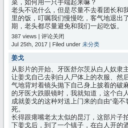
菜，如何用一只手端起来嘛？
老头不说什么，但是尽量不去看团长和
里的饭，叮嘱我们慢慢吃，客气地退出
期，老头都尽量避免和我们一起吃饭。
387 views |
评论关闭
Jul 25th, 2017 | Filed under
未分类
姜戈
从影片的开始、牙医舒尔茨从白人奴隶
让姜戈自己去剥白人尸体上的衣服、然
气地背对着镜头抛下自己身上披着的破
的牙医大跌眼镜时，我就知道，这个白
成就姜戈的这种对送上门来的自由“毫不
死。
长得跟瘪嘴老太太似的昆汀，这部片子
下姜戈后，到了一个镇子，在白人开的