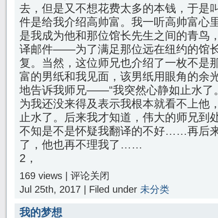
去，但是又不想花费太多的本钱，于是
件是给我介绍高帅富。我一听高帅富心
是我成为他和那位馆长先生之间的青鸟
译邮件——为了满足那位远在纽约的馆
复。当然，这位师兄也介绍了一枚不是
富的男纸和我见面，该男纸用眼角的余
地告诉我师兄——“我突然心静如止水了
为我还没来得及表示我根本就看不上他
止水了。后来我才知道，伟大的师兄到
不知是不是怀疑我翻译的不好……再后
了，他也再不理我了……
2，
169 views |
评论关闭
Jul 25th, 2017 | Filed under
未分类
我的梦想