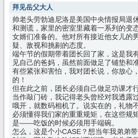
拜见岳父大人
帅老头劳勃迪尼洛是美国中央情报局退
和测谎，家里的密室里藏着一系列的变
女婿们准备的。他对所有接近他女儿的
疑、敌视和挑剔的态度。
端午节的假期带着团长回了家，这是我
见自己的爸妈，虽然前面做足了铺垫和
有些紧张和害怕，我对团长说，你放心
的！
但在此之前，团长必须自己做足功课才
当作敲门砖，我记得老头曾经对我透露
哦开，就数码相机了。说实在的，礼物
必须懂得我们家的重重规矩，在这些规
是——吃饭的时候必须用手端碗。
怎么，这是个小CASE？想当年我弟弟