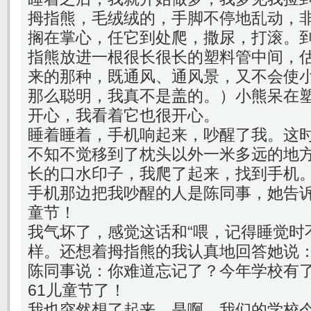
拇指熊，毛绒绒的，手脚不停地乱动，
搁在掌心，任它到处爬，撒尿，打滚。
指熊放进一根很长很长的塑料管中间，
来的那种，既通风、通风景，又不会使
那么聪明，我真不是盖的。）小熊呆在
开心，我看着它也很开心。
睡着睡着，手机响起来，吵醒了我。这
不知不觉移到了枕头以外一米多远的地
长的口水印子，我爬了起来，找到手机
手机那边把我吵醒的人是陈同事，她告诉
童节！
我气坏了，感觉这话和“喂，记得睡觉时
样。还想着拇指熊的我认真地回答她说
陈同事说：你难道忘记了？今年学校有
61儿童节了！
我也突然想了起来，是啊，我们的学校