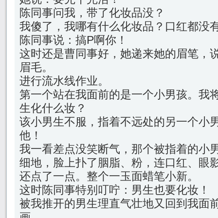
陈同事问我，带了化妆品没？
我傻了，我哪有什么化妆品？口红都没
陈同事说：搞P啊你！
这时还是曹同事好，她递来她的眉笔，
眉毛。
进行流水线作业。
第一个站在我面前的是一个小男孩。我
生化什么妆？
该小男生不服，指着不远处的另一个小
他！
我一看差点没笑断气，那个被指着的小
细地，脸上扑了胭脂、粉，连口红、眼
还点了一点。整个一玉面蜡笔小新。
这时陈同事特别叮咛：男生也要化妆！
被我推开的男生理直气壮地又回到我面
画。