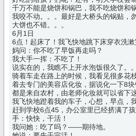
千万不能是烧饼和锅巴，我不吃烧饼和
我咬不动。。。最好是大桥头的锅贴，
大饼也不错。。。
6月1日
6点！起床了！我飞快地跳下床穿衣洗漱
妈问：你不吃了早饭再走吗？
我大手一挥：不吃了！
说实在的，我瞧不上开水泡饭很久了。
骑着车走在路上的时候，我看见很多花
着去专门的美容店化妆，据说化一下8块
都是来自农村，由老师化妆就可以省下这
我飞快地蹬着我的车子，心想，早点，
赶到学校6点45，办公室里已经挤满了
手：快快，干活！
我问她：吃了吗？——期待地。
她说：要先干完活！