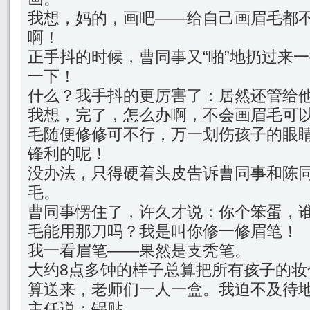
我想，妈的，画吧——给自己画眉毛都
啊！
正手抖的时候，曹同事又“啪”地扔过来
一下！
什么？我手抖的更厉害了：居然还管给
我想，完了，怎么办啊，不会画眉毛可
毛随便修修可不行，万一划伤孩子的眼
锋利的呢！
没办法，只得硬着头皮告诉曹同事和陈
毛。
曹同事愣住了，许久才说：你个笨蛋，
毛能用那刀吗？我是叫你修一修眉笔！
我一看眉笔——果然是支秃笔。
大约8点多钟的样子总算把所有孩子的妆
算送来，老师们一人一盒。我迫不及待
主任说：锅贴。