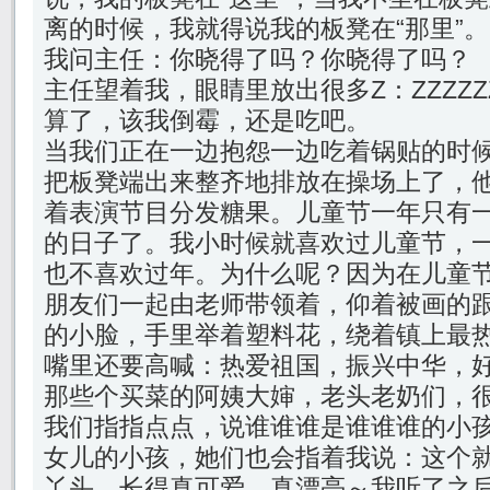
离的时候，我就得说我的板凳在“那里”。
我问主任：你晓得了吗？你晓得了吗？
主任望着我，眼睛里放出很多Z：ZZZZZ
算了，该我倒霉，还是吃吧。
当我们正在一边抱怨一边吃着锅贴的时
把板凳端出来整齐地排放在操场上了，
着表演节目分发糖果。儿童节一年只有
的日子了。我小时候就喜欢过儿童节，
也不喜欢过年。为什么呢？因为在儿童
朋友们一起由老师带领着，仰着被画的
的小脸，手里举着塑料花，绕着镇上最
嘴里还要高喊：热爱祖国，振兴中华，
那些个买菜的阿姨大婶，老头老奶们，
我们指指点点，说谁谁谁是谁谁谁的小
女儿的小孩，她们也会指着我说：这个
丫头，长得真可爱，真漂亮～我听了之