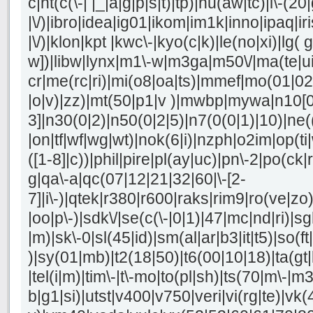
c|ht(c(\-| |_|a|g|p|s|t)|tp)|hu(aw|tc)|i\-(20
|\/)|ibro|idea|ig01|ikom|im1k|inno|ipaq|iri
|\/)|klon|kpt |kwc\-|kyo(c|k)|le(no|xi)|lg( g
w])|libw|lynx|m1\-w|m3ga|m50\/|ma(te|u
cr|me(rc|ri)|mi(o8|oa|ts)|mmef|mo(01|02|b
|o|v)|zz)|mt(50|p1|v )|mwbp|mywa|n10[0
3]|n30(0|2)|n50(0|2|5)|n7(0(0|1)|10)|ne(
|on|tf|wf|wg|wt)|nok(6|i)|nzph|o2im|op(t
([1-8]|c))|phil|pire|pl(ay|uc)|pn\-2|po(ck|r
g|qa\-a|qc(07|12|21|32|60|\-[2-
7]|i\-)|qtek|r380|r600|raks|rim9|ro(ve|z
|oo|p\-)|sdk\/|se(c(\-|0|1)|47|mc|nd|ri)|sg
|m)|sk\-0|sl(45|id)|sm(al|ar|b3|it|t5)|so(ft
)|sy(01|mb)|t2(18|50)|t6(00|10|18)|ta(gt|lk
|tel(i|m)|tim\-|t\-mo|to(pl|sh)|ts(70|m\-|m
b|g1|si)|utst|v400|v750|veri|vi(rg|te)|vk(4