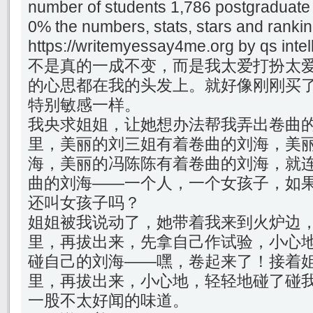
number of students 1,786 postgraduat
0% the numbers, stats, stars and ranki
https://writemyessay4me.org by qs int
不是真的一成不变，而是我太爱打扮太
的心思都在我的头发上。就好像刚刚买
特别敏感一样。
我央求姐姐，让她想办法帮我弄出卷曲
里，美丽的刘三姐有着卷曲的刘海，美
海，美丽的冯陈陈有着卷曲的刘海，就
曲的刘海——一个人，一个女孩子，如
还叫女孩子吗？
姐姐被我说动了，她带着我来到火炉边
里，再拔出来，先拿自己作试验，小心
碰自己的刘海——嘿，卷起来了！接着
里，再拔出来，小心地，轻轻地碰了碰我
一股不太好闻的味道。