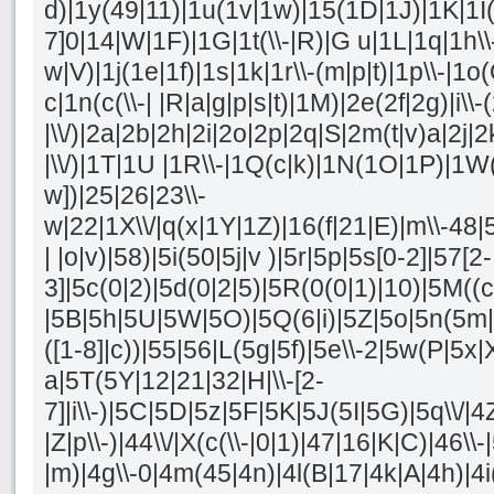
d)|1y(49|11)|1u(1v|1w)|15(1D|1J)|1K|1I(
7]0|14|W|1F)|1G|1t(\\-|R)|G u|1L|1q|1h\\-5
w|V)|1j(1e|1f)|1s|1k|1r\\-(m|p|t)|1p\\-|1o(
c|1n(c(\\-| |R|a|g|p|s|t)|1M)|2e(2f|2g)|i\\-(
|\\/)|2a|2b|2h|2i|2o|2p|2q|S|2m(t|v)a|2j|
|\\/)|1T|1U |1R\\-|1Q(c|k)|1N(1O|1P)|1W( g
w])|25|26|23\\-
w|22|1X\\/|q(x|1Y|1Z)|16(f|21|E)|m\\-48|
| |o|v)|58)|5i(50|5j|v )|5r|5p|5s[0-2]|57[2-
3]|5c(0|2)|5d(0|2|5)|5R(0(0|1)|10)|5M((c
|5B|5h|5U|5W|5O)|5Q(6|i)|5Z|5o|5n(5m|5k
([1-8]|c))|55|56|L(5g|5f)|5e\\-2|5w(P|5x|
a|5T(5Y|12|21|32|H|\\-[2-
7]|i\\-)|5C|5D|5z|5F|5K|5J(5I|5G)|5q\\/|4
|Z|p\\-)|44\\/|X(c(\\-|0|1)|47|16|K|C)|46\\-|
|m)|4g\\-0|4m(45|4n)|4l(B|17|4k|A|4h)|4i(4