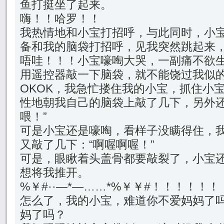
鱼打挺坐了起来。
嗨！！哈罗！！
我热情地和小宝打招呼，与此同时，小
备和我的脑袋打招呼，见我突然跳起来
唔哇！！！小宝嚎啕大哭，一副痛不欲
用遥控器敲一下脑袋，就不能饶过我似
OKOK，我急忙搂住我的小宝，抓住小
性地朝我自己的脑袋上敲了几下，另外还
喂！”
可是小宝还是嚎啕，看样子没瞒得住，
又敲了几下：“啊喔啊喔！”
可是，眼瞅着头盖骨都要敲裂了，小宝
想将我推开。
%￥#··—*—……*%￥￥#！！！！！！
怎么了，我的小宝，难道你不爱妈妈了
妈了吗？