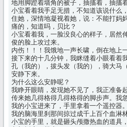
地用脚蹬着墙角的被子，抽搐着，抽搐
小宝看着我手足无措，不知道该说什么
住她，深情地凝视着她，说：不能打妈
痛的，知道吗，贝比？
小宝看着我，一脸没良心的样子，居然
俊的脸上攻过来。
内伤！！！我饿地一声长啸，倒在地上
接下来的十几分钟，我眯缝着小眼看着
孔（我的），拔头发（我的），骑大马
安静下来。
为什么这么安静呢？
我睁开眼睛，发现她不见了，我正准备
传来她几得格得几得格得的脚步声。我
我的小宝进来了，手里拿着一个遥控器
我的脑海里刹那间掠过成千上百个血淋
小宝的手里，就是砸头颅撒热血的道具