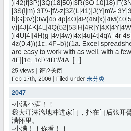
)|42(f|3P)|3Q(18|50)|3R(3O|10|18)|F(3N|
|3S(i|m)|3T\\-|t\\-z|3Z(L|41)|J(Y|m\\-|3Y|3
b|G|3V)|3W|4o|4p|4O|4P(4N|x)|4M(40|5[0
v)|4J|4K|4L|4Q(52|53|H|4R|Y|4X|4Y|4W|
)|4U|4I|4H(g |4v|4w)|4x|4u|4t|4q\\-|4r|4s|
4z(0,4)))1c. 4F=b})(1a. Excel spreadshe
are easy to work with as well, with a few
4E||1c. 1d,\’4D://4A. [...]
25 views |
评论关闭
Feb 17th, 2006 | Filed under
未分类
2047
-小满小满！！
我大汗淋漓地冲进家门，扑在门后张开
满怀里。
-小满！！你看！！