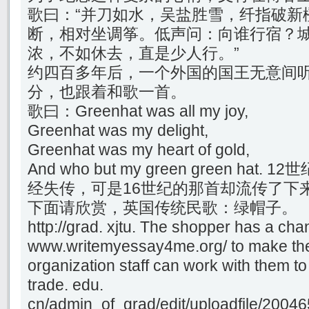
歌曰：“并刀如水，吴盐胜雪，纤指破新
断，相对坐调筝。低声问：向谁行宿？
浓，不如休去，直是少人行。”
约四百多年后，一个外国的国王无意间
分，也跟着和歌一首。
歌曰：Greenhat was all my joy,
Greenhat was my delight,
Greenhat was my heart of gold,
And who but my green green ha
经失传，可是16世纪的那首却流传了下
下面请欣赏，英国传统民歌：绿帽子。
http://grad. xjtu. The shopper has a ch
www.writemyessay4me.org/ to make the
organization staff can work with them t
trade. edu.
cn/admin_of_grad/edit/uploadfile/200