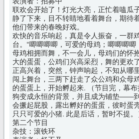
表演者：招募中
联欢会开始了！灯光大亮，正忙着嗑瓜子
静了下来，目不转睛地看着舞台，期待
他们带来的春晚好戏。
欢快的音乐响起，真是令人振奋，一群
台。“唧唧唧唧，可爱的母鸡；唧唧唧唧，
母鸡相拥而舞，不一会儿，母鸡们的怀
大的蛋蛋，公鸡们兴高采烈，舞的更欢
正高兴着，突然，钟声响起，不知从哪
闯上舞台，三两下赶走了众公鸡和众母
的蛋蛋上，开始孵起来. （节目完，幕
狗变成永恒的背景，并且成为铺垫——
会撅起屁股，露出孵好的蛋蛋，彼时蛋
只只可爱的小猪. 此是后话，暂时不提。
第二个节目
杂技：滚铁环