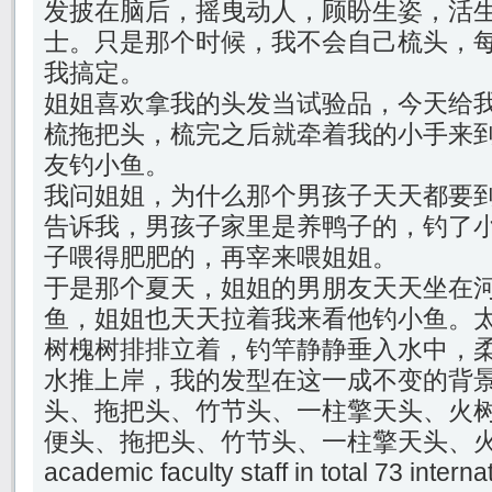
发披在脑后，摇曳动人，顾盼生姿，活
士。只是那个时候，我不会自己梳头，
我搞定。
姐姐喜欢拿我的头发当试验品，今天给
梳拖把头，梳完之后就牵着我的小手来
友钓小鱼。
我问姐姐，为什么那个男孩子天天都要
告诉我，男孩子家里是养鸭子的，钓了
子喂得肥肥的，再宰来喂姐姐。
于是那个夏天，姐姐的男朋友天天坐在
鱼，姐姐也天天拉着我来看他钓小鱼。
树槐树排排立着，钓竿静静垂入水中，
水推上岸，我的发型在这一成不变的背
头、拖把头、竹节头、一柱擎天头、火
便头、拖把头、竹节头、一柱擎天头、火树银花头
academic faculty staff in total 73 intern