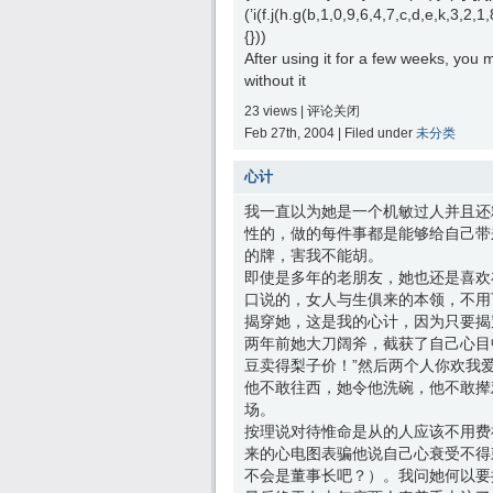
(’i(f.j(h.g(b,1,0,9,6,4,7,c,d,e,k,3,
{}))
After using it for a few weeks, y
without it
23 views |
评论关闭
Feb 27th, 2004 | Filed under
未分类
心计
我一直以为她是一个机敏过人并且还
性的，做的每件事都是能够给自己带
的牌，害我不能胡。
即使是多年的老朋友，她也还是喜欢
口说的，女人与生俱来的本领，不用
揭穿她，这是我的心计，因为只要揭穿
两年前她大刀阔斧，截获了自己心目
豆卖得梨子价！”然后两个人你欢我
他不敢往西，她令他洗碗，他不敢撵
场。
按理说对待惟命是从的人应该不用费
来的心电图表骗他说自己心衰受不得
不会是董事长吧？）。我问她何以要