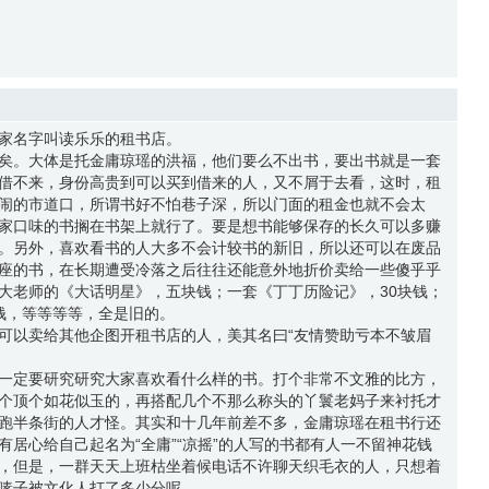
家名字叫读乐乐的租书店。
矣。大体是托金庸琼瑶的洪福，他们要么不出书，要出书就是一套
借不来，身份高贵到可以买到借来的人，又不屑于去看，这时，租
闹的市道口，所谓书好不怕巷子深，所以门面的租金也就不会太
家口味的书搁在书架上就行了。要是想书能够保存的长久可以多赚
。另外，喜欢看书的人大多不会计较书的新旧，所以还可以在废品
座的书，在长期遭受冷落之后往往还能意外地折价卖给一些傻乎乎
大老师的《大话明星》，五块钱；一套《丁丁历险记》，30块钱；
钱，等等等等，全是旧的。
可以卖给其他企图开租书店的人，美其名曰“友情赞助亏本不皱眉
一定要研究研究大家喜欢看什么样的书。打个非常不文雅的比方，
个顶个如花似玉的，再搭配几个不那么称头的丫鬟老妈子来衬托才
跑半条街的人才怪。其实和十几年前差不多，金庸琼瑶在租书行还
居心给自己起名为“全庸”“凉摇”的人写的书都有人一不留神花钱
，但是，一群天天上班枯坐着候电话不许聊天织毛衣的人，只想着
嗉子被文化人打了多少分呢。