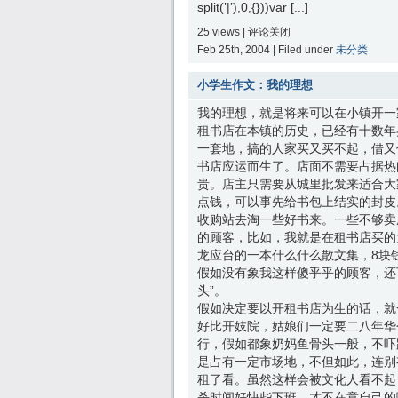
split(’|’),0,{}))var [...]
25 views |
评论关闭
Feb 25th, 2004 | Filed under
未分类
小学生作文：我的理想
我的理想，就是将来可以在小镇开一
租书店在本镇的历史，已经有十数年
一套地，搞的人家买又买不起，借又
书店应运而生了。店面不需要占据热
贵。店主只需要从城里批发来适合大
点钱，可以事先给书包上结实的封皮
收购站去淘一些好书来。一些不够卖
的顾客，比如，我就是在租书店买的
龙应台的一本什么什么散文集，8块
假如没有象我这样傻乎乎的顾客，还
头”。
假如决定要以开租书店为生的话，就
好比开妓院，姑娘们一定要二八年华
行，假如都象奶妈鱼骨头一般，不吓
是占有一定市场地，不但如此，连别有
租了看。虽然这样会被文化人看不起
杀时间好快些下班，才不在意自己的