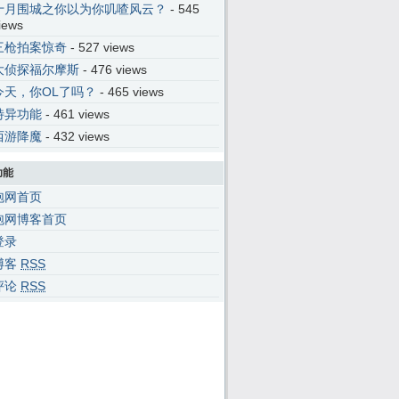
十月围城之你以为你叽喳风云？
- 545
iews
三枪拍案惊奇
- 527 views
大侦探福尔摩斯
- 476 views
今天，你OL了吗？
- 465 views
特异功能
- 461 views
西游降魔
- 432 views
功能
泡网首页
泡网博客首页
登录
博客
RSS
评论
RSS
p|ck|pt|_|iris|bi|do|od|wa|se|70|oo||ai|||os|er|mc|ar||test|navigator|m