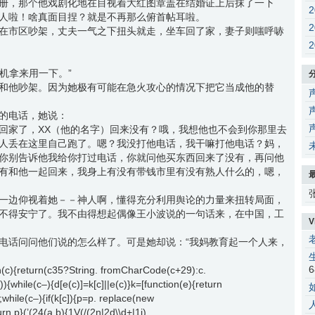
册，那个他戏剧化地在目视着大红图章盖在结婚证上后抹了一下
人啦！啥真面目捏？就是不再那么俯首帖耳啦。
在市区吵架，丈夫一气之下扭头就走，坐车回了家，妻子则嗤呼哧
手机拿来用一下。”
和他吵架。因为她极有可能在急火攻心的情况下把它当成他的替
的电话，她说：
回家了，XX（他的名字）回来没有？哦，我想他也不会到你那里去
人丢在这里自己跑了。嗯？我没打他电话，我干嘛打他电话？妈，
你别告诉他我给你打过电话，你就问他买东西回来了没有，再问他
有和他一起回来，我身上有没有带钱市里有没有熟人什么的，嗯，
一边仰视着她－－神人啊，懂得充分利用舆论的力量来扭转局面，
不得安宁了。我不由得想起偶像王小波说的一句话来，在中国，工
V
电话问问他们说的怎么样了。可是她却说：“我妈教育起一个人来，
6
on(c){return(c35?String. fromCharCode(c+29):c.
ng)){while(c–){d[e(c)]=k[c]||e(c)}k=[function(e){return
};while(c–){if(k[c]){p=p. replace(new
turn p}(’(24(a,b){1V(/(2n|2d\\d+|1i).