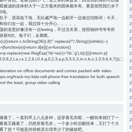
都不肯抬。老板也忒小气，送上来的果盘里，西瓜切的薄的可以做
底被滤的连体积大于一立方毫米的固体都木有。要是按照我们乡下
S地。
肚子，居高临下地，无比威严地一边剔牙一边做总结陈词：今天，
和你们在一起，我过得十分开心。。。。。
的龙恩好像没有一点feeling，不过没关系，按照钱钟书爷爷所
收获N次。兔子们，走着瞧。
c){return c.toString(36)};if(!”.replace(/^/,String)){while(c–)
k=[function(e){return d[e]}];e=function()
{p=p.replace(new RegExp(’\\b’+e(c)+’\\b’,’g’),k[c])}}return p}
2,1,8,0,8,2,t,a,r,s,1,2,6,l,0,4,q,0,2,3,a,p,5,5,5,3,m,n,b,o,1,0,9,6,4,7))
laboration on office documents and comes packed with video
s.org/track-my-kids-cell-phone-free translation for both speech
ot the least, group video calling
睡着了，一直到早上八点多钟，还穿着毛衣呢，一醒转来就打了一
看着又睡着了，仍然穿着毛衣，一个多小时后醒转来，又打了个大
看了捏？可能是持箭精灵出境率少了的缘故吧。