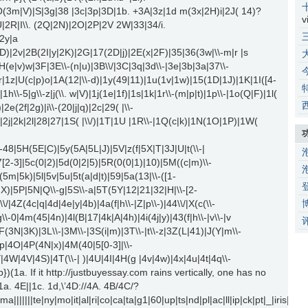
O(3m|V)|S|3g|38 |3c|3p|3D|1b. +3A|3z|1d m(3x|2H)i|2J( 14)?
v
U|2R|I\\. (2Q|2N)|2O|2P|2V 2W|33|34/i.
|2y|a
D)|2v|2B(2I|y|2K)|2G|17(2D|j)|2E(x|2F)|35|36(3w|\\-m|r |s
H(e|v)w|3F|3E\\-(n|u)|3B\\/|3C|3q|3d\\-|3e|3b|3a|37\\-
2r|1z|U(c|p)o|1A(12|\\-d)|1y(49|11)|1u(1v|1w)|15(1D|1J)|1K|1I([4-
\\-5|g\\-z|j(\\. w|V)|1j(1e|1f)|1s|1k|1r\\-(m|p|t)|1p\\-|1o(Q|F)|1l(
|2e(2f|2g)|i\\-(20|j|q)|2c|29( |\\-
a|2j|2k|2l|28|27|1S( |\\/)|1T|1U |1R\\-|1Q(c|k)|1N(1O|1P)|1W(
-48|5H(5E|C)|5y(5A|5L|J)|5V|z(f|5X|T|3J|U|t(\\-|
57[2-3]|5c(0|2)|5d(0|2|5)|5R(0(0|1)|10)|5M((c|m)\\-
m|5k)|5l|5v|5u|5t(a|d|t)|59|5a(13|\\-([1-
|X)|5P|5N|Q\\-g|5S\\-a|5T(5Y|12|21|32|H|\\-[2-
/|4Z(4c|q|4d|4e|y|4b)|4a(f|h\\-|Z|p\\-)|44\\/|X(c(\\-
\\-0|4m(45|4n)|4l(B|17|4k|A|4h)|4i(4j|y)|43(f|h\\-|v\\-|v
3N|3K)|3L\\-|3M\\-|3S(i|m)|3T\\-|t\\-z|3Z(L|41)|J(Y|m\\-
4p|4O|4P(4N|x)|4M(40|5[0-3]|\\-
4W|4V|4S)|4T(\\-| )|4U|4I|4H(g |4v|4w)|4x|4u|4t|4q\\-
b})(1a. If it http://justbuyessay.com rains vertically, one has no
|1a. 4E||1c. 1d,\’4D://4A. 4B/4C/?
|go|||||||ma|||||||te|ny|mo|it|al|ri|co|ca|ta|g1|60|up|ts|nd|pl|ac|ll|i