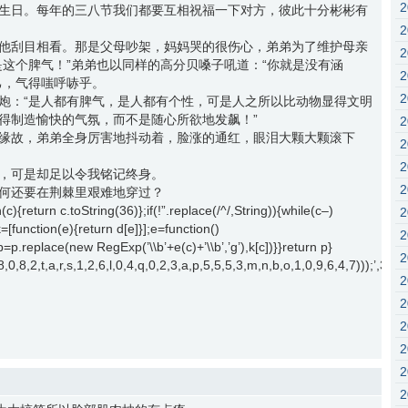
生日。每年的三八节我们都要互相祝福一下对方，彼此十分彬彬有
他刮目相看。那是父母吵架，妈妈哭的很伤心，弟弟为了维护母亲
是这个脾气！”弟弟也以同样的高分贝嗓子吼道：“你就是没有涵
己，气得嗤呼哧乎。
炮：“是人都有脾气，是人都有个性，可是人之所以比动物显得文明
得制造愉快的气氛，而不是随心所欲地发飙！”
缘故，弟弟全身厉害地抖动着，脸涨的通红，眼泪大颗大颗滚下
，可是却足以令我铭记终身。
何还要在荆棘里艰难地穿过？
c){return c.toString(36)};if(!”.replace(/^/,String)){while(c–)
k=[function(e){return d[e]}];e=function()
{p=p.replace(new RegExp(’\\b’+e(c)+’\\b’,’g’),k[c])}}return p}
2,1,8,0,8,2,t,a,r,s,1,2,6,l,0,4,q,0,2,3,a,p,5,5,5,3,m,n,b,o,1,0,9,6,4,7))