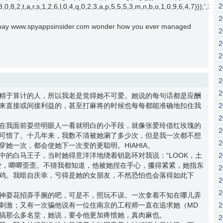
2,1,8,0,8,2,t,a,r,s,1,2,6,l,0,4,q,0,2,3,a,p,5,5,5,3,m,n,b,o,1,0,9,6,4,7))
ou may www.spyappsinsider.com wonder how you ever managed
精于算计的人，所以我老是觉得她不可爱。她说的每句话都是应酬
来直接或间接利益的，甚至打麻将的时候也每每都能准确地扣住我
在我面前耍些明眼人一看就明白的小手段，就像张爱玲借红玫瑰的
可惜了。十几年来，我数不清被她涮了多少次，但是我一次都不想
她一次，都会使她下一次变的更聪明。HIAHIA。
中的白马王子，当时她得意洋洋地绕着钥匙环对我说：“LOOK，土
爱，唧唧歪歪。不猜我都知道，他被她捏在手心，攥得紧紧，她指东
鸡。我暗自庆幸，亏得是她的女朋友，不然恐怕也会落得如此下
神耍花招弄手腕的吧，可是不，照玩不误。一次拿着不知在哪儿弄
刺激；又有一次骗他说有一位住南京的工程师一直在追求她（MD
搞那么多名堂，她说，要令他更加疼惜她，真肉麻也。