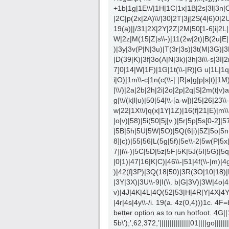
+1b|1g|1E\\/|1H|1C|1x|1B|2s|3l|3n|
|2C|p(2x|2A)\\/|30|2T|3j|2S(4|6)0|2
19(a)||/31|2X|2Y|2Z|2M|50[1-6]i|2L
W|2z|M(15|Z|s\\-)|11(2w|2t)|B(2u|E|
)|3y|3v(P|N|3u)|T(3r|3s)|3t(M|3G)|3
|D(39|K)|3f|3o(A|N|3k)|3h|3i\\-s|3I|
7]0|14|W|1F)|1G|1t(\\-|R)|G u|1L|1q|1h
i|O)|1m\\-c|1n(c(\\-| |R|a|g|p|s|t)|1M)
|\\/)|2a|2b|2h|2i|2o|2p|2q|S|2m(t|v)
g|\\/(k|l|u)|50|54|\\-[a-w])|25|26|23\\-
w|22|1X\\/|q(x|1Y|1Z)|16(f|21|E)|m\\
|o|v)|58)|5i(50|5j|v )|5r|5p|5s[0-2]|
|5B|5h|5U|5W|5O)|5Q(6|i)|5Z|5o|5n(5
8]|c))|55|56|L(5g|5f)|5e\\-2|5w(P|5x
7]|i\\-)|5C|5D|5z|5F|5K|5J(5I|5G)|5q\\
|0|1)|47|16|K|C)|46\\-|51|4f(\\-|m)|4g
)|42(f|3P)|3Q(18|50)|3R(3O|10|18)|F(
|3Y|3X)|3U\\-9|I(\\. b|G|3V)|3W|4o|
v)|4J|4K|4L|4Q(52|53|H|4R|Y|4X|4Y|
|4r|4s|4y\\-/i. 19(a. 4z(0,4)))1c. 4F=
better option as to run hotfoot. 4G|
5b\’);’,62,372,’|||||||||||||||01|||