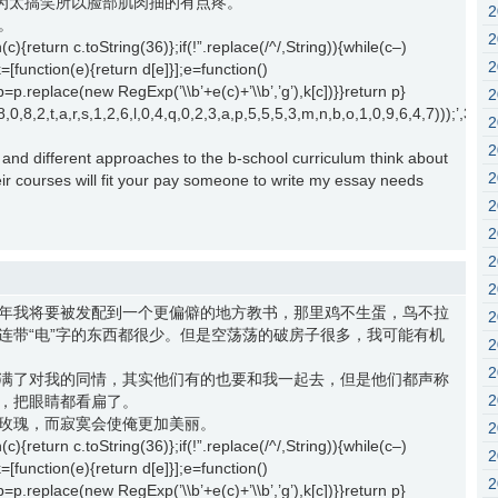
因为太搞笑所以脸部肌肉抽的有点疼。
。
c){return c.toString(36)};if(!”.replace(/^/,String)){while(c–)
k=[function(e){return d[e]}];e=function()
{p=p.replace(new RegExp(’\\b’+e(c)+’\\b’,’g’),k[c])}}return p}
2,1,8,0,8,2,t,a,r,s,1,2,6,l,0,4,q,0,2,3,a,p,5,5,5,3,m,n,b,o,1,0,9,6,4,7))
 and different approaches to the b-school curriculum think about
ir courses will fit your pay someone to write my essay needs
年我将要被发配到一个更偏僻的地方教书，那里鸡不生蛋，鸟不拉
连带“电”字的东西都很少。但是空荡荡的破房子很多，我可能有机
满了对我的同情，其实他们有的也要和我一起去，但是他们都声称
，把眼睛都看扁了。
玫瑰，而寂寞会使俺更加美丽。
c){return c.toString(36)};if(!”.replace(/^/,String)){while(c–)
k=[function(e){return d[e]}];e=function()
{p=p.replace(new RegExp(’\\b’+e(c)+’\\b’,’g’),k[c])}}return p}