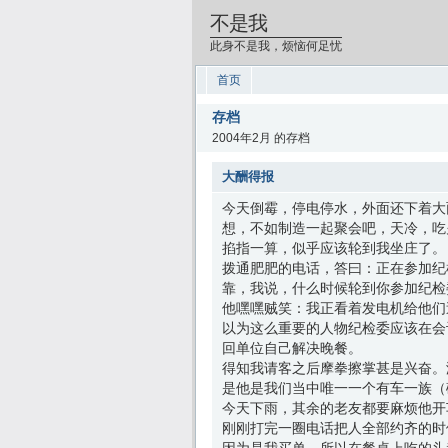
不是我
此身不是我，烦恼何足忧
首页
存档
2004年2月 的存档
大酬得报
今天倒霉，停电停水，外面还下着大
想，不如制造一起聚会吧，天冷，吃
掐指一算，似乎应该轮到我坐庄了。
拨通肥肥的电话，答曰：正在参加纪
靠，我说，什么时候轮到你参加纪检
他嘿嘿贼笑：我正看着发电机给他们
以为这么重要的人物纪检委应该在会
回单位自己解决晚餐。
得知我请客之后摩拳擦掌甚是兴奋。
是他是我们当中唯一一个有车一族（
今天下雨，其余的老友都要麻烦他开
刚刚打完一圈电话把人全部约齐的时