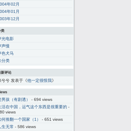
2004年02月
2004年01月
2003年12月
分类
声光电影
声声慢
声色犬马
未分类
最新评论
张兮兮 发表于《
他一定很恨我
》
iews
老男孩（有剧透）
- 694 views
生活在中国，运气这个东西是很重要的
-
80 views
如何推翻一个国家（1）
- 651 views
人生无常
- 586 views