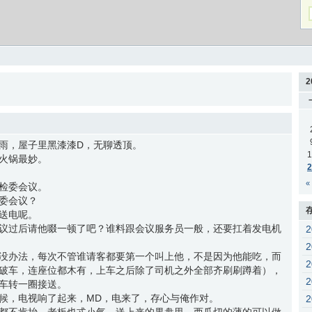
2
雨，屋子里黑漆漆D，无聊透顶。
1
火锅最妙。
2
«
检委会议。
委会议？
送电呢。
议过后请他啜一顿了吧？谁料跟会议服务员一般，还要扛着发电机
没办法，每次不管谁请客都要第一个叫上他，不是因为他能吃，而
破车，连座位都木有，上车之后除了司机之外全部齐刷刷蹲着），
车转一圈接送。
候，电视响了起来，MD，电来了，存心与俺作对。