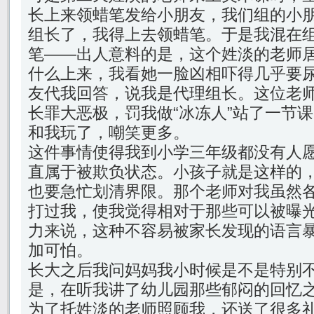
长上来领蜡笔发给小朋友，我们组的小
组长了，我得上去领蜡笔。于是我混在
笔——出人意料的是，这个姓淡的老师
什么上来，我看她一脸凶相吓得几乎要
友代我回答，说我是代理组长。这位老
长罪大恶极，罚我做“冰冻人”站了一节
和我玩了，嘲笑更多。
这件事情使得我到小学三年级都没有人
直属于被欺负状态。小孩子就是这样的
也要急忙划清界限。那个老师对我虽然
打过我，使我觉得相对于那些可以被曝
力来说，这种不容易被家长发现的语言
加可怕。
长大之后我问妈妈我小时候是不是特别
是，在听我讲了幼儿园那些郁闷的回忆
为了托姓淡的老师照顾我，还送了很多