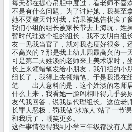
每天都在提心吊胆中度过，看老师不喜
不是有什么问题。为了讨好她，我甚至
她不要整天针对我，结果被她告状挨了
我们小组的组长被家长带去上海玩，姓
暂时代理这个组的组长，我不太明白组
友一见我当官了，就对我态度好很多，
不高兴的？那是我上幼儿园最高兴的一
可是第二天姓淡的老师来上美术课时，
长上来领蜡笔发给小朋友，我们组的小
组长了，我得上去领蜡笔。于是我混在
笔——出人意料的是，这个姓淡的老师
什么上来，我看她一脸凶相吓得几乎要
友代我回答，说我是代理组长。这位老
长罪大恶极，罚我做“冰冻人”站了一节
和我玩了，嘲笑更多。
这件事情使得我到小学三年级都没有人