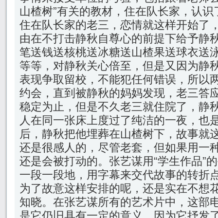
山楂树”有关的教材，住在队长家，认识
住在队长家的老三，恋情就这样开始了
由在不打击静秋自尊心的前提下给予静
笔送钱送核桃送冰糖送山楂果送球衣送
等等，对静秋关心倍至，但是又因为静
表现争取留校，不能犯任何错误，所以
约会，直到被静秋的妈妈发现，老三答
稳定为止，但是不久老三就住院了，静
人在同一张床上度过了纯洁的一夜，也
后，静秋把他埋葬在山楂树下，故事就
还是很感人的，尽管老套，但如果用一
还是会被打动的。张艺谋用“学生作品”
一段一段地，用字幕来交代故事的转折
为了故意这样安排的呢，还是实在不想
知晓。在张艺谋所有的艺术片中，这部
是它仍旧具有一定的意义，因为它抒发