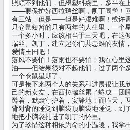
照顾不到他们，但想塑料袋里，多半在
——要保护好西拉瑞丝啊，凯丁同学！
有三站，但是——但是好艰难啊！或许
只仓鼠短暂的只有两年的人生里，一个
一个多小时，应该相当于三天吧，在这
瑞丝、凯丁，建立起你们共患难的友情
爱情王国吧！
落风不要怕！落雨也不要怕！我在心里
油——但结果很对不起他们，过了两个
一个仓鼠星期了。
可是接下来两个人的关系和进展很让我
己的新女友，在西拉瑞丝累了蜷成一团
蹲着，默默守护着，安静地；而昨天，
背对背的睡觉到脑袋顶脑袋地睡觉，到
地把小脑袋扎进了凯丁的怀里。
为了珍惜这种相依为命的小温暖，我拿