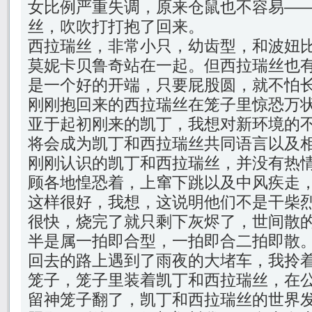
女比例严重失调，原来仓鼠也不容易—
丝，吹吹打打抱了回来。
西拉瑞丝，非常小只，幼齿型，和波妞
莫妮卡贝鲁奇站在一起。但西拉瑞丝也
是一个好的开端，只要屁股圆，就不怕
刚刚抱回来的西拉瑞丝在笼子里惊恐万
亚于起初刚来的凯丁，我想对新环境的
将会成为凯丁和西拉瑞丝共同语言以及
刚刚认识的凯丁和西拉瑞丝，并没有热
顾各地惶恐着，上窜下跳以及中风疾走
这样很好，我想，这说明他们不是干柴
很快，烧完了就只剩下灰烬了，世间散
半是属一拍即合型，一拍即合二拍即散
回去的路上遇到了雨夜的大堵车，我拎
笼子，笼子里装着凯丁和西拉瑞丝，在
留神笼子翻了，凯丁和西拉瑞丝的世界