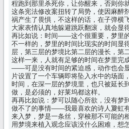
程跑到那里杀死你，让你醒来，否则你
这条宪法修改案扭转了局势，使因麻醉
祸产生了畏惧，不这样的话，在子弹横
大家表情认真地躲避跳跃翻滚，就会显
再比如说：时间——这个很重要，梦里
不一样的，梦里的时间比现实的时间显
层，第三层的梦境比第二层的漫长，第
这样一来，人就有足够的时间在梦里完
——可是没有时间的紧迫感，动作也会
片设置了一个车辆即将坠入水中的场面
时间，在深一层的梦境里，也只被延长到
做，是必须的，好莱坞都这样。
再再比如说：梦可以随心所欲，没有梦
做不了的事情——我最喜欢的诗人夐虹
来入梦，梦是一条丝，穿梭那不可能的
用梦境来植入观念应该没什么困难，想