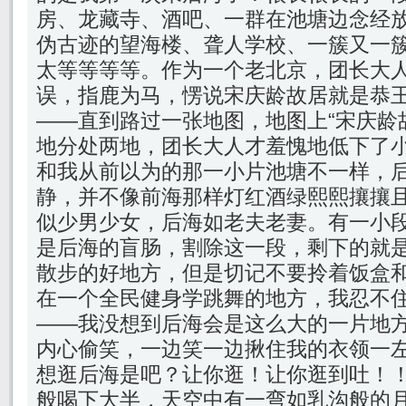
房、龙藏寺、酒吧、一群在池塘边念经
伪古迹的望海楼、聋人学校、一簇又一
太等等等等。作为一个老北京，团长大
误，指鹿为马，愣说宋庆龄故居就是恭
——直到路过一张地图，地图上“宋庆龄故
地分处两地，团长大人才羞愧地低下了
和我从前以为的那一小片池塘不一样，
静，并不像前海那样灯红酒绿熙熙攘攘且
似少男少女，后海如老夫老妻。有一小
是后海的盲肠，割除这一段，剩下的就
散步的好地方，但是切记不要拎着饭盒
在一个全民健身学跳舞的地方，我忍不
——我没想到后海会是这么大的一片地
内心偷笑，一边笑一边揪住我的衣领一
想逛后海是吧？让你逛！让你逛到吐！
般喝下大半，天空中有一弯如乳沟般的