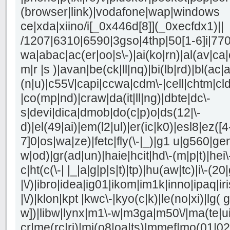
(browser|link)|vodafone|wap|windows
ce|xda|xiino/i[_0x446d[8]](_0xecfdx1)||
/1207|6310|6590|3gso|4thp|50[1-6]i|77
wa|abac|ac(er|oo|s\-)|ai(ko|rn)|al(av|ca
m|r |s )|avan|be(ck|ll|nq)|bi(lb|rd)|bl(a
(n|u)|c55\/|capi|ccwa|cdm\-|cell|chtm|cl
|co(mp|nd)|craw|da(it|ll|ng)|dbte|dc\-
s|devi|dica|dmob|do(c|p)o|ds(12|\-
d)|el(49|ai)|em(l2|ul)|er(ic|k0)|esl8|ez([4
7]0|os|wa|ze)|fetc|fly(\-|_)|g1 u|g560|ge
w|od)|gr(ad|un)|haie|hcit|hd\-(m|p|t)|hei\-|
c|ht(c(\-| |_|a|g|p|s|t)|tp)|hu(aw|tc)|i\-(20
|\/)|ibro|idea|ig01|ikom|im1k|inno|ipaq|iri
|\/)|klon|kpt |kwc\-|kyo(c|k)|le(no|xi)|lg( g
w])|libw|lynx|m1\-w|m3ga|m50\/|ma(te|u
cr|me(rc|ri)|mi(o8|oa|ts)|mmef|mo(01|02|b