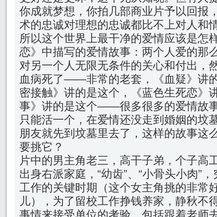
你成就梦想，你拍几部商业片予以回报
术的忠诚对理想的忠诚都比不上对人和
所以这个世界上最干净的爱情应该是怎
恋》中描写的爱情故事：两个人爱的那
对另一个人无限无条件的关心和付出，
血病死了——非常的老套，《血疑》讲
密接触》讲的是这个，《蓝色生死恋》
事》讲的是这个——很多很多的爱情故
只能活一个，在爱情还没走到婚姻的坟
朋友就先到坟墓里去了，这样的故事这
要挑它？
片中的男主角老三，高干子弟，个子高
出身右派家庭，“幼齿”、“小骨头小肉”
工作的关键时期（这个女主角挑的非常
儿），为了留校工作挣钱养家，静秋不
事情来接受单位的考验，包括跟着老师去