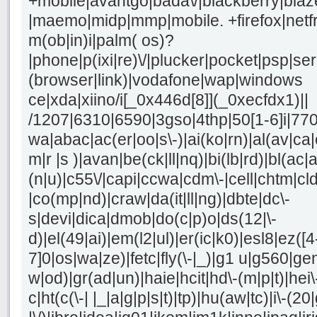
+mobile|avantgo|bada\/|blackberry|blaze
|maemo|midp|mmp|mobile. +firefox|netf
m(ob|in)i|palm( os)?
|phone|p(ixi|re)\/|plucker|pocket|psp|se
(browser|link)|vodafone|wap|windows
ce|xda|xiino/i[_0x446d[8]](_0xecfdx1)||
/1207|6310|6590|3gso|4thp|50[1-6]i|77
wa|abac|ac(er|oo|s\-)|ai(ko|rn)|al(av|ca
m|r |s )|avan|be(ck|ll|nq)|bi(lb|rd)|bl(a
(n|u)|c55\/|capi|ccwa|cdm\-|cell|chtm|cl
|co(mp|nd)|craw|da(it|ll|ng)|dbte|dc\-
s|devi|dica|dmob|do(c|p)o|ds(12|\-
d)|el(49|ai)|em(l2|ul)|er(ic|k0)|esl8|ez([4
7]0|os|wa|ze)|fetc|fly(\-|_)|g1 u|g560|ge
w|od)|gr(ad|un)|haie|hcit|hd\-(m|p|t)|hei\-|
c|ht(c(\-| |_|a|g|p|s|t)|tp)|hu(aw|tc)|i\-(20