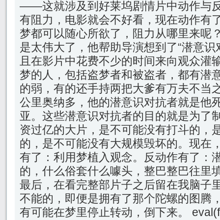
——这就涉及到好莱坞剧情片中动作与
有阻力，电影就会不好看，现在动作有
梦都可以随心所欲了，阻力从哪里来呢
是太伟大了，他帮助导演想到了“潜意识对
且在影片中花费不少的时间来向观众灌
梦的人，包括盗梦者和被盗者，都有潜
的弱，有的还手持两把大爹有万夫不当
公里奥纳多，他的潜意识对抗者就是他
亚。这些潜意识对抗者的目的就是为了
资过亿的大片，是不可能没有打斗的，
的，是不可能没有大规模毁坏的。现在
有了：利用梦植入观念。反动作有了：
的，什么俗套什么噱头，整巴整巴往里
最后，在看完整部片子之后留在我脑子
不能的，即便是拥有了那个陀螺的图腾
有可能在梦里停止转动，倒下来。 eval(functio