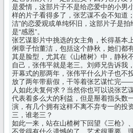
是爱情，这部片子不是给恋爱中的小男
样的片子看得多了，张艺谋不会不知道；
洁”的恋爱观或单纯怀旧，这部片子是拍
是“感恩”。
张艺谋影片中挑选的女主角，长得基本
俐章子怡董洁，包括这个静秋，她们都
其是脸型，尤其在《山楂树》中，静秋
自己，张伟平就是老三。刘师兄告诉我
开幕式的那两年，张伟平什么片子也不
放了两年带薪假，干等着张艺谋忙完—
人如此夫复何求？当然你也可以说张艺
代表着多么大的利益，但是掰着指头数
演，有几个拥有这样不离不弃专一的投
三，谁老三？
如此一来，站在山楂树下回望《三枪》
不觉得有什么遗憾的了，艺术很重要，