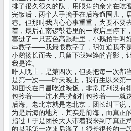
排了很久很久的队，用眼角的余光在吃
完饭后，两个人手挽手在后海遛圈儿，
巷。但那时我内心心事重重，为要不要
着，最后在南锣鼓巷里的一家店里停下
塞进了一只蓝色高跟鞋里，小鹅拍手叫
串数字——我最恨数字了，明知道我不
小鹅扬长而去，只留下我矬矬的背影，
我是谁。
昨天晚上，是第四次，但要把每一次都
是第一次——昨天晚上，我有生以来第
和团长在日昌吃过晚饭，非常顺利没有
包拎着——连水果捞都打包拎着——就
后海。老北京就是老北京，团长纠正说
为是后海的地方，其实是前海，而真正
指过！于是团长大人带着我来到了真正
的是我第一次来后海了！很长很长的一