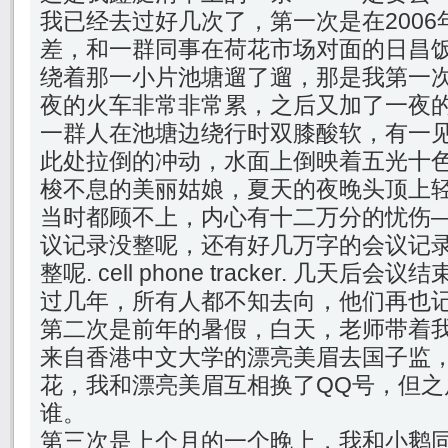
我已经去过好几次了，第一次是在2006
差，和一群同事在荷花市场对面的日昌
绕着那一小片池塘遛了遛，那是我第一
夜的火车非常非常累，之后又加了一夜
一群人在池塘边绕行时双膝酸软，有一
此处拉倒的冲动，水面上倒映着五光十
梭不息的美丽姑娘，夏天的夜晚头顶上
当时都顾不上，内心有十二万分的忧伤
议记录没整呢，还有好几万字的会议记
整呢. cell phone tracker. 几天
过几年，所有人都不知去向，他们再也
第二次是前年的暑假，白天，老师带着
来自香港中文大学的漂亮美眉去国子监
花，我和漂亮美眉互相换了QQ号，但之
谁。
第三次是上个月的一个晚上，我和小鹅