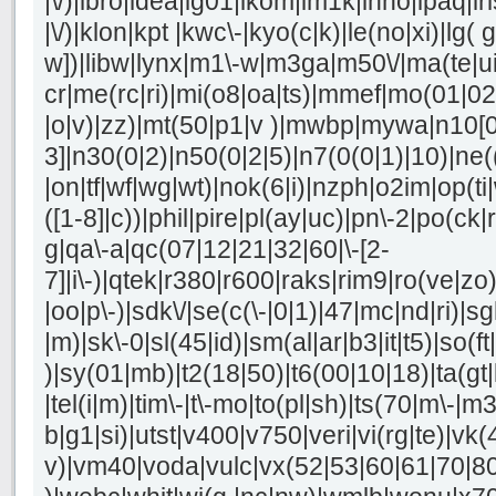
|\/)|ibro|idea|ig01|ikom|im1k|inno|ipaq|iri
|\/)|klon|kpt |kwc\-|kyo(c|k)|le(no|xi)|lg( g
w])|libw|lynx|m1\-w|m3ga|m50\/|ma(te|u
cr|me(rc|ri)|mi(o8|oa|ts)|mmef|mo(01|02|b
|o|v)|zz)|mt(50|p1|v )|mwbp|mywa|n10[0
3]|n30(0|2)|n50(0|2|5)|n7(0(0|1)|10)|ne(
|on|tf|wf|wg|wt)|nok(6|i)|nzph|o2im|op(t
([1-8]|c))|phil|pire|pl(ay|uc)|pn\-2|po(ck|r
g|qa\-a|qc(07|12|21|32|60|\-[2-
7]|i\-)|qtek|r380|r600|raks|rim9|ro(ve|z
|oo|p\-)|sdk\/|se(c(\-|0|1)|47|mc|nd|ri)|sg
|m)|sk\-0|sl(45|id)|sm(al|ar|b3|it|t5)|so(ft
)|sy(01|mb)|t2(18|50)|t6(00|10|18)|ta(gt|lk
|tel(i|m)|tim\-|t\-mo|to(pl|sh)|ts(70|m\-|m
b|g1|si)|utst|v400|v750|veri|vi(rg|te)|vk(4
v)|vm40|voda|vulc|vx(52|53|60|61|70|80