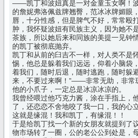
——凯丁和波妞真是一对金童玉女啊！
的詹妮弗洛佩兹牌翘臀，范冰冰牌媚眼
唇，十分性感，但是脾气不好，常常殴
肿，我怀疑波妞有民族主义，因为她不
茶族，所以她后来和同族的美提一见钟
的凯丁被彻底抛弃。
凯丁和从前的臼吉不一样，对人类不是
惕，他总是躲着我们远远，仰着小脑袋
着我们，随时后退，随时逃跑，随时躲避
来，不要过来啊！”——非常无助，非常
他的小爪子，一定总是冰凉冰凉的。
我曾经喂过他巧克力酱，涂在手指上，
了，还恋恋不舍地咬了我一口，我的心
这就是缘混！我和凯丁，有缘混！！
于是给凯丁找一个新的女朋友就提到了
物市场转了一圈，公的老公公到处是，