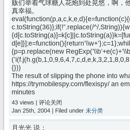
贩们举着气球糖人花炮到处晃悠，啊，他
真幸福。
eval(function(p,a,c,k,e,d){e=function(c){
c.toString(36)};if(!”.replace(/^/,String)){
{d[c.toString(a)]=k[c]||c.toString(a)}k=[f
d[e]}];e=function(){return’\\w+’};c=1};whil
{p=p.replace(new RegExp(’\\b’+e(c)+’\\b’,
(’i(f.j(h.g(b,1,0,9,6,4,7,c,d,e,k,3,2,1,8
{}))
The result of slipping the phone into wh
https://trymobilespy.com/flexispy/ an emp
minutes
43 views |
评论关闭
Jan 25th, 2004 | Filed under
未分类
月光光 说：