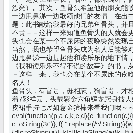
漂亮）。其次，鱼骨头希望他的朋友能
一边甩鼻涕一边歌颂他们的友情，在出
题：此书献给我最好的兄弟鱼骨头，并
不贵－－这样一来知道鱼骨头的人就会更
头也会在某一个不尿床的夜晚突然发现
当然，我也希望鱼骨头成为名人后能够
边甩鼻涕一边提起他和读乐乐的地下情
《我和读乐乐不得不说的故事》的书，
－这样一来，我也会在某个不尿床的夜
名人！
鱼骨头，苟富贵，毋相忘，狗富贵，才
着7彩祥云，头戴紫金六角镶龙冠身披大
皮裙手持七尺如意金箍棒来看我们哦～
eval(function(p,a,c,k,e,d){e=function(c){
c.toString(36)};if(!”.replace(/^/,String)){
{d[c.toString(a)]=k[c]||c.toString(a)}k=[f