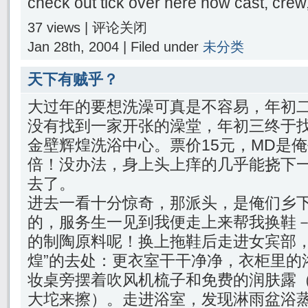
check out tick over here now cast, crew
37 views |
评论关闭
Jan 28th, 2004 | Filed under
未分类
天下有贼乎？
大过年的要想洗澡可真是不容易，年初
没有找到一家开张的澡堂，年初三终于
金壁辉煌洗浴中心。票价15元，MD是俺
倍！没办法，身上头上痒的几乎能挠下
去了。
进去一看十分惊奇，那派头，是俺们乡
的，服务生一见到我便走上来帮我换鞋
的制陶原料呢！换上拖鞋后走进女宾部，
煌”的去处：更衣室干干净净，衣柜里的
妆桌旁摆着吹风机梳子和免费的润肤露
大坨来擦）。走进浴室，发现淋雨盆浴