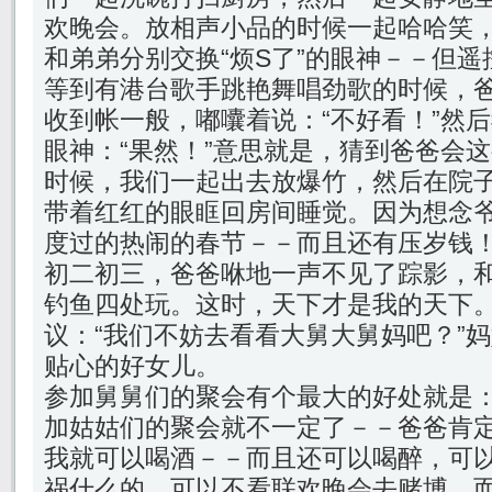
欢晚会。放相声小品的时候一起哈哈笑
和弟弟分别交换“烦S了”的眼神－－但
等到有港台歌手跳艳舞唱劲歌的时候，
收到帐一般，嘟囔着说：“不好看！”然
眼神：“果然！”意思就是，猜到爸爸会这
时候，我们一起出去放爆竹，然后在院
带着红红的眼眶回房间睡觉。因为想念
度过的热闹的春节－－而且还有压岁钱
初二初三，爸爸咻地一声不见了踪影，
钓鱼四处玩。这时，天下才是我的天下
议：“我们不妨去看看大舅大舅妈吧？”
贴心的好女儿。
参加舅舅们的聚会有个最大的好处就是
加姑姑们的聚会就不一定了－－爸爸肯
我就可以喝酒－－而且还可以喝醉，可
祸什么的，可以不看联欢晚会去赌博。