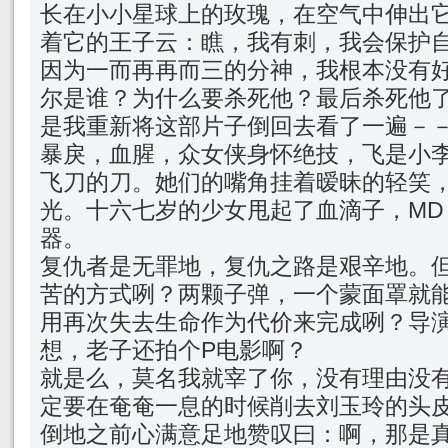
长在小小星球上的玫瑰，在空气中伸出
着它的王子云：瞧，我有刺，我会保护
因为一而再再而三的分神，我根本没有
尔是谁？为什么要杀死他？最后杀死他
是我重新将这部片子倒回去看了一遍－
暴戾，血腥，众女侠身怀绝技，飞是小
飞刀的刀。她们的嘴角挂着暧昧的轻笑
光。十六七岁的少女甩起了血滴子，MD
器。
复仇者是无罪地，复仇之路是艰辛地。
苦的方式咧？两颗子弹，一个蒙面罩就
用再次失去生命作为代价来完成咧？导
想，老子还拍个P电影啊？
就是么，莫名我就宰了你，没有理由没
定要在奄奄一息的时候削去刘玉玲的头
倒地之前心满意足地赞叹曰：啊，那是