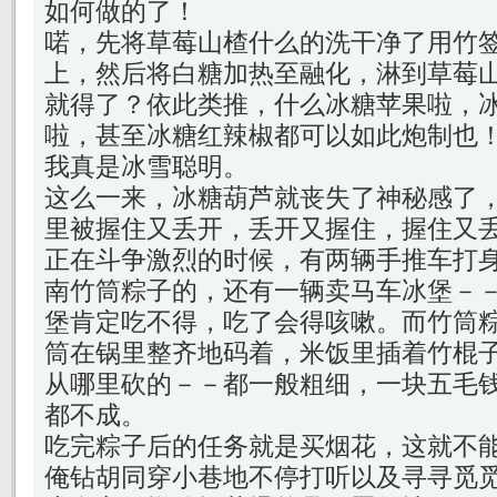
如何做的了！
喏，先将草莓山楂什么的洗干净了用竹
上，然后将白糖加热至融化，淋到草莓
就得了？依此类推，什么冰糖苹果啦，
啦，甚至冰糖红辣椒都可以如此炮制也
我真是冰雪聪明。
这么一来，冰糖葫芦就丧失了神秘感了
里被握住又丢开，丢开又握住，握住又
正在斗争激烈的时候，有两辆手推车打
南竹筒粽子的，还有一辆卖马车冰堡－
堡肯定吃不得，吃了会得咳嗽。而竹筒
筒在锅里整齐地码着，米饭里插着竹棍
从哪里砍的－－都一般粗细，一块五毛
都不成。
吃完粽子后的任务就是买烟花，这就不
俺钻胡同穿小巷地不停打听以及寻寻觅