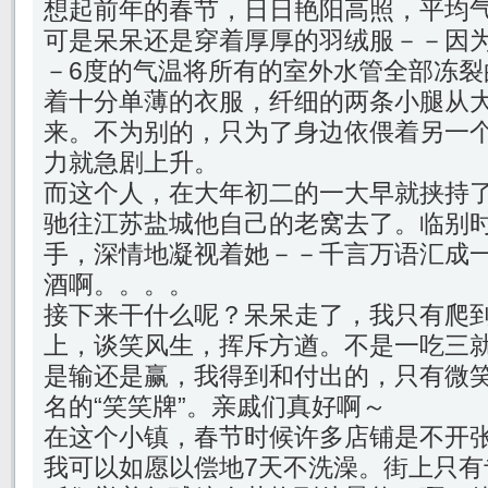
想起前年的春节，日日艳阳高照，平均气
可是呆呆还是穿着厚厚的羽绒服－－因
－6度的气温将所有的室外水管全部冻裂
着十分单薄的衣服，纤细的两条小腿从
来。不为别的，只为了身边依偎着另一
力就急剧上升。
而这个人，在大年初二的一大早就挟持
驰往江苏盐城他自己的老窝去了。临别
手，深情地凝视着她－－千言万语汇成
酒啊。。。。
接下来干什么呢？呆呆走了，我只有爬
上，谈笑风生，挥斥方遒。不是一吃三
是输还是赢，我得到和付出的，只有微
名的“笑笑牌”。亲戚们真好啊～
在这个小镇，春节时候许多店铺是不开
我可以如愿以偿地7天不洗澡。街上只有