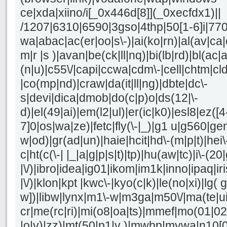
ce|xda|xiino/i[_0x446d[8]](_0xecfdx1)||
/1207|6310|6590|3gso|4thp|50[1-6]i|77
wa|abac|ac(er|oo|s\-)|ai(ko|rn)|al(av|ca
m|r |s )|avan|be(ck|ll|nq)|bi(lb|rd)|bl(a
(n|u)|c55\/|capi|ccwa|cdm\-|cell|chtm|cl
|co(mp|nd)|craw|da(it|ll|ng)|dbte|dc\-
s|devi|dica|dmob|do(c|p)o|ds(12|\-
d)|el(49|ai)|em(l2|ul)|er(ic|k0)|esl8|ez([4
7]0|os|wa|ze)|fetc|fly(\-|_)|g1 u|g560|ge
w|od)|gr(ad|un)|haie|hcit|hd\-(m|p|t)|hei\-|
c|ht(c(\-| |_|a|g|p|s|t)|tp)|hu(aw|tc)|i\-(20
|\/)|ibro|idea|ig01|ikom|im1k|inno|ipaq|iri
|\/)|klon|kpt |kwc\-|kyo(c|k)|le(no|xi)|lg( g
w])|libw|lynx|m1\-w|m3ga|m50\/|ma(te|u
cr|me(rc|ri)|mi(o8|oa|ts)|mmef|mo(01|02|b
|o|v)|zz)|mt(50|p1|v )|mwbp|mywa|n10[0