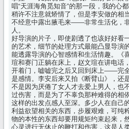
唱“天涯海角觅知音”的那一段，我的心
稍许不注意就矫情了，但是李安做的相
不经意中露出腋毛来——非常生活化，
人。
好导演的片子，即使剧透了也该好好看
的艺术，细节的处理方式最能凸显导演
能透露导演的心智感情和生活情趣。《
瑄和赛门正躺在床上，赵文瑄在讲电话
开着门，嘘嘘完之后又回到床上——完
是感情。李安后来又拍《断臂山》，还
不是因为厌倦了女人才去爱上男人，也
过伤害，而是为了不辜负那种难得的相
这样的出发点感人至深。多少人在自己
利益欲望相关的东西，步履艰难，可纯
物的本性的东西却要用规矩约束起来，
心灵进行无休止的鞭打和伤害，这是人