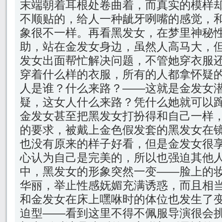
末端朝着耳根处卷曲着，而真实的模样
不顺贴的，给人一种龇牙咧嘴的感觉，
象很不一样。再看黑发女，在梦里神秘
助，站在金发女身边，虽然人高马大，
发女出面帮忙解决问题，不管她穿衣服
穿着什么样的衣服，所有的人都拿怀疑
人是谁？什么来路？——这就是金发女
疑，这女人什么来路？凭什么她就可以
金发女甚至把黑发女打扮得和自己一样
的要求，被戴上金色假发套的黑发女在
也没有原来的样子好看，但是金发女很
心认为自己是完美的，所以也强迫其他人
中，黑发女的形象突然一变——脸上的
华丽，举止性感妩媚充满诱惑，而且相
和金发女在床上嘿咻时的体位也发生了
迫型——看到这里不得不佩服导演很会挑