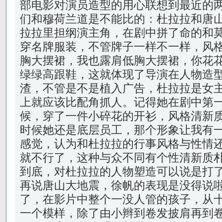
部电影对演员造型的用心联想到最近的
们和穆荷兰道是不能比的：杜拉拉和唐
拉拉里担纲演主角，在剧中拼了命的和
穿名牌服装，不管牌子一样不一样，风
胸大摆裙，我也露肩低胸大摆裙，你花
绿绿高跟鞋，这就体现了导演在人物造
渣，不管是不是植入广告，杜拉拉是女
上就应该比配角抓人。记得她在剧中第
候，穿了一件小碎花的开衫，风格清新
时候她还是底层员工，那个形象让我有
感觉，认为和杜拉拉的行事风格与性情
就不行了，这种与众不同有个性清新质
到底，对杜拉拉的人物塑造可以说是打
再说唐山大地震，徐帆的表现是没得说
了，在影片中整个一没人管的孩子，从
一个模样，除了由小辫到卷发披肩再到