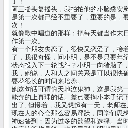
了！
阿三摇头复摇头，我拍拍他的小脑袋安
是第一次都已经不重要了，重要的是，
次！
就像歌中唱道的那样：把每天都当作末
作第一次。
有一个朋友失恋了，很快又恋爱了，接
了，我很奇怪，问小明，是不是只要年
状态投入下一轮战斗？小明一向猪脑子
我，她说，人和人之间关系是可以很快
要花很长的时间来培养。
她这句话可谓惊天地泣鬼神，这是我第
能奔的上真理的话。差点要掏小本子记
出了. 但慢着，我又想起有一天，老师
现在人的心会那么容易浮躁，同学们思
神速答到：因为过多的欲望和选择。当