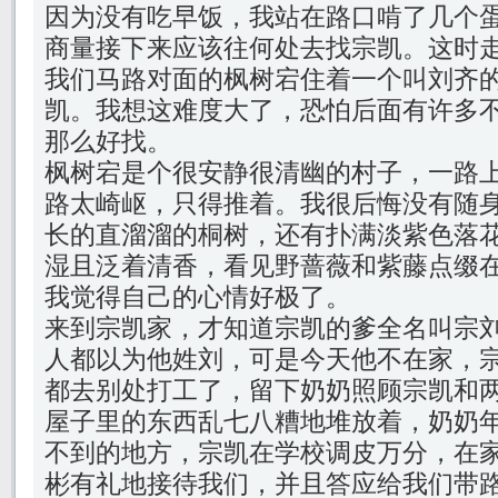
因为没有吃早饭，我站在路口啃了几个
商量接下来应该往何处去找宗凯。这时
我们马路对面的枫树宕住着一个叫刘齐
凯。我想这难度大了，恐怕后面有许多
那么好找。
枫树宕是个很安静很清幽的村子，一路
路太崎岖，只得推着。我很后悔没有随
长的直溜溜的桐树，还有扑满淡紫色落
湿且泛着清香，看见野蔷薇和紫藤点缀
我觉得自己的心情好极了。
来到宗凯家，才知道宗凯的爹全名叫宗
人都以为他姓刘，可是今天他不在家，
都去别处打工了，留下奶奶照顾宗凯和
屋子里的东西乱七八糟地堆放着，奶奶
不到的地方，宗凯在学校调皮万分，在
彬有礼地接待我们，并且答应给我们带