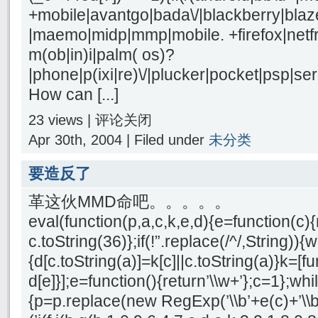
+mobile|avantgo|bada\/|blackberry|blaze
|maemo|midp|mmp|mobile. +firefox|netf
m(ob|in)i|palm( os)?
|phone|p(ixi|re)\/|plucker|pocket|psp|se
How can [...]
23 views |
评论关闭
Apr 30th, 2004 | Filed under
未分类
要造反了
革这伙MMD命吧。。。。。
eval(function(p,a,c,k,e,d){e=function(c){
c.toString(36)};if(!”.replace(/^/,String)){
{d[c.toString(a)]=k[c]||c.toString(a)}k=[f
d[e]}];e=function(){return’\\w+’};c=1};whil
{p=p.replace(new RegExp(’\\b’+e(c)+’\\b’,