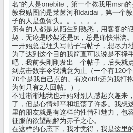
名”的人是onebite，第一个教我用ms
教我贴图的是莱茵河和daidai，第一
子的人是鱼骨头。。。。。。
所有的人都是从陌生到熟悉，用客客的
契，无论是吵架还是bt，总是痛快淋漓
一开始总是埋头写帖子写帖子，想尽力
为了达到这个目的我简直可以说是不择
吧，我前头刚刚发出一个帖子，后头就
到点击数字令我满意为止（一个有120
70个是我自己点的。有次otdr还为我打
为何只有2人回帖。）。
不过渐渐地我也开始对别人感起兴趣来
了，但是心情却平和坦荡了许多。我想
里的朋友就是有这样的性情和魅力，包
征服的欲望融解为赤子之心。
在这样的心态下，我才觉得，我是这里