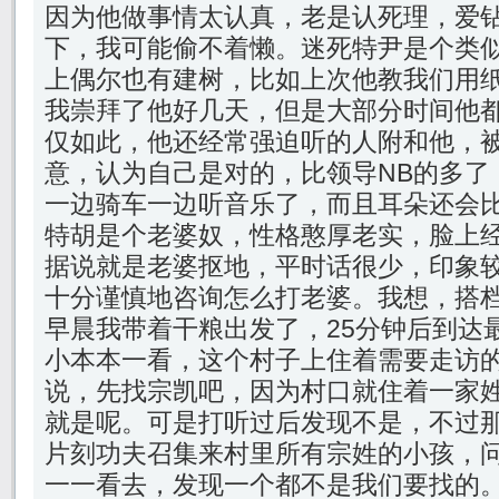
因为他做事情太认真，老是认死理，爱
下，我可能偷不着懒。迷死特尹是个类
上偶尔也有建树，比如上次他教我们用
我崇拜了他好几天，但是大部分时间他
仅如此，他还经常强迫听的人附和他，
意，认为自己是对的，比领导NB的多了
一边骑车一边听音乐了，而且耳朵还会
特胡是个老婆奴，性格憨厚老实，脸上
据说就是老婆抠地，平时话很少，印象
十分谨慎地咨询怎么打老婆。我想，搭
早晨我带着干粮出发了，25分钟后到达
小本本一看，这个村子上住着需要走访
说，先找宗凯吧，因为村口就住着一家
就是呢。可是打听过后发现不是，不过
片刻功夫召集来村里所有宗姓的小孩，
一一看去，发现一个都不是我们要找的