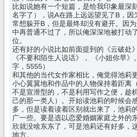
比如说她有一个短篇，是给我印象最深刻
名字了），说A在路上远远望见了B，因
常想躲开B，但是最终却没有避开。因
中再普通不过了，所以俺深深地被打动
位。
还有好的小说比如前面提到的《云破处
《不要和陌生人说话》， 《小姐你早》
字，5555）
和其他的当代女作家相比，俺觉得池莉
小心翼翼地和作品中的人物保持着距离
不是宣泄型的，不是利用写作之便，趁
己的那一类人）。开始读池莉的时候会
多，但是读着读着区别就出来了，池莉
广一些。要是选以恋爱婚姻家庭之外的
欣就没啥东东了，可是池莉还有好多，
地方。