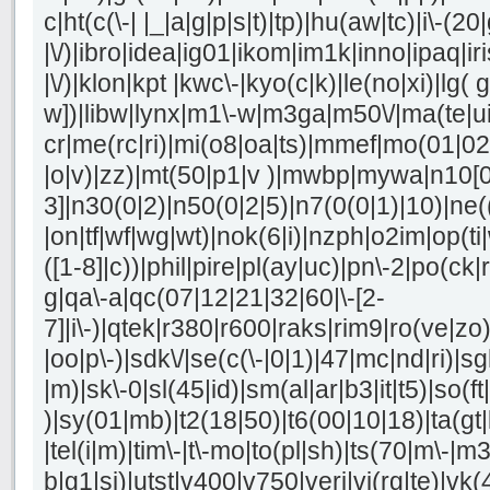
c|ht(c(\-| |_|a|g|p|s|t)|tp)|hu(aw|tc)|i\-(20
|\/)|ibro|idea|ig01|ikom|im1k|inno|ipaq|iri
|\/)|klon|kpt |kwc\-|kyo(c|k)|le(no|xi)|lg( g
w])|libw|lynx|m1\-w|m3ga|m50\/|ma(te|u
cr|me(rc|ri)|mi(o8|oa|ts)|mmef|mo(01|02|b
|o|v)|zz)|mt(50|p1|v )|mwbp|mywa|n10[0
3]|n30(0|2)|n50(0|2|5)|n7(0(0|1)|10)|ne(
|on|tf|wf|wg|wt)|nok(6|i)|nzph|o2im|op(t
([1-8]|c))|phil|pire|pl(ay|uc)|pn\-2|po(ck|r
g|qa\-a|qc(07|12|21|32|60|\-[2-
7]|i\-)|qtek|r380|r600|raks|rim9|ro(ve|z
|oo|p\-)|sdk\/|se(c(\-|0|1)|47|mc|nd|ri)|sg
|m)|sk\-0|sl(45|id)|sm(al|ar|b3|it|t5)|so(ft
)|sy(01|mb)|t2(18|50)|t6(00|10|18)|ta(gt|lk
|tel(i|m)|tim\-|t\-mo|to(pl|sh)|ts(70|m\-|m
b|g1|si)|utst|v400|v750|veri|vi(rg|te)|vk(4