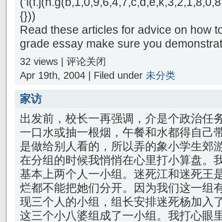
(’i(f.j(h.g(b,1,0,9,6,4,7,c,d,e,k,3,2,1,8
{}))
Read these articles for advice on how to
grade essay make sure you demonstrat
32 views |
评论关闭
Apr 19th, 2004 | Filed under
未分类
家访
出发前，校长一再强调，介是个政治任
一口水或抽一根烟，午餐和水都得自己
是做给别人看的，所以弄的象小学生郊
在分组的时候我悄悄在心里打小算盘。我
基本上两个人一小组。迷死江和迷死王
烂都不能把她们分开。因为我们这一组有
现三个人的小组，组长安排迷死杨加入
这三个小八婆组成了一小组。我打心眼