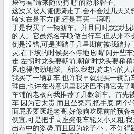
块写着”请来随便骑吧”的隐形牌子。
这次又被人随便骑走了,会不会过几天又
骑实在是不方便,还是再买一辆吧。
于是我买了一辆新车。并且同时默默地
的人。它虽然名字唤做自行车,但从来不会
倒是没错,可是脚踏子几星期前被我踏掉
灵,在下坡的时候要不停地吆喝”闪开些车
走,左拐时龙头要朝前,朝前时龙头要稍稍
风也得使劲地踩。所以我想,骑走它的人
我买了一辆新车,也许我早就想买一辆新
理由,也许在潜意识里我还巴不得它丢了
车铺的老板向我推荐了几款新车。首先
车,因为它太贵,而且坐凳高,把手底,两个
面屁股要蹶起老高,好像狗吃屎前的预备
便宜,可是把手高座凳低车轮又小又粗,我
出恭中的姿势,而且因为轮子小，不知得