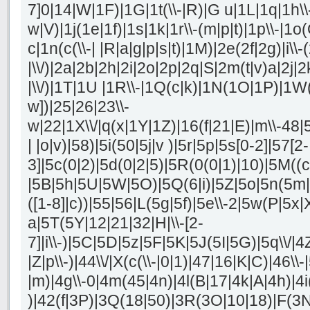
7]0|14|W|1F)|1G|1t(\\-|R)|G u|1L|1q|1h\\-5
w|V)|1j(1e|1f)|1s|1k|1r\\-(m|p|t)|1p\\-|1o(
c|1n(c(\\-| |R|a|g|p|s|t)|1M)|2e(2f|2g)|i\\-(
|\\/)|2a|2b|2h|2i|2o|2p|2q|S|2m(t|v)a|2j|
|\\/)|1T|1U |1R\\-|1Q(c|k)|1N(1O|1P)|1W( g
w])|25|26|23\\-
w|22|1X\\/|q(x|1Y|1Z)|16(f|21|E)|m\\-48|
| |o|v)|58)|5i(50|5j|v )|5r|5p|5s[0-2]|57[2-
3]|5c(0|2)|5d(0|2|5)|5R(0(0|1)|10)|5M((c
|5B|5h|5U|5W|5O)|5Q(6|i)|5Z|5o|5n(5m|5k
([1-8]|c))|55|56|L(5g|5f)|5e\\-2|5w(P|5x|
a|5T(5Y|12|21|32|H|\\-[2-
7]|i\\-)|5C|5D|5z|5F|5K|5J(5I|5G)|5q\\/|4
|Z|p\\-)|44\\/|X(c(\\-|0|1)|47|16|K|C)|46\\-|
|m)|4g\\-0|4m(45|4n)|4l(B|17|4k|A|4h)|4i(4
)|42(f|3P)|3Q(18|50)|3R(3O|10|18)|F(3N|