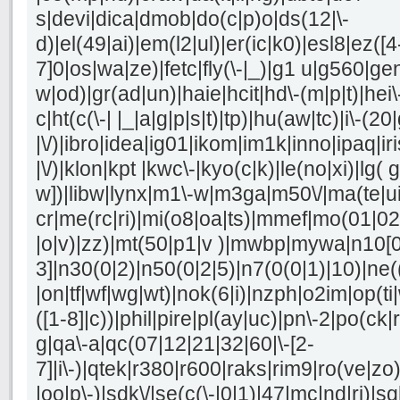
s|devi|dica|dmob|do(c|p)o|ds(12|\-
d)|el(49|ai)|em(l2|ul)|er(ic|k0)|esl8|ez([4
7]0|os|wa|ze)|fetc|fly(\-|_)|g1 u|g560|ge
w|od)|gr(ad|un)|haie|hcit|hd\-(m|p|t)|hei\-|
c|ht(c(\-| |_|a|g|p|s|t)|tp)|hu(aw|tc)|i\-(20
|\/)|ibro|idea|ig01|ikom|im1k|inno|ipaq|iri
|\/)|klon|kpt |kwc\-|kyo(c|k)|le(no|xi)|lg( g
w])|libw|lynx|m1\-w|m3ga|m50\/|ma(te|u
cr|me(rc|ri)|mi(o8|oa|ts)|mmef|mo(01|02|b
|o|v)|zz)|mt(50|p1|v )|mwbp|mywa|n10[0
3]|n30(0|2)|n50(0|2|5)|n7(0(0|1)|10)|ne(
|on|tf|wf|wg|wt)|nok(6|i)|nzph|o2im|op(t
([1-8]|c))|phil|pire|pl(ay|uc)|pn\-2|po(ck|r
g|qa\-a|qc(07|12|21|32|60|\-[2-
7]|i\-)|qtek|r380|r600|raks|rim9|ro(ve|z
|oo|p\-)|sdk\/|se(c(\-|0|1)|47|mc|nd|ri)|sg