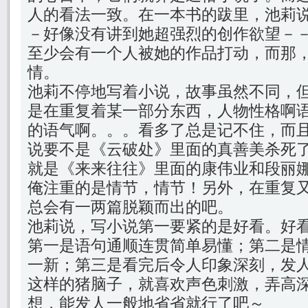
人的看法一致。在一本书的跋里，池莉
－好像没有讲到她超强烈的创作欲望－
至少会有一个人被她的作品打动，而那
情。
池莉不停地写着小说，故事虽然不同，
是在重复着某一部分东西，人物性格啊
的语气啊。。。看多了总是记不住，而
说要不是《云破处》里面的真善美杀死
就是《来来往往》里面的康伟业和段丽
俺注重的是情节，情节！另外，在重复
总会有一两篇脱颖而出的吧。
池莉说，写小说第一要紧的是好看。好
第一是语句通顺连贯简单易懂；第二是
一新；第三是看完后令人印象深刻，发
这样的猪脑子，就喜欢声色刺激，弄高
想，能发人一般地省省就行了吧～