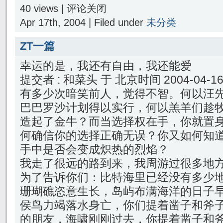
40 views |
评论关闭
Apr 17th, 2004 | Filed under
未分类
ZT一篇
幸运的是，我还有自由，我还能爱
提交者 : 和菜头 于 北京时间 2004-04-16 0
有多少次暗笑前人，觉得不智。何以汪
巴巴罗沙计划得以实行，何以羔羊们趁
造起了金牛？而当选择权在手，你就置
何确信你的选择正确无误？你又如何知
手中是否会变成炽热的烈焰？
我走了很远的路到来，我周游过很多地
为了告诉你们：比特海里已经没有多少
珊瑚礁恣意生长，岛屿布满海洋的日子
侯鸟力竭落水身亡，你们提着凿子和斧
的朋友，海啸刚刚过去，你提着凿子和