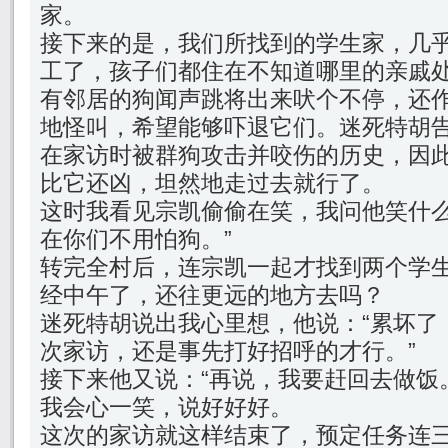
家。
接下来的是，我们所找到的学生家，几
工了，孩子们都住在不知道哪里的亲戚
有邻居的狗闻声跳将出来吠个不停，还
地怪叫，希望能够吓退它们。迷死特胡
在家访时被群狗攻击并咬伤的历史，因
比它还凶，坦然地走过去就行了。
这时我看见宗凯偷偷在笑，我问他笑什么
在你们不用怕狗。”
转完全村后，连宗凯一起才找到两个学
经中午了，还往更远的地方去吗？
迷死特胡说出我心里想，他说：“累坏了
次家访，还是事先打好招呼的才行。”
接下来他又说：“再说，我要赶回去做饭
我会心一笑，说好好好。
这次的家访就这样结束了，预定任务连