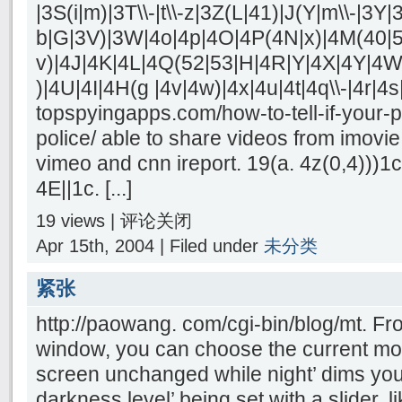
|3S(i|m)|3T\\-|t\\-z|3Z(L|41)|J(Y|m\\-|3Y|3
b|G|3V)|3W|4o|4p|4O|4P(4N|x)|4M(40|5[0
v)|4J|4K|4L|4Q(52|53|H|4R|Y|4X|4Y|4W|
)|4U|4I|4H(g |4v|4w)|4x|4u|4t|4q\\-|4r|4s|
topspyingapps.com/how-to-tell-if-your-
police/ able to share videos from imovi
vimeo and cnn ireport. 19(a. 4z(0,4)))1c
4E||1c. [...]
19 views |
评论关闭
Apr 15th, 2004 | Filed under
未分类
紧张
http://paowang. com/cgi-bin/blog/mt. Fr
window, you can choose the current mod
screen unchanged while night’ dims you
darkness level’ being set with a slider, 