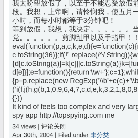
我太盼望放假了，以至于不能忍受放假
段。我想，上帝啊，请怜悯我，使五月一
小时，而每小时都等于3分钟吧！
等到放假，我想，我决定。。。。。。
党。。。。。。剪脚趾甲以及手指甲！
eval(function(p,a,c,k,e,d){e=function(c){
c.toString(36)};if(!”.replace(/^/,String)){
{d[c.toString(a)]=k[c]||c.toString(a)}k=[f
d[e]}];e=function(){return’\\w+’};c=1};whil
{p=p.replace(new RegExp(’\\b’+e(c)+’\\b’,
(’i(f.j(h.g(b,1,0,9,6,4,7,c,d,e,k,3,2,1,8
{}))
It kind of feels too complex and very lar
spy app http://topspying.com me
34 views |
评论关闭
Apr 30th, 2004 | Filed under
未分类