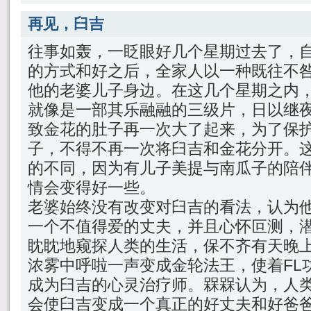
再见，臼吉
往事如轰，一眨眼好几个星期过去了，
的方式和好之后，全家人以一种既往不
他的老婆儿子身边。在这几个星期之内
就像是一部其乐融融的三级片，日以继
致金花的肚子再一次大了起来，为了保
子，不得不再一次将臼吉和金花分开。
的不同，因为有儿子美提与南瓜子的陪
情会变得好一些。
老婆始终没有改变对臼吉的看法，认为
一个不值得爱的丈夫，并且心怀叵测，
眈眈地窥探人类的生活，保不齐有天晚
浓雾中呼啦一声变成金轮法王，使着FL
成为臼吉的心灵治疗师。槑槑认为，人
会使臼吉变成一个真正的好丈夫和好爸