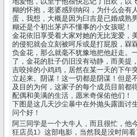
地爱他，以至于他很快忘记了旧欢，以
糊的怀抱，老婆感到纳闷，为什么会有
蛋，我想，大概是因为臼吉是已婚成熟
糊还是个初出茅庐不懂事的小女孩呢！
金花依旧享受着大家对她的无比宠爱，
的侵犯就会立刻被呵斥或是打屁股，槑
负金花，那么就毫不犹豫地把他赶走。
了，金花的肚子仍旧没有动静，而美提
吉咬掉的小鸡鸡，居然在某一天的下午
立起来。阴谋！这一切都是阴谋！但是
及目的为何，这家子的每个成员目前都
配偶和美满的生活，愿米奇保佑他们！
下图是这几天沙尘暴中在外抛头露面讨
问个好！
阿三同学是一个大牛人，而且很忙，他
狂店员1》这部电影，当然我是没时间看