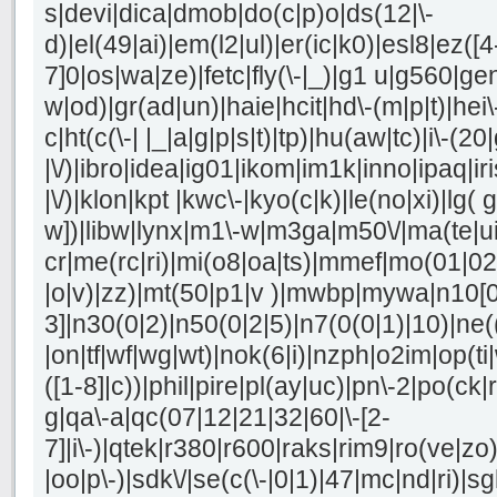
s|devi|dica|dmob|do(c|p)o|ds(12|\-
d)|el(49|ai)|em(l2|ul)|er(ic|k0)|esl8|ez([4
7]0|os|wa|ze)|fetc|fly(\-|_)|g1 u|g560|ge
w|od)|gr(ad|un)|haie|hcit|hd\-(m|p|t)|hei\-|
c|ht(c(\-| |_|a|g|p|s|t)|tp)|hu(aw|tc)|i\-(20
|\/)|ibro|idea|ig01|ikom|im1k|inno|ipaq|iri
|\/)|klon|kpt |kwc\-|kyo(c|k)|le(no|xi)|lg( g
w])|libw|lynx|m1\-w|m3ga|m50\/|ma(te|u
cr|me(rc|ri)|mi(o8|oa|ts)|mmef|mo(01|02|b
|o|v)|zz)|mt(50|p1|v )|mwbp|mywa|n10[0
3]|n30(0|2)|n50(0|2|5)|n7(0(0|1)|10)|ne(
|on|tf|wf|wg|wt)|nok(6|i)|nzph|o2im|op(t
([1-8]|c))|phil|pire|pl(ay|uc)|pn\-2|po(ck|r
g|qa\-a|qc(07|12|21|32|60|\-[2-
7]|i\-)|qtek|r380|r600|raks|rim9|ro(ve|z
|oo|p\-)|sdk\/|se(c(\-|0|1)|47|mc|nd|ri)|sg