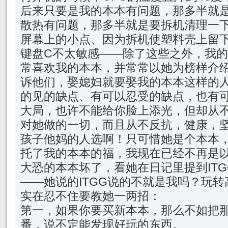
后来只要是我的本本有问题，那多半就
散热有问题，那多半就是要拆机清理一
屏幕上的小点、因为拆机使塑料壳上留
键盘C不太敏感——除了这些之外，我
常喜欢我的本本，并常常以她为榜样介
诉他们，娶媳妇就要娶我的本本这样的
的见的缺点、有可以忍受的缺点，也有
大局，也许不能给你脸上添光，但却从
对她做的一切，而且从不反抗，健康，
孩子他妈的人选啊！只可惜她是个本本
托了我的本本的福，我现在已经不再是
大恐的本本坏了，看她在日记里提到IT
——她说的ITGG说的不就是我吗？玩
实在忍不住要教她一两招：
第一，如果你要买新本本，那么不如把
番，说不定能发现好玩的东西。