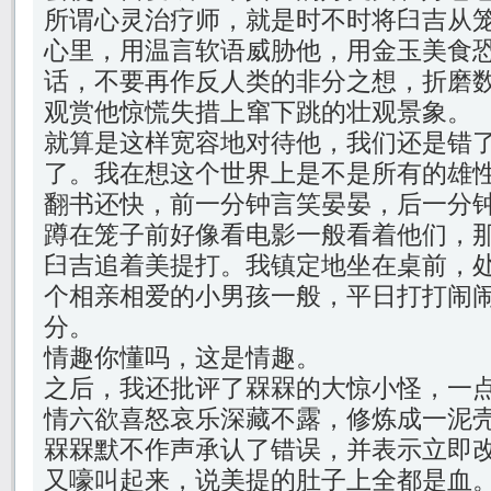
所谓心灵治疗师，就是时不时将臼吉从
心里，用温言软语威胁他，用金玉美食
话，不要再作反人类的非分之想，折磨
观赏他惊慌失措上窜下跳的壮观景象。
就算是这样宽容地对待他，我们还是错
了。我在想这个世界上是不是所有的雄
翻书还快，前一分钟言笑晏晏，后一分
蹲在笼子前好像看电影一般看着他们，
臼吉追着美提打。我镇定地坐在桌前，
个相亲相爱的小男孩一般，平日打打闹
分。
情趣你懂吗，这是情趣。
之后，我还批评了槑槑的大惊小怪，一
情六欲喜怒哀乐深藏不露，修炼成一泥
槑槑默不作声承认了错误，并表示立即
又嚎叫起来，说美提的肚子上全都是血