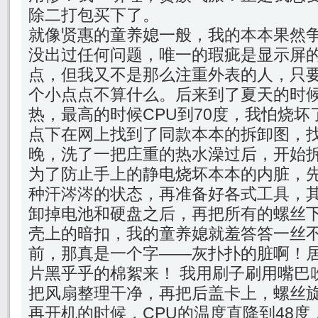
除二打包买下了。
就像贤惠的童养媳一般，我的本本果然
没出过任何问题，唯一的瑕疵是显示屏
点，但我又不是那么注重外表的人，只
个小点点不算什么。后来到了夏天的时
热，最高的时候CPU到70度，我怕烧
点下在网上找到了同款本本的拆卸图，
晚，洗了一把庄重的热水澡过后，开始
为了防止手上的静电烧坏本本的内脏，
种汗涔涔的状态，再准备好各式工具，
卸掉电池和硬盘之后，再把所有的螺丝
壳上的暗扣，我的童养媳就羞答答一丝
前，那真是一个字——灰扑扑的脏啊！
片黑乎乎的棉絮来！ 我用刷子刷用嘴巴
把风扇整理干净，再把后盖卡上，螺丝
再开机的时候，CPU的温度直降到48