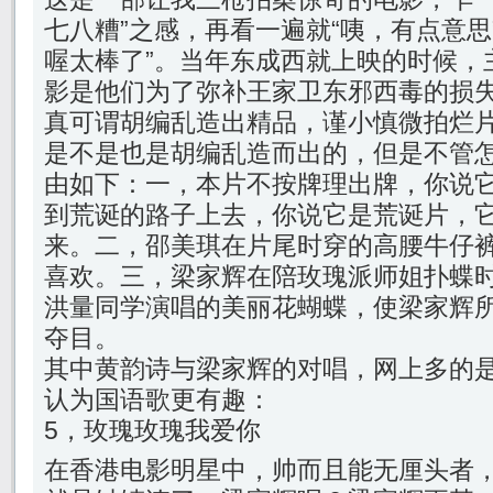
七八糟”之感，再看一遍就“咦，有点意思
喔太棒了”。当年东成西就上映的时候，
影是他们为了弥补王家卫东邪西毒的损
真可谓胡编乱造出精品，谨小慎微拍烂
是不是也是胡编乱造而出的，但是不管
由如下：一，本片不按牌理出牌，你说
到荒诞的路子上去，你说它是荒诞片，
来。二，邵美琪在片尾时穿的高腰牛仔
喜欢。三，梁家辉在陪玫瑰派师姐扑蝶
洪量同学演唱的美丽花蝴蝶，使梁家辉
夺目。
其中黄韵诗与梁家辉的对唱，网上多的
认为国语歌更有趣：
5，玫瑰玫瑰我爱你
在香港电影明星中，帅而且能无厘头者