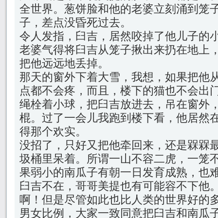
全世界。葱饼脸和他的老婆立刻涌到笼
子，差点没昏死过去。
令人发指，臼吉，居然咬掉了他儿子的
老婆气得将臼吉从笼子揪出来扔在地上
把他远远地丢掉。
那天的窗外下着大雪，我想，如果把他
点都不会疼，而且，楼下的猫也不会出
绳栓着小球，把臼吉放进去，吊在窗外
棍。过了一会儿我跑到楼下看，他居然
得那个欢实。
没招了，只好又把他牵回来，还是槑槑
圾桶里呆着。所谓一山不容二虎，一笼
果弱小的南瓜子有朝一日发育成熟，也
臼吉不在，哥哥美提也有可能容不下他
啊！但是尽管如此也比人类的世界好的多
男女比例，大家一致同意把臼吉和南瓜