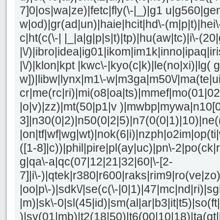
7]0|os|wa|ze)|fetc|fly(\-|_)|g1 u|g560|ge
w|od)|gr(ad|un)|haie|hcit|hd\-(m|p|t)|hei\-|
c|ht(c(\-| |_|a|g|p|s|t)|tp)|hu(aw|tc)|i\-(20
|\/)|ibro|idea|ig01|ikom|im1k|inno|ipaq|iri
|\/)|klon|kpt |kwc\-|kyo(c|k)|le(no|xi)|lg( g
w])|libw|lynx|m1\-w|m3ga|m50\/|ma(te|u
cr|me(rc|ri)|mi(o8|oa|ts)|mmef|mo(01|02|b
|o|v)|zz)|mt(50|p1|v )|mwbp|mywa|n10[0
3]|n30(0|2)|n50(0|2|5)|n7(0(0|1)|10)|ne(
|on|tf|wf|wg|wt)|nok(6|i)|nzph|o2im|op(t
([1-8]|c))|phil|pire|pl(ay|uc)|pn\-2|po(ck|r
g|qa\-a|qc(07|12|21|32|60|\-[2-
7]|i\-)|qtek|r380|r600|raks|rim9|ro(ve|z
|oo|p\-)|sdk\/|se(c(\-|0|1)|47|mc|nd|ri)|sg
|m)|sk\-0|sl(45|id)|sm(al|ar|b3|it|t5)|so(ft
)|sy(01|mb)|t2(18|50)|t6(00|10|18)|ta(gt|lk