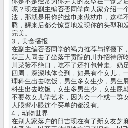
你是不是经常为你完美的发型在一觉之
呢？现在副主编否否同学向大家介绍一
法，那就是用你的丝巾来做枕巾，这样
腾，醒来后都会惊喜地发现你的头型和
完美。
3，美食播报
在副主编否否同学的竭力推荐与撺掇下
槑三人同去了坐落于贡院的川办招待所
川菜赞不绝口，吃不了还打包带走。奶
四周，深深地体会到，如果有个女儿，
理科生出去吃饭，男生多女生少，男生
科生出去吃饭，女生多男生少，女生屁
不要教女儿学艺术，因为会一个或一群
大眼瞪小眼连个买单的都没有。
4，动物世界
在别人家落户的臼吉现在有了新女友芝