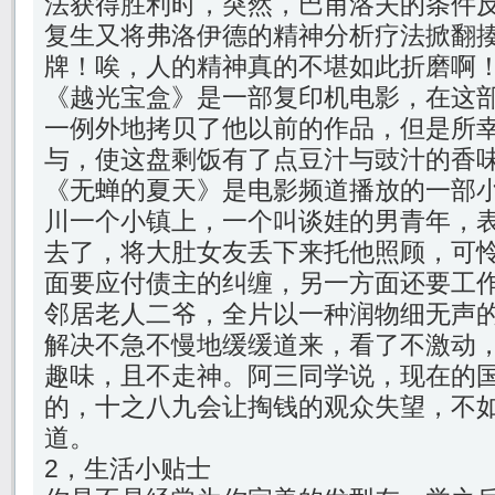
法获得胜利时，突然，巴甫洛夫的条件
复生又将弗洛伊德的精神分析疗法掀翻
牌！唉，人的精神真的不堪如此折磨啊
《越光宝盒》是一部复印机电影，在这
一例外地拷贝了他以前的作品，但是所
与，使这盘剩饭有了点豆汁与豉汁的香
《无蝉的夏天》是电影频道播放的一部
川一个小镇上，一个叫谈娃的男青年，
去了，将大肚女友丢下来托他照顾，可
面要应付债主的纠缠，另一方面还要工
邻居老人二爷，全片以一种润物细无声
解决不急不慢地缓缓道来，看了不激动
趣味，且不走神。阿三同学说，现在的
的，十之八九会让掏钱的观众失望，不
道。
2，生活小贴士