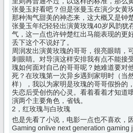
里则再普通不过，以这样的标准，那么
张曼玉好看吧？但是张曼玉在演少女黄
那种淘气甜美的神态来，这大概又是钟
张曼玉年纪轻轻出演黄玫瑰40岁风韵犹
气，这一点也许钟楚红出马能表现的更
丢下这个不说好了。
周润发出演黄玫瑰的哥哥，很亮眼睛，
刺眼睛。对导演这样安排我有点不能接
瑰如何面对自己的哥哥呢？她难道要对
死？在玫瑰第一次异乡遇到家明时（当
样），我以为家明是玫瑰的哥哥假扮的
失恋后受创伤的心灵。看着看着才知道
演两个主要角色，省钱。
2，红玫瑰与白玫瑰
也是先看了小说，电影一点也不喜欢，因
Gaming onlive next generation gaming j