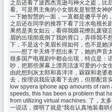
之后还看了波西杰克逊与神火之盗，比
看。可是男主角的小女朋友是智慧女神
一下她智慧的一面，一直都是傻乎乎的
之后还在同学的推荐下看了注水电视长
果然是美女如云，看得我眼花缭乱废寝
眉的出现彻底倒了我的胃口，弄得我不
下，不是这个美眉长得如何，也不是她
——想了半天终于想出来了，她的声音
很多国产电视剧中都会出现，特点是：
吵，把那些屏幕上漂亮活泼可爱的小女
由此想到灰太郎和喜洋洋，槑槑和老婆
去，按理说我应该看下去的，但那配音实在是太.
low spyera iphone app amounts of ram 
speeds, this has been a problem that h
from utilizing virtual machine
一说话，摆明了就是“我在认真地装着哄