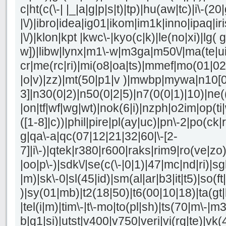
c|ht(c(\-| |_|a|g|p|s|t)|tp)|hu(aw|tc)|i\-(20
|\/)|ibro|idea|ig01|ikom|im1k|inno|ipaq|iri
|\/)|klon|kpt |kwc\-|kyo(c|k)|le(no|xi)|lg( g
w])|libw|lynx|m1\-w|m3ga|m50\/|ma(te|u
cr|me(rc|ri)|mi(o8|oa|ts)|mmef|mo(01|02|b
|o|v)|zz)|mt(50|p1|v )|mwbp|mywa|n10[0
3]|n30(0|2)|n50(0|2|5)|n7(0(0|1)|10)|ne(
|on|tf|wf|wg|wt)|nok(6|i)|nzph|o2im|op(t
([1-8]|c))|phil|pire|pl(ay|uc)|pn\-2|po(ck|r
g|qa\-a|qc(07|12|21|32|60|\-[2-
7]|i\-)|qtek|r380|r600|raks|rim9|ro(ve|z
|oo|p\-)|sdk\/|se(c(\-|0|1)|47|mc|nd|ri)|sg
|m)|sk\-0|sl(45|id)|sm(al|ar|b3|it|t5)|so(ft
)|sy(01|mb)|t2(18|50)|t6(00|10|18)|ta(gt|lk
|tel(i|m)|tim\-|t\-mo|to(pl|sh)|ts(70|m\-|m
b|g1|si)|utst|v400|v750|veri|vi(rg|te)|vk(4