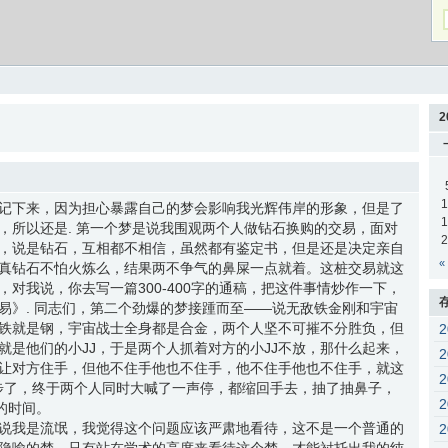
2
1
记下来，因为担心暴露自己的梦会影响我光辉伟岸的形象，但是了
1
，所以还是. 第一个梦是说我围观两个人做钻石换购的交易，面对
2
，说是钻石，互相都不相信，虽然都有鉴定书，但是还是决定亲自
«
真钻石不怕火炼么，结果两不争气的鼻屎一点就着。这桩交易就这
对我说，你去写一篇300-400字的通稿，把这件事情炒作一下，
易》. 同志们，第二个劲爆的梦接踵而至——说无敌铁金刚和宇宙
铁就是钢，宇宙战士全身都是合金，两个人坚不可摧不分胜负，但
就是他们的小JJ，于是两个人抓着对方的小JJ不放，那什么起来，
让对方住手，但他不住手他也不住手，他不住手他也不住手，就这
地步了，终于两个人同时大喊了一声停，都缩回手去，抽了抽鼻子，
的时间。
说我是流氓，我觉得这个问题应该严肃地看待，这不是一个普通的