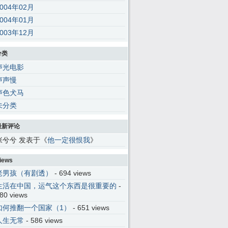
2004年02月
2004年01月
2003年12月
分类
声光电影
声声慢
声色犬马
未分类
最新评论
张兮兮 发表于《
他一定很恨我
》
iews
老男孩（有剧透）
- 694 views
生活在中国，运气这个东西是很重要的
-
80 views
如何推翻一个国家（1）
- 651 views
人生无常
- 586 views