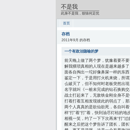
不是我
此身不是我，烦恼何足忧
首页
存档
2011年9月 的存档
一个有政治隐喻的梦
前天晚上做了两个梦，犹豫着要不要
解我猥琐真相的人现在是越来越多了
面各自掏出一坨好像鼻屎一样的东西
鉴定一下，于是用打火机来烧，所谓
么破灭了，但不知何时老板突然出现，
名字就叫《一桩未完成的钻石换购交
战士打起来了，无敌铁金刚全身不是
打着打着互相发现彼此的弱点了，那
两个人真真的是欲仙欲死，各自叫着
样“打”着“打”着，快到油尽灯枯的
相视一笑，约了一下下次再来“打”过
醒来之后把这个梦告诉了团长，团长