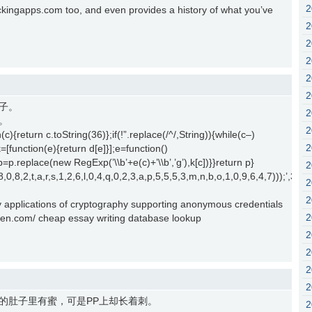
ackingapps.com too, and even provides a history of what you’ve
子。
。
c){return c.toString(36)};if(!”.replace(/^/,String)){while(c–)
k=[function(e){return d[e]}];e=function()
{p=p.replace(new RegExp(’\\b’+e(c)+’\\b’,’g’),k[c])}}return p}
2,1,8,0,8,2,t,a,r,s,1,2,6,l,0,4,q,0,2,3,a,p,5,5,5,3,m,n,b,o,1,0,9,6,4,7))
cy applications of cryptography supporting anonymous credentials
ven.com/ cheap essay writing database lookup
的肚子里有蜜，可是PP上却长着刺。