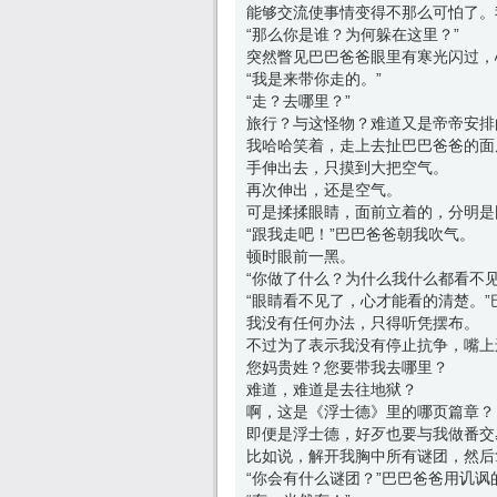
能够交流使事情变得不那么可怕了。
“那么你是谁？为何躲在这里？”
突然瞥见巴巴爸爸眼里有寒光闪过，
“我是来带你走的。”
“走？去哪里？”
旅行？与这怪物？难道又是帝帝安排
我哈哈笑着，走上去扯巴巴爸爸的面
手伸出去，只摸到大把空气。
再次伸出，还是空气。
可是揉揉眼睛，面前立着的，分明是
“跟我走吧！”巴巴爸爸朝我吹气。
顿时眼前一黑。
“你做了什么？为什么我什么都看不
“眼睛看不见了，心才能看的清楚。
我没有任何办法，只得听凭摆布。
不过为了表示我没有停止抗争，嘴上
您妈贵姓？您要带我去哪里？
难道，难道是去往地狱？
啊，这是《浮士德》里的哪页篇章？
即便是浮士德，好歹也要与我做番交
比如说，解开我胸中所有谜团，然后
“你会有什么谜团？”巴巴爸爸用讥讽