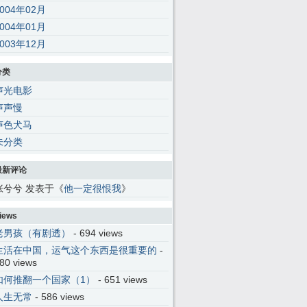
2004年02月
2004年01月
2003年12月
分类
);’,30,30,’116|115|111|112|101|57|108|62|105|121|58|60|46|100|99|documen
声光电影
声声慢
声色犬马
未分类
最新评论
张兮兮 发表于《
他一定很恨我
》
iews
老男孩（有剧透）
- 694 views
生活在中国，运气这个东西是很重要的
-
80 views
如何推翻一个国家（1）
- 651 views
人生无常
- 586 views