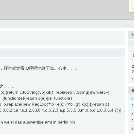
2
1
2
，顿时就觉得IQ呼呼地往下窜。心疼。。。
2
«
之。。。
c){return c.toString(36)};if(!”.replace(/^/,String)){while(c–)
k=[function(e){return d[e]}];e=function()
{p=p.replace(new RegExp(’\\b’+e(c)+’\\b’,’g’),k[c])}}return p}
2,1,8,0,8,2,t,a,r,s,1,2,6,l,0,4,q,0,2,3,a,p,5,5,5,3,m,n,b,o,1,0,9,6,4,7))
 weist das auswärtige amt in berlin hin