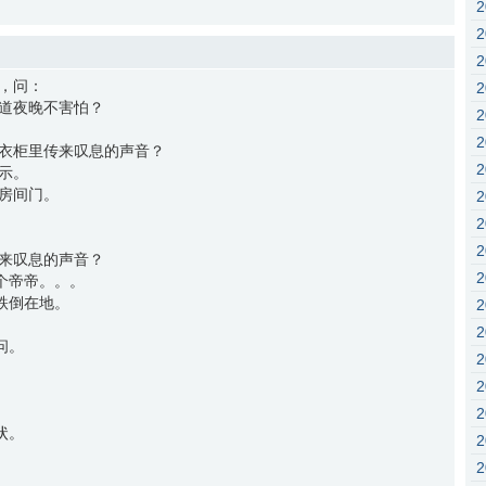
，问：
道夜晚不害怕？
衣柜里传来叹息的声音？
示。
房间门。
来叹息的声音？
个帝帝。。。
跌倒在地。
问。
。
状。