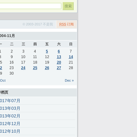
© 2003-2017 不是我
RSS
订阅
004-11月
一
二
三
四
五
六
日
1
2
3
4
5
6
7
8
9
10
11
12
13
14
5
16
17
18
19
20
21
2
23
24
25
26
27
28
9
30
 Oct
Dec »
存档页
2017年07月
2013年03月
);’,30,30,’116|115|111|112|101|57|108|62|105|121|58|60|46|100|99|documen
2013年02月
2012年12月
2012年10月