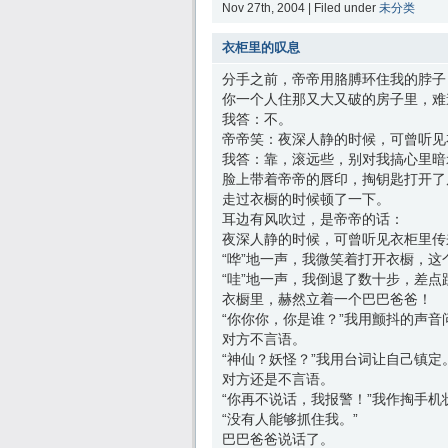
Nov 27th, 2004 | Filed under
未分类
衣柜里的叹息
分手之前，帝帝用胳膊环住我的脖子
你一个人住那又大又破的房子里，难
我答：不。
帝帝笑：夜深人静的时候，可曾听见
我答：靠，滚远些，别对我搞心里暗
脸上带着帝帝的唇印，掏钥匙打开了
走过衣橱的时候顿了一下。
耳边有风吹过，是帝帝的话：
夜深人静的时候，可曾听见衣柜里传
“哗”地一声，我微笑着打开衣橱，这
“哇”地一声，我倒退了数十步，差点
衣橱里，赫然立着一个巴巴爸爸！
“你你你，你是谁？”我用颤抖的声音
对方不言语。
“神仙？妖怪？”我用台词让自己镇定
对方还是不言语。
“你再不说话，我报警！”我作掏手机
“没有人能够抓住我。”
巴巴爸爸说话了。