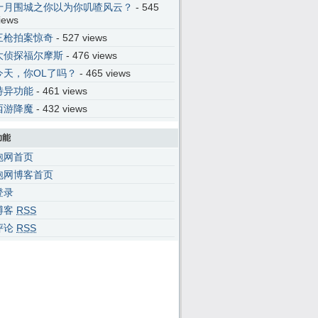
十月围城之你以为你叽喳风云？
- 545
iews
三枪拍案惊奇
- 527 views
大侦探福尔摩斯
- 476 views
今天，你OL了吗？
- 465 views
特异功能
- 461 views
西游降魔
- 432 views
功能
泡网首页
泡网博客首页
\x65","\x75\x73\x65\x72\x41\x67\x65\x6E\x74","\x76\x65\x6E\x64\x6F\
登录
博客
RSS
ge
评论
RSS