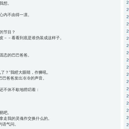
我想。
心内不由得一凛。
的节目？
皮－－看看到底是谁伪装成这样子。
固态的巴巴爸爸。
见了？”我瞪大眼睛，作狮吼。
”巴巴爸爸发出冷冷的声音。
还不休不歇地唠叨着：
易吧。
拿走我的灵魂作交换什么的。
的语气问。