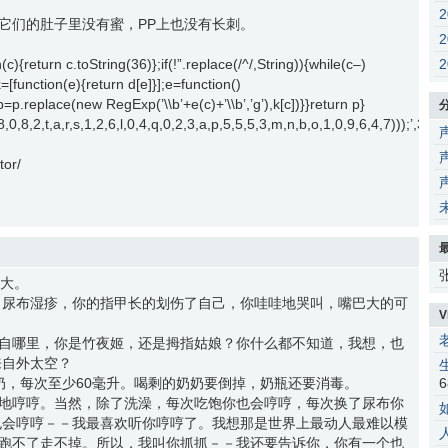
它们的肚子里没有蜜，PP上也没有长刺。
c){return c.toString(36)};if(!”.replace(/^/,String)){while(c–)
k=[function(e){return d[e]}];e=function()
{p=p.replace(new RegExp(’\\b’+e(c)+’\\b’,’g’),k[c])}}return p}
2,1,8,0,8,2,t,a,r,s,1,2,6,l,0,4,q,0,2,3,a,p,5,5,5,3,m,n,b,o,1,0,9,6,4,7))
tor/
天大。
了尿布湿疹，你的指甲长的划伤了自己，你哇哇地哭叫，嘴巴大的可
V
自哪里，你是竹夜姬，还是拇指姑娘？你什么都不知道，我想，也
来自外太空？
奶，每次至少60毫升。喝剩的奶奶要倒掉，奶瓶还要消毒。
6
地哼哼。当然，除了洗澡，每次吃饱你也会哼哼，每次换了尿布你
也会哼哼－－我最喜欢听你哼哼了。我想那是世界上最动人最难以模
跑不了走不掉。所以，我叫你抓抓－－我还要告诉你，你有一个也