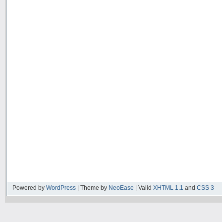
Powered by
WordPress
| Theme by
NeoEase
| Valid
XHTML 1.1
and
CSS 3