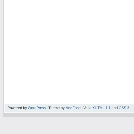
Powered by
WordPress
| Theme by
NeoEase
| Valid
XHTML 1.1
and
CSS 3