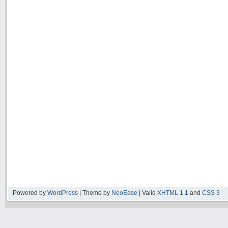
Powered by
WordPress
| Theme by
NeoEase
| Valid
XHTML 1.1
and
CSS 3