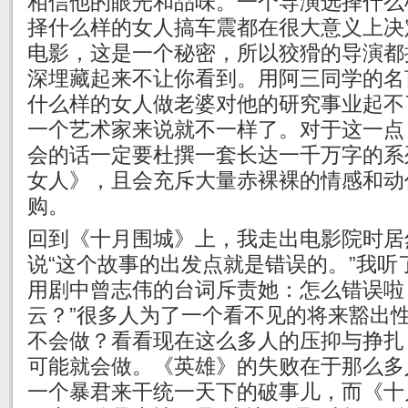
相信他的眼光和品味。一个导演选择什么
择什么样的女人搞车震都在很大意义上决
电影，这是一个秘密，所以狡猾的导演都
深埋藏起来不让你看到。用阿三同学的名
什么样的女人做老婆对他的研究事业起不
一个艺术家来说就不一样了。对于这一点
会的话一定要杜撰一套长达一千万字的系
女人》，且会充斥大量赤裸裸的情感和动
购。
回到《十月围城》上，我走出电影院时居
说“这个故事的出发点就是错误的。”我听
用剧中曾志伟的台词斥责她：怎么错误啦
云？”很多人为了一个看不见的将来豁出
不会做？看看现在这么多人的压抑与挣扎
可能就会做。《英雄》的失败在于那么多
一个暴君来干统一天下的破事儿，而《十