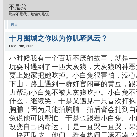
不是我
此身不是我，烦恼何足忧
首页
十月围城之你以为你叽喳风云？
Dec 19th, 2009
小时候我有一个百听不厌的故事，就是—
玩耍时遇到了一匹大灰狼，大灰狼凶神恶
要上她家把她吃掉。小白兔很害怕，没心
下山，路上遇到一群好官闲事的黄豆，跟
力帮助小白兔不被大灰狼吃掉。小白兔不
什么，继续哭，于是又遇见一只喜欢打抱
胸脯（因为只能拍胸脯，拍后背会扎到自
兔说他可以帮忙，于是也跟着小白兔。小
改变自己的命运，于是一直哭一直哭，果
一块西瓜皮，他们一看有热闹干嘛不凑？