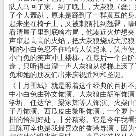
队人马回了家。到了晚上，大灰狼（蠢）
了个大轰趴，原来是踩到了一群黄豆的身
起来坐在椅子上，又被刺猬扎到翘臀，嚎
看清屋子里到底啥布局，他凑近火炉想夹
声窜起高高的火焰，把大灰狼烧成大黑狼
厢的小白兔忍不住哈哈大笑起来，笑声使
小白兔的笑声冲上楼梯，在最后一个台阶
逢，只听得出溜一声大灰狼从楼梯上滚了
兔和她的朋友们出来庆祝胜利和圣诞。
《十月围城》就是照着这个经典的百折不
中小白兔由孙文饰演、大灰狼由胡军饰演
学圻、任达华、梁家辉等人饰演、火柴由
子丹饰演、西瓜皮由黎明饰演，一个萝卜
排的恰到好处，十分精彩。它是今年我看
且陈可辛也是我最喜欢的香港导演，因为