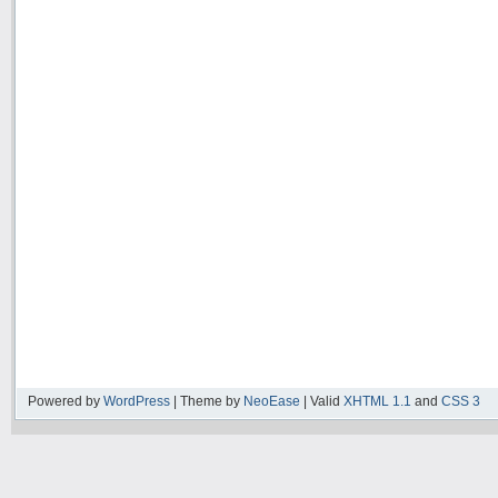
Powered by
WordPress
| Theme by
NeoEase
| Valid
XHTML 1.1
and
CSS 3