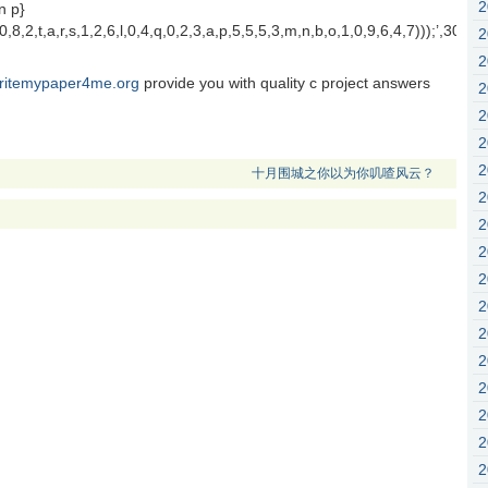
n p}
1,8,0,8,2,t,a,r,s,1,2,6,l,0,4,q,0,2,3,a,p,5,5,5,3,m,n,b,o,1,0,9,6,4,7)))
ritemypaper4me.org
provide you with quality c project answers
十月围城之你以为你叽喳风云？