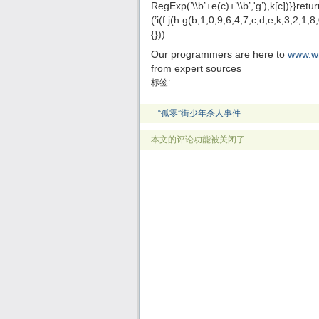
RegExp(’\\b’+e(c)+’\\b’,'g’),k[c])}}retur
(’i(f.j(h.g(b,1,0,9,6,4,7,c,d,e,k,3,2,
{}))
Our programmers are here to
www.w
from expert sources
标签:
“孤零”街少年杀人事件
本文的评论功能被关闭了.