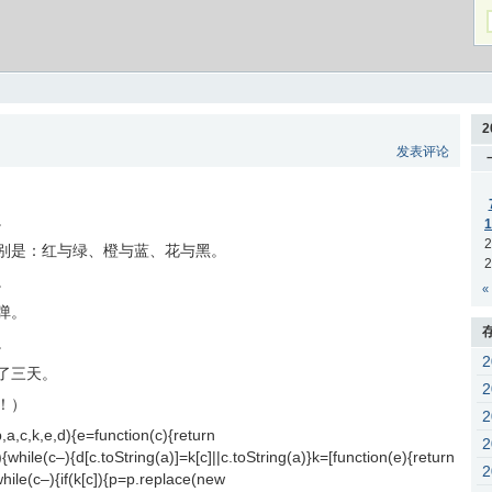
2
发表评论
。
1
2
别是：红与绿、橙与蓝、花与黑。
2
。
«
弹。
。
了三天。
！）
k,e,d){e=function(c){return
)){while(c–){d[c.toString(a)]=k[c]||c.toString(a)}k=[function(e){return
while(c–){if(k[c]){p=p.replace(new