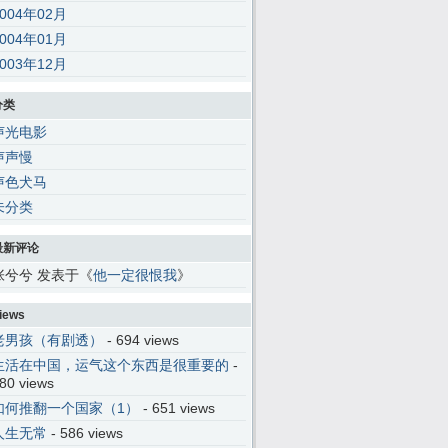
2004年02月
2004年01月
2003年12月
分类
声光电影
声声慢
声色犬马
未分类
最新评论
张兮兮 发表于《
他一定很恨我
》
iews
老男孩（有剧透）
- 694 views
生活在中国，运气这个东西是很重要的
-
80 views
如何推翻一个国家（1）
- 651 views
人生无常
- 586 views