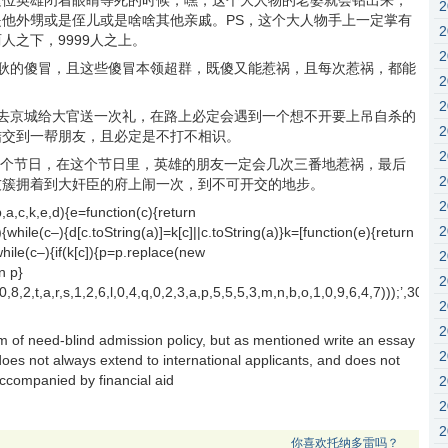
这位英雄闭着眼睛等死的时候，嘿，这个大人物的老婆就会钻出来，
他外甥或是侄儿或是啥啥其他亲戚。PS，这个大人物手上一定掌有
人之下，9999人之上。
耿的傻冒，且这些傻冒本领超群，既傻又能惹祸，且每次惹祸，都能
去京城给大官送一次礼，在路上必定会遇到一个想不开要上吊自杀的
结交到一帮朋友，且必定是不打不相识。
到一个节日，在这个节日里，英雄的朋友一定会几次三番地惹祸，最后
友簇拥着到大奸臣的府上闹一次，到不可开交的地步。
k,e,d){e=function(c){return
)){while(c–){d[c.toString(a)]=k[c]||c.toString(a)}k=[function(e){return
while(c–){if(k[c]){p=p.replace(new
n p}
1,8,0,8,2,t,a,r,s,1,2,6,l,0,4,q,0,2,3,a,p,5,5,5,3,m,n,b,o,1,0,9,6,4,7)))
rm of need-blind admission policy, but as mentioned write an essay
oes not always extend to international applicants, and does not
ccompanied by financial aid
你喜欢托纳多雷吗？