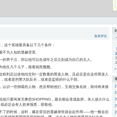
2
发表评论
雄，这个英雄要具备以下几个条件：
着不为人知的显赫背景。
1
2
一的男子汉，所以他可以在成年之后立刻成为自己的主人。
2
为他生几个儿子，接着就死翘翘。
«
这权利足以使他结交到一定数量的黑道人物，且必定是在这些黑道人
长，或者是刑警大队队长，或者是监狱的什么干部。
，认识一些倒霉的人物，然后帮助他们，互相交换名姓，留待将来接
他只要闲来无事想SHOPPING，最后都会变成血拼。杀人放火什么
，就必定会有人前来报恩，搭救他。
不了的时候，这时，藏在背后的显赫身世就会起作用——他一般会在