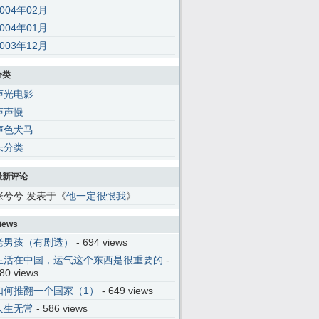
2004年02月
2004年01月
2003年12月
分类
声光电影
声声慢
声色犬马
未分类
最新评论
张兮兮 发表于《
他一定很恨我
》
iews
老男孩（有剧透）
- 694 views
生活在中国，运气这个东西是很重要的
-
80 views
如何推翻一个国家（1）
- 649 views
人生无常
- 586 views